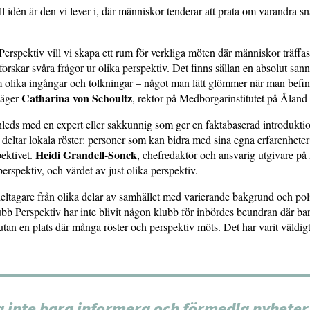
l idén är den vi lever i, där människor tenderar att prata om varandra s
rspektiv vill vi skapa ett rum för verkliga möten där människor träffas
forskar svåra frågor ur olika perspektiv. Det finns sällan en absolut san
 olika ingångar och tolkningar – något man lätt glömmer när man befinn
Catharina von Schoultz
säger
, rektor på Medborgarinstitutet på Åland
nleds med en expert eller sakkunnig som ger en faktabaserad introduktion
 deltar lokala röster: personer som kan bidra med sina egna erfarenheter
Heidi Grandell-Sonck
ektivet.
, chefredaktör och ansvarig utgivare p
perspektiv, och värdet av just olika perspektiv.
deltagare från olika delar av samhället med varierande bakgrund och poli
ubb Perspektiv har inte blivit någon klubb för inbördes beundran där bara
tan en plats där många röster och perspektiv möts. Det har varit väldigt f
a inte bara informera och förmedla nyheter