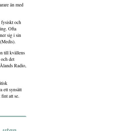
narare än med
 fysiskt och
ning. Ofta
er sig i sin
 (Medis).
 till kvällens
 och det
å Ålands Radio,
tisk
 ett synsätt
int att se.
, utan