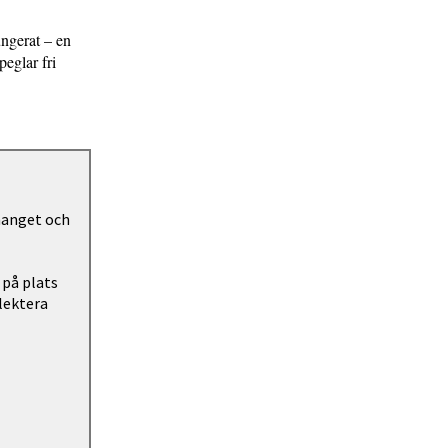
ungerat – en
peglar fri
manget och
 på plats
flektera