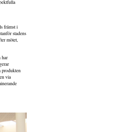
pektfulla
ls främst i
tanför stadens
ter mötet,
n har
ngerar
a produkten
en via
minerande