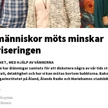
människor möts minskar
riseringen
NET
MED HJÄLP AV VÄNNERNA
 har ålänningar samlats för att diskutera några av vår tids st
ti, delaktighet och hur vi kan mötas bortom bubblorna. Bakom
arinstitutet på Åland, Ålands Radio och Mariehamns stadsbib
5
 Skogman
 Hitonen