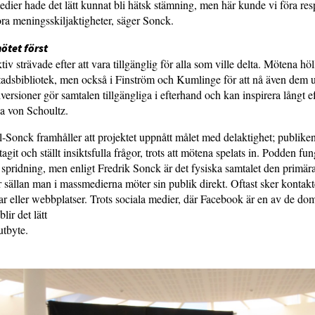
edier hade det lätt kunnat bli hätsk stämning, men här kunde vi föra res
tora meningsskiljaktigheter, säger Sonck.
ötet först
v strävade efter att vara tillgänglig för alla som ville delta. Mötena höl
adsbibliotek, men också i Finström och Kumlinge för att nå även dem u
ersioner gör samtalen tillgängliga i efterhand och kan inspirera långt ef
a von Schoultz.
-Sonck framhåller att projektet uppnått målet med delaktighet; publike
agit och ställt insiktsfulla frågor, trots att mötena spelats in. Podden fu
spridning, men enligt Fredrik Sonck är det fysiska samtalet den primär
r sällan man i massmedierna möter sin publik direkt. Oftast sker kontakt
r eller webbplatser. Trots sociala medier, där Facebook är en av de do
lir det lätt
 utbyte.