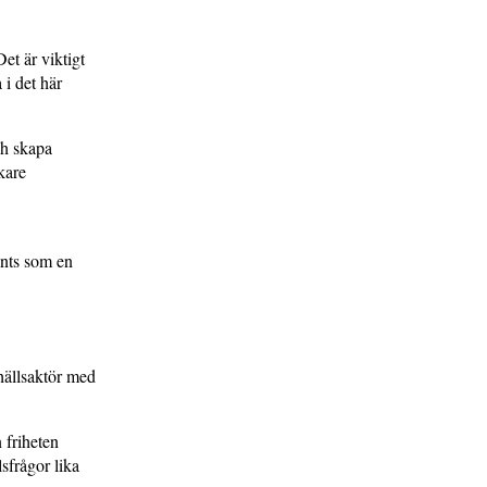
et är viktigt
 i det här
.
ch skapa
kare
änts som en
hällsaktör med
 friheten
sfrågor lika