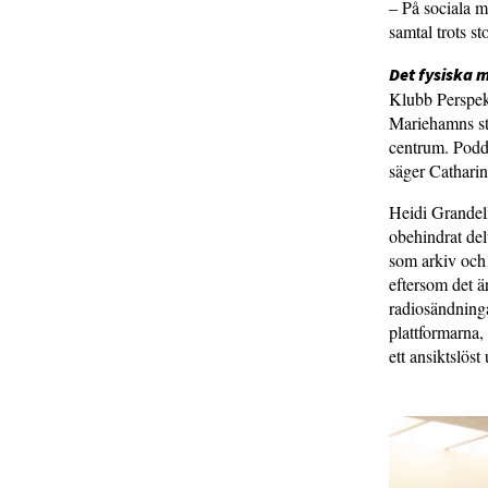
– På sociala m
samtal trots s
Det fysiska m
Klubb Perspekti
Mariehamns st
centrum. Poddv
säger Catharin
Heidi Grandell
obehindrat delt
som arkiv och 
eftersom det ä
radiosändninga
plattformarna, b
ett ansiktslöst