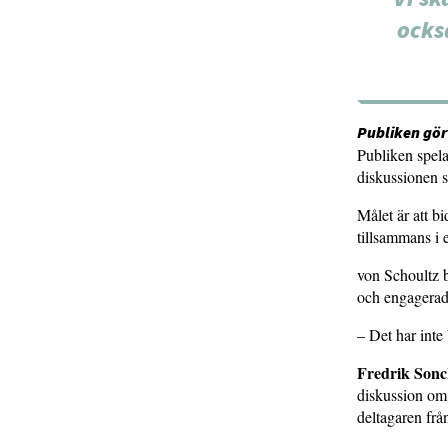
ocks
Publiken gör
Publiken spelar
diskussionen s
Målet är att bi
tillsammans i 
von Schoultz be
och engagerad
– Det har inte
Fredrik Son
diskussion om
deltagaren frå