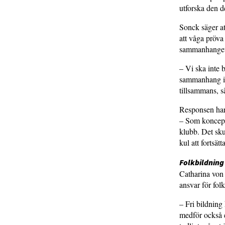
utforska den d
Sonck säger at
att våga pröva
sammanhanget 
– Vi ska inte 
sammanhang i d
tillsammans, 
Responsen har 
– Som koncept 
klubb. Det sku
kul att fortsä
Folkbildning
Catharina von 
ansvar för fol
– Fri bildning
medför också e