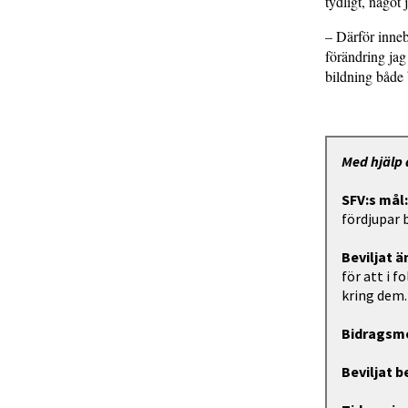
tydligt, något 
– Därför inneb
förändring jag
bildning både 
Med hjälp 
SFV:s mål
fördjupar 
Beviljat 
för att i 
kring dem.
Bidragsm
Beviljat b