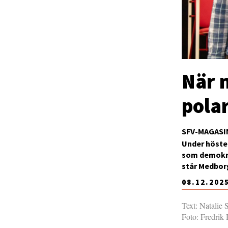
När 
pola
SFV-MAGASI
Under hösten
som demokra
står Medborg
08.12.202
Text: Natalie
Foto: Fredrik