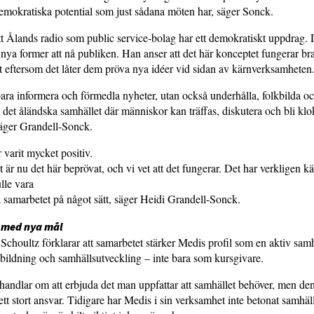
emokratiska potential som just sådana möten har, säger Sonck.
t Ålands radio som public service-bolag har ett demokratiskt uppdrag. D
 nya former att nå publiken. Han anser att det här konceptet fungerar bra
eftersom det låter dem pröva nya idéer vid sidan av kärnverksamheten
bara informera och förmedla nyheter, utan också underhålla, folkbilda o
et åländska samhället där människor kan träffas, diskutera och bli klo
säger Grandell-Sonck.
varit mycket positiv.
är nu det här beprövat, och vi vet att det fungerar. Det har verkligen k
lle vara
tta samarbetet på något sätt, säger Heidi Grandell-Sonck.
 med nya mål
Schoultz förklarar att samarbetet stärker Medis profil som en aktiv sam
kbildning och samhällsutveckling – inte bara som kursgivare.
 handlar om att erbjuda det man uppfattar att samhället behöver, men den
tt stort ansvar. Tidigare har Medis i sin verksamhet inte betonat samhäll