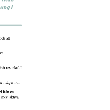
ang i
och att
eva
ivit respektfull
et, säger hon.
l från en
 mest aktiva