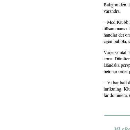
Bakgrunden til
varandra.
– Med Klubb Pe
tillsammans ut
handlar det om
egen bubbla, 
Varje samtal i
tema. Därefter
åländska persp
betonar ordet 
– Vi har haft 
inriktning. Kl
får dominera, u
Vi sk