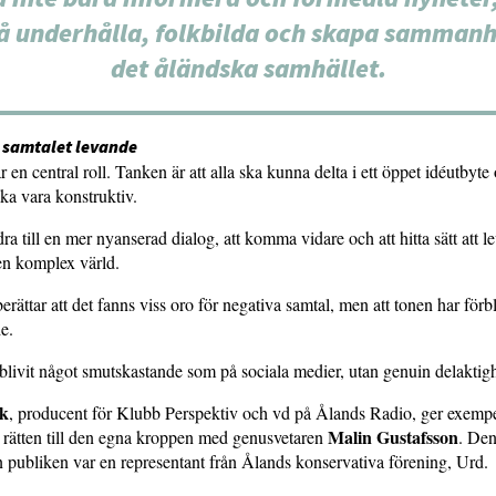
å underhålla, folkbilda och skapa sammanh
det åländska samhället.
 samtalet levande
 en central roll. Tanken är att alla ska kunna delta i ett öppet idéutbyte 
ka vara konstruktiv.
dra till en mer nyanserad dialog, att komma vidare och att hitta sätt att l
en komplex värld.
rättar att det fanns viss oro för negativa samtal, men att tonen har förbl
e.
 blivit något smutskastande som på sociala medier, utan genuin delaktigh
ck
, producent för Klubb Perspektiv och vd på Ålands Radio, ger exempe
Malin Gustafsson
 rätten till den egna kroppen med genusvetaren
. Den
n publiken var en representant från Ålands konservativa förening, Urd.