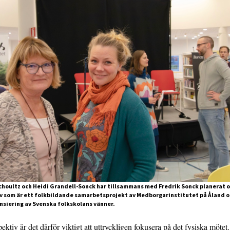
choultz och Heidi Grandell-Sonck har tillsammans med Fredrik Sonck planerat o
v som är ett folkbildande samarbetsprojekt av Medborgarinstitutet på Åland o
nsiering av Svenska folkskolans vänner.
ektiv är det därför viktigt att uttryckligen fokusera på det fysiska mötet.