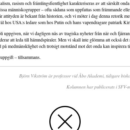
alism, rasism och främlingsfientlighet karakteriseras av att särskilt ond
vissa människogrupper – ofta sådana som uppfattas som främmande eller 
är attityden är bekant från historien, och vi möter i dag denna retorik me
äl hos USA:s ledare som hos Putin och hans vapendragare patriark Kiri
 bli uppgiven, när vi dagligen nås av tragiska nyheter från när och fjärra
derar att leda till hämndspiraler. Men vi skall inte glömma att också det
l på medmänsklighet och trotsigt motstånd mot det onda kan inspirera ti
 uppgift – tillsammans.
Björn Vikström är professor vid Åbo Akademi, tidigare biskop
Kolumnen har publicerats i SFV-m