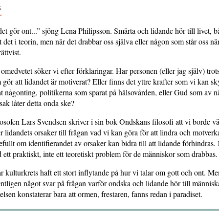
6
et gör ont...” sjöng Lena Philipsson. Smärta och lidande hör till livet, b
t det i teorin, men när det drabbar oss själva eller någon som står oss n
ättvist.
omedvetet söker vi efter förklaringar. Har personen (eller jag själv) trots 
ör att lidandet är motiverat? Eller finns det yttre krafter som vi kan sk
 någonting, politikerna som sparat på hälsovården, eller Gud som av 
sak låter detta onda ske?
osofen Lars Svendsen skriver i sin bok Ondskans filosofi att vi borde v
r lidandets orsaker till frågan vad vi kan göra för att lindra och motverk
efullt om identifierandet av orsaker kan bidra till att lidande förhindras
d ett praktiskt, inte ett teoretiskt problem för de människor som drabbas.
r kulturkrets haft ett stort inflytande på hur vi talar om gott och ont. Me
ntligen något svar på frågan varför ondska och lidande hör till människa
elsen konstaterar bara att ormen, frestaren, fanns redan i paradiset.