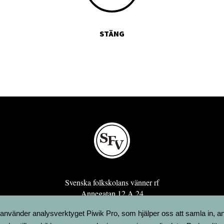
STÄNG
Svenska folkskolans vänner rf
Annegatan 12 A 24
00120 Helsingfors
 använder analysverktyget Piwik Pro, som hjälper oss att samla in, a
sfv@sfv.fi