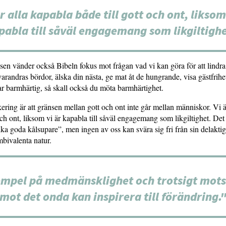
r alla kapabla både till gott och ont, liksom
pabla till såväl engagemang som likgiltighe
n vänder också Bibeln fokus mot frågan vad vi kan göra för att lindra
varandras bördor, älska din nästa, ge mat åt de hungrande, visa gästfrihet
r barmhärtig, så skall också du möta barmhärtighet.
ering är att gränsen mellan gott och ont inte går mellan människor. Vi ä
 och ont, liksom vi är kapabla till såväl engagemang som likgiltighet. Det
”lika goda kålsupare”, men ingen av oss kan svära sig fri från sin delaktig
bivalenta natur.
mpel på medmänsklighet och trotsigt mot
mot det onda kan inspirera till förändring.