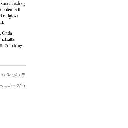
a karaktärsdrag
potentiellt
d religiösa
ll.
n. Onda
 motsatta
ll förändring.
 i Borgå stift.
agasinet 2/26.