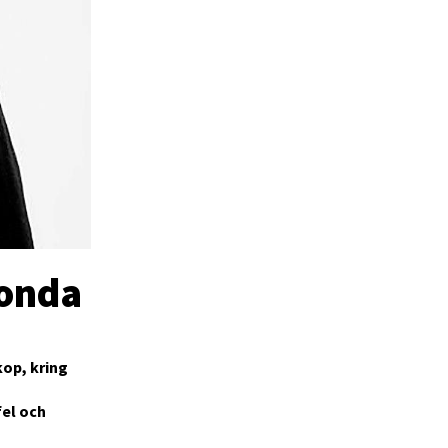
 onda
kop, kring
fel och