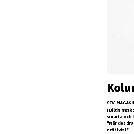
Kolu
SFV-MAGASI
I Bildningsk
smärta och l
"När det dra
orättvist."