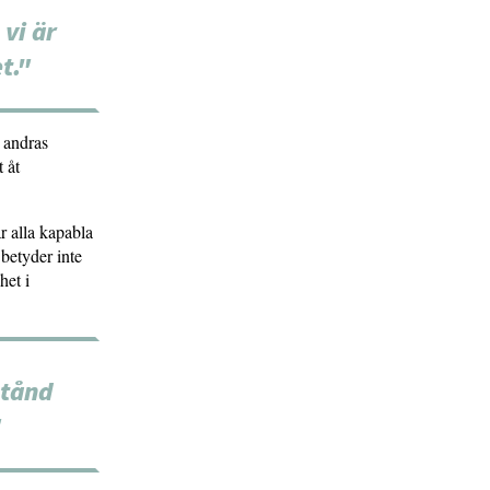
 vi är
t."
 andras
 åt
r alla kapabla
 betyder inte
het i
stånd
"