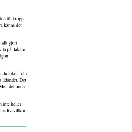
åde till kropp
ära känns det
allt gjort
ylla på: läkare
någon
ända fokus från
a lidandet. Det
. Men det onda
n inte heller
ns livsvillkor.