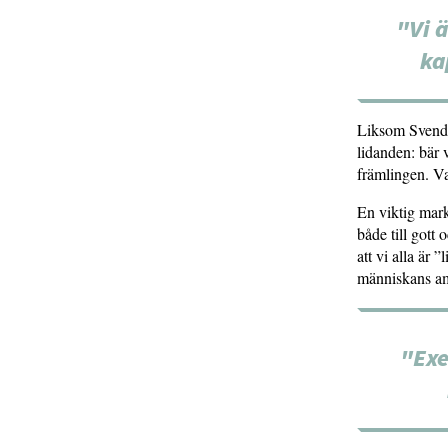
"Vi ä
ka
Liksom Svendse
lidanden: bär 
främlingen. Va
En viktig mark
både till gott
att vi alla är 
människans am
"Exe