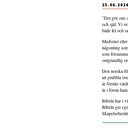
25.06.202
”Det gör ont, d
och själ. Vi ve
både fel och or
Medvetet eller 
någonting som g
som försummat
outgrundlig or
Den norska fil
att grubbla öve
är förstås värd
är i första han
Bibeln har i vå
Bibeln ger ege
Skapelseberätt