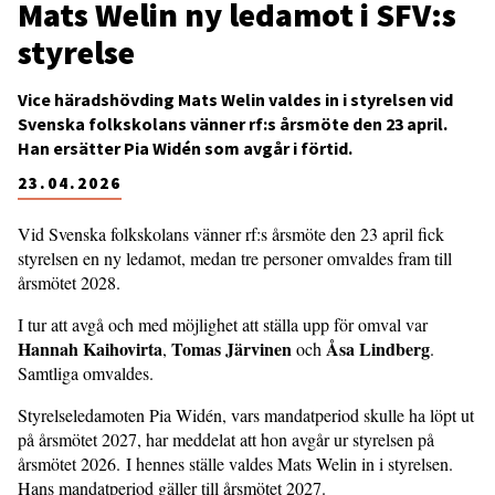
Mats Welin ny ledamot i SFV:s
styrelse
Vice häradshövding Mats Welin valdes in i styrelsen vid
Svenska folkskolans vänner rf:s årsmöte den 23 april.
Han ersätter Pia Widén som avgår i förtid.
23.04.2026
Vid Svenska folkskolans vänner rf:s årsmöte den 23 april fick
styrelsen en ny ledamot, medan tre personer omvaldes fram till
årsmötet 2028.
I tur att avgå och med möjlighet att ställa upp för omval var
Hannah Kaihovirta
Tomas Järvinen
Åsa Lindberg
,
och
.
Samtliga omvaldes.
Styrelseledamoten Pia Widén, vars mandatperiod skulle ha löpt ut
på årsmötet 2027, har meddelat att hon avgår ur styrelsen på
årsmötet 2026. I hennes ställe valdes Mats Welin in i styrelsen.
Hans mandatperiod gäller till årsmötet 2027.