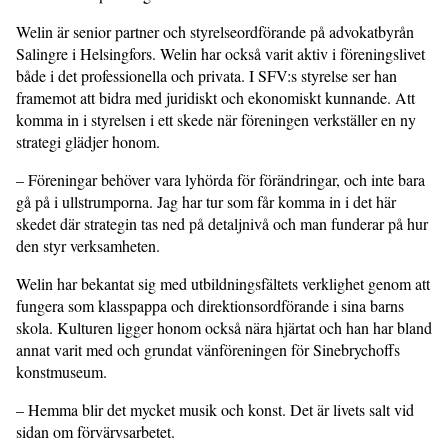
Welin är senior partner och styrelseordförande på advokatbyrån
Salingre i Helsingfors. Welin har också varit aktiv i föreningslivet
både i det professionella och privata. I SFV:s styrelse ser han
framemot att bidra med juridiskt och ekonomiskt kunnande. Att
komma in i styrelsen i ett skede när föreningen verkställer en ny
strategi glädjer honom.
– Föreningar behöver vara lyhörda för förändringar, och inte bara
gå på i ullstrumporna. Jag har tur som får komma in i det här
skedet där strategin tas ned på detaljnivå och man funderar på hur
den styr verksamheten.
Welin har bekantat sig med utbildningsfältets verklighet genom att
fungera som klasspappa och direktionsordförande i sina barns
skola. Kulturen ligger honom också nära hjärtat och han har bland
annat varit med och grundat vänföreningen för Sinebrychoffs
konstmuseum.
– Hemma blir det mycket musik och konst. Det är livets salt vid
sidan om förvärvsarbetet.