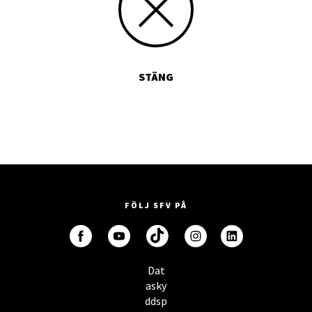
STÄNG
FÖLJ SFV PÅ
Dat
asky
ddsp