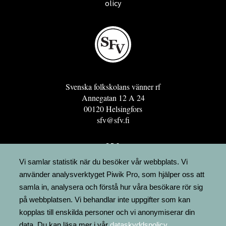
olicy
Svenska folkskolans vänner rf
Annegatan 12 A 24
00120 Helsingfors
sfv@sfv.fi
GRO
FÖRENINGSRESURSEN
Vi samlar statistik när du besöker vår webbplats. Vi
använder analysverktyget Piwik Pro, som hjälper oss att
MINNESRUNOR.FI
samla in, analysera och förstå hur våra besökare rör sig
UPPSLAGSVERKET FINLAND
på webbplatsen. Vi behandlar inte uppgifter som kan
LÄGENHETER
kopplas till enskilda personer och vi anonymiserar din
FAKTURERING
data. Du kan läsa mer i vår
dataskyddspolicy
.