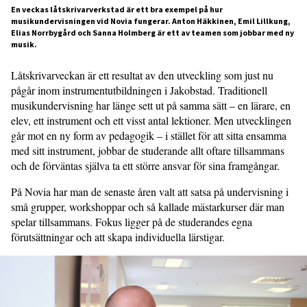
En veckas låtskrivarverkstad är ett bra exempel på hur
musikundervisningen vid Novia fungerar. Anton Häkkinen, Emil Lillkung,
Elias Norrbygård och Sanna Holmberg är ett av teamen som jobbar med ny
musik.
Låtskrivarveckan är ett resultat av den utveckling som just nu
pågår inom instrumentutbildningen i Jakobstad. Traditionell
musikundervisning har länge sett ut på samma sätt – en lärare, en
elev, ett instrument och ett visst antal lektioner. Men utvecklingen
går mot en ny form av pedagogik – i stället för att sitta ensamma
med sitt instrument, jobbar de studerande allt oftare tillsammans
och de förväntas själva ta ett större ansvar för sina framgångar.
På Novia har man de senaste åren valt att satsa på undervisning i
små grupper, workshoppar och så kallade mästarkurser där man
spelar tillsammans. Fokus ligger på de studerandes egna
förutsättningar och att skapa individuella lärstigar.