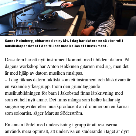
Sanna Holmberg jobbar med en ny låt. I dag har datorn en så stor roll i
musikskapandet att den till och med kallas ett instrument.
Dessutom har ett nytt instrument kommit med i bilden: datorn. På
dagens workshop har Anton Häkkinen gitarren med sig, men det
är med hjälp av datorn musiken finslipas.
– I dag räknas datorn faktiskt som ett instrument och låtskrivare är
en växande yrkesgrupp. Inom den grundläggande
musikutbildningen för barn i Jakobstad finns låtskrivning med
som ett helt nytt ämne. Det finns många som hellre kallar sig
sing&songwriter eller musikproducent än drömmer om en karriär
som soloartist, säger Marcus Söderström.
En annan fördel med undervisning i grupp är att resurserna
används mera optimalt, att undervisa en studerande i taget är dyrt