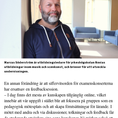
Marcus Söderström är utbildningsledare för yrkeshögskolan Novias
utbildningar inom musik och scenkonst, och brinner för att utveckla
undervisningen.
En annan förändring är att siffervitsorden för examenskonserterna
har ersattsav en feedbacksession.
– I dag finns det mesta av kunskapen tillgänglig online, vilket
innebär att vår uppgift i stället blir att fokusera på gruppen som en
pedagogisk mötesplats och att skapa förutsättningar för lärande. I
mötet med andra och via diskussioner, tolkningar och feedback får
de studerande utvärdera sina egna kunskaper. Vi märker också att