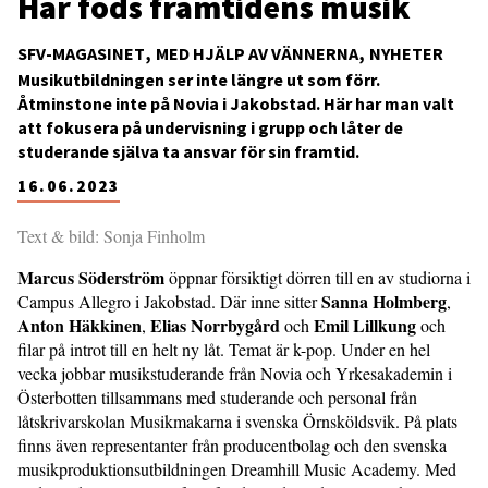
Här föds framtidens musik
SFV-MAGASINET
MED HJÄLP AV VÄNNERNA
NYHETER
Musikutbildningen ser inte längre ut som förr.
Åtminstone inte på Novia i Jakobstad. Här har man valt
att fokusera på undervisning i grupp och låter de
studerande själva ta ansvar för sin framtid.
16.06.2023
Text & bild: Sonja Finholm
Marcus Söderström
öppnar försiktigt dörren till en av studiorna i
Sanna Holmberg
Campus Allegro i Jakobstad. Där inne sitter
,
Anton Häkkinen
Elias Norrbygård
Emil Lillkung
,
och
och
filar på introt till en helt ny låt. Temat är k-pop. Under en hel
vecka jobbar musikstuderande från Novia och Yrkesakademin i
Österbotten tillsammans med studerande och personal från
låtskrivarskolan Musikmakarna i svenska Örnsköldsvik. På plats
finns även representanter från producentbolag och den svenska
musikproduktionsutbildningen Dreamhill Music Academy. Med