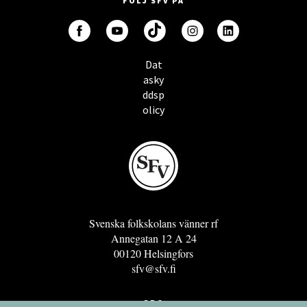
FÖLJ SFV PÅ
Dat
asky
ddsp
olicy
Svenska folkskolans vänner rf
Annegatan 12 A 24
00120 Helsingfors
sfv@sfv.fi
GRO