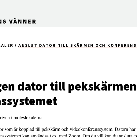
KALER
ANSLUT DATOR TILL SKÄRMEN OCH KONFEREN
gen dator till pekskärmen
nssystemet
krivna i möteslokalerna.
tor som är kopplad till pekskärm och videokonferenssystem. Datorn har
ssystemet kan användas t.ex. med Zoom. Om du vill kan du ansluta eg