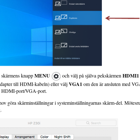
MENU
HDMI1
k, skärmens knapp
och välj på själva pekskärmen
VGA1
apter till HDMI-kabeln) eller välj
om den är ansluten med VGA
ta HDMI-port/VGA-port.
ov göra skärminställningar i systeminställningarnas skärm-del. Mötes
.