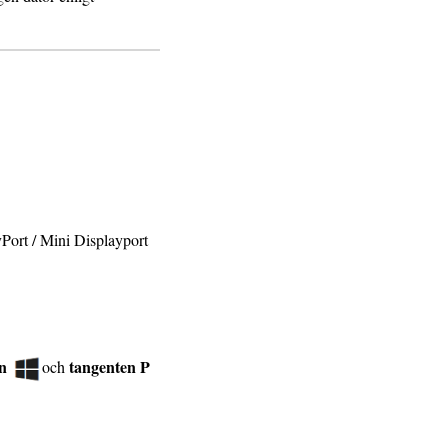
ort / Mini Displayport
n
tangenten P
och