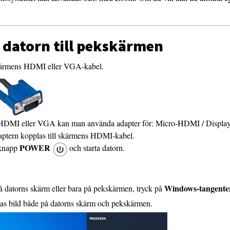
 datorn till pekskärmen
 skärmens HDMI eller VGA-kabel.
 HDMI eller VGA kan man använda adapter för: Micro-HDMI / DisplayP
tern kopplas till skärmens HDMI-kabel.
POWER
 knapp
och starta datorn.
Windows-tangente
å datorns skärm eller bara på pekskärmen, tryck på
sas bild både på datorns skärm och pekskärmen.