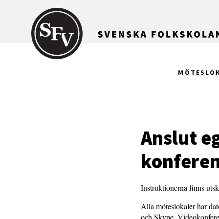
Gå till innehållet
MÖTESLO
Anslut e
konfere
Instruktionerna finns uts
Alla möteslokaler har da
och Skype. Videokonferen