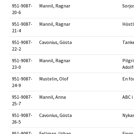
951-9087-
Mannil, Ragnar
Sorjo
20-6
951-9087-
Mannil, Ragnar
Höstl
21-4
951-9087-
Cavonius, Gösta
Tanke
22-2
951-9087-
Mannil, Ragnar
Pilgr
23-0
Adolf
951-9087-
Mustelin, Olof
En fö
24-9
951-9087-
Mannil, Anna
ABC i
25-7
951-9087-
Cavonius, Gösta
Nykar
26-5
951-9087-
Fellman, Urban
Finns