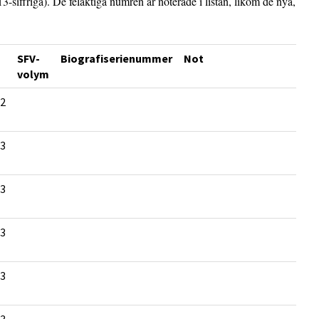
ffriga). De felaktiga numren är noterade i listan, likom de nya,
SFV-
Biografiserienummer
Not
volym
2
3
3
3
3