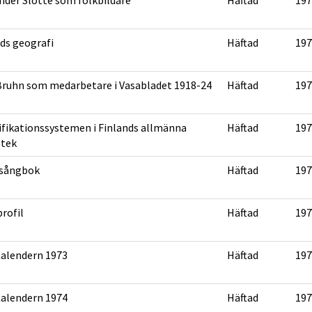
nder Slotte som folkbildare
Häftad
197
ds geografi
Häftad
197
Bruhn som medarbetare i Vasabladet 1918-24
Häftad
197
ifikationssystemen i Finlands allmänna
Häftad
197
otek
 sångbok
Häftad
197
profil
Häftad
197
alendern 1973
Häftad
197
alendern 1974
Häftad
197