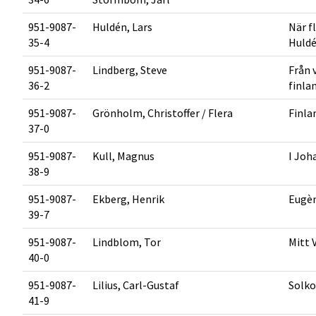
951-9087-
Huldén, Lars
När f
35-4
Huld
951-9087-
Lindberg, Steve
Från v
36-2
finla
951-9087-
Grönholm, Christoffer / Flera
Finla
37-0
951-9087-
Kull, Magnus
I Joh
38-9
951-9087-
Ekberg, Henrik
Eugèn
39-7
951-9087-
Lindblom, Tor
Mitt 
40-0
951-9087-
Lilius, Carl-Gustaf
Solko
41-9