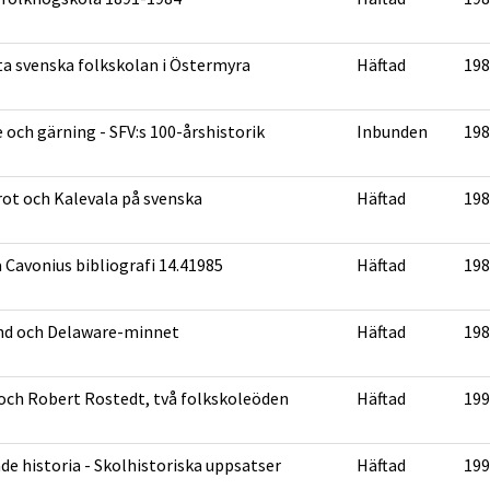
ta svenska folkskolan i Östermyra
Häftad
198
 och gärning - SFV:s 100-årshistorik
Inbunden
198
ot och Kalevala på svenska
Häftad
198
 Cavonius bibliografi 14.41985
Häftad
198
nd och Delaware-minnet
Häftad
198
och Robert Rostedt, två folkskoleöden
Häftad
199
de historia - Skolhistoriska uppsatser
Häftad
199