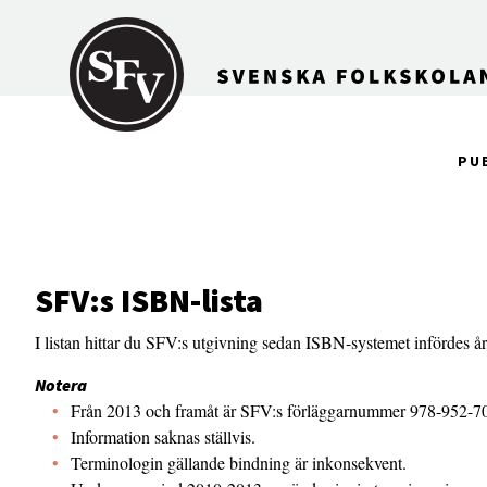
Gå till innehållet
PU
SFV:s ISBN-lista
I listan hittar du SFV:s utgivning sedan ISBN-systemet infördes å
Notera
Från 2013 och framåt är SFV:s förläggarnummer 978-952-70
Information saknas ställvis.
Terminologin gällande bindning är inkonsekvent.