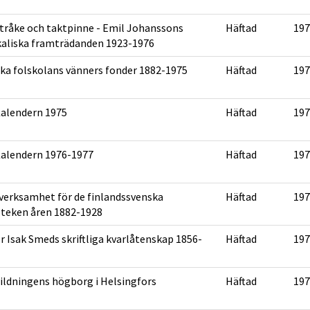
tråke och taktpinne - Emil Johanssons
Häftad
197
aliska framträdanden 1923-1976
ka folskolans vänners fonder 1882-1975
Häftad
197
alendern 1975
Häftad
197
alendern 1976-1977
Häftad
197
 verksamhet för de finlandssvenska
Häftad
197
oteken åren 1882-1928
r Isak Smeds skriftliga kvarlåtenskap 1856-
Häftad
197
ildningens högborg i Helsingfors
Häftad
197