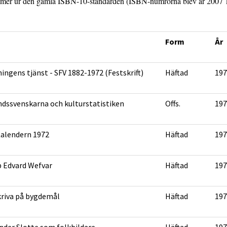
er ur den gamla ISBN-10-standarden (ISBN-numrorna blev år 2007 13-si
Form
År
dningens tjänst - SFV 1882-1972 (Festskrift)
Häftad
197
ndssvenskarna och kulturstatistiken
Offs.
197
alendern 1972
Häftad
197
 Edvard Wefvar
Häftad
197
kriva på bygdemål
Häftad
197