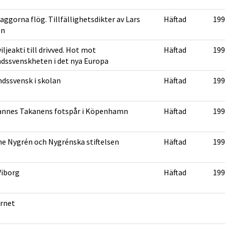
laggorna flög. Tillfällighetsdikter av Lars
Häftad
199
én
iljeakti till drivved. Hot mot
Häftad
199
ndssvenskheten i det nya Europa
ndssvensk i skolan
Häftad
199
annes Takanens fotspår i Köpenhamn
Häftad
199
e Nygrén och Nygrénska stiftelsen
Häftad
199
Viborg
Häftad
199
rnet