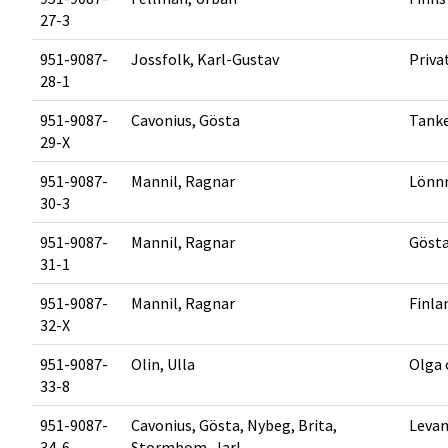
27-3
951-9087-
Jossfolk, Karl-Gustav
Priva
28-1
951-9087-
Cavonius, Gösta
Tanke
29-X
951-9087-
Mannil, Ragnar
Lönnr
30-3
951-9087-
Mannil, Ragnar
Gösta
31-1
951-9087-
Mannil, Ragnar
Finla
32-X
951-9087-
Olin, Ulla
Olga 
33-8
951-9087-
Cavonius, Gösta, Nybeg, Brita,
Levan
34-6
Stormbom, Jarl