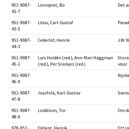
951-9087-
Lönnqvist, Bo
Det a
42-7
951-9087-
Lilius, Carl-Gustaf
Parad
43-5
951-9087-
Cederlöf, Henrik
J.W. 
44-3
951-9087-
Lars Huldén (red.), Ann-Mari Häggman
Stora
45-1
(red.), Per Snickars (red.)
visor
951-9087-
Nycke
46-X
951-9087-
Jossfolk, Karl-Gustav
Svens
47-8
951-9087-
Lindblom, Tor
Om de
48-6
978-951-
Ekberg, Henrik
Ett l