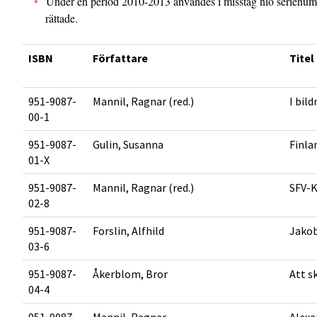
Under en period 2010-2013 användes i misstag nio serienumm
rättade.
ISBN
Författare
Titel
951-9087-
Mannil, Ragnar (red.)
I bil
00-1
951-9087-
Gulin, Susanna
Finla
01-X
951-9087-
Mannil, Ragnar (red.)
SFV-K
02-8
951-9087-
Forslin, Alfhild
Jakob
03-6
951-9087-
Åkerblom, Bror
Att s
04-4