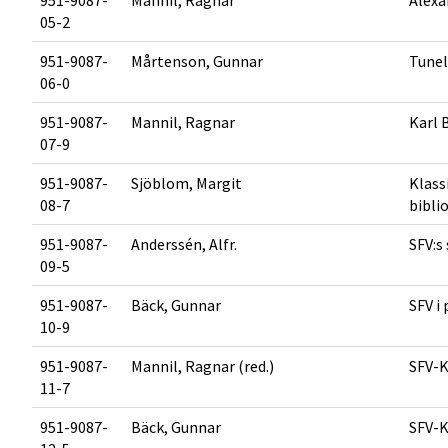
951-9087-
Mannil, Ragnar
Alexa
05-2
951-9087-
Mårtenson, Gunnar
Tunel
06-0
951-9087-
Mannil, Ragnar
Karl 
07-9
951-9087-
Sjöblom, Margit
Klass
08-7
bibli
951-9087-
Anderssén, Alfr.
SFV:s
09-5
951-9087-
Bäck, Gunnar
SFV i 
10-9
951-9087-
Mannil, Ragnar (red.)
SFV-K
11-7
951-9087-
Bäck, Gunnar
SFV-K