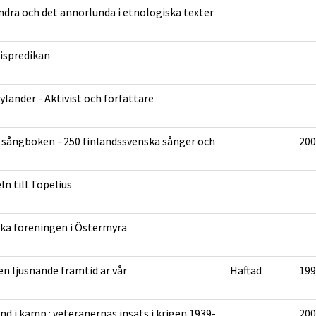
ndra och det annorlunda i etnologiska texter
ispredikan
Nylander - Aktivist och författare
 sångboken - 250 finlandssvenska sånger och
200
ln till Topelius
ka föreningen i Östermyra
n ljusnande framtid är vår
Häftad
199
and i kamp : veteranernas insats i krigen 1939-
200