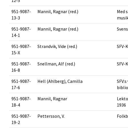
12-5
951-9087-
Mannil, Ragnar (red.)
Med s
13-3
musik
951-9087-
Mannil, Ragnar (red.)
Svens
14-1
951-9087-
Strandvik, Vide (red.)
SFV-K
15-X
951-9087-
Snellman, Alf (red.)
SFV-K
16-8
951-9087-
Hell (Ahlberg), Camilla
SFV:s
17-6
bibli
951-9087-
Mannil, Ragnar
Lekto
18-4
1936
951-9087-
Pettersson, V.
Folkb
19-2