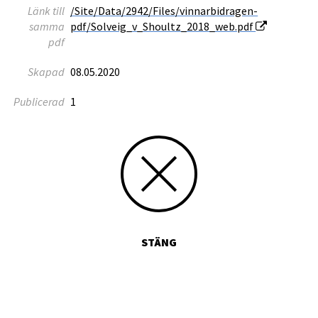
Länk till
/Site/Data/2942/Files/vinnarbidragen-
samma
pdf/Solveig_v_Shoultz_2018_web.pdf
pdf
Skapad
08.05.2020
Publicerad
1
STÄNG