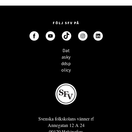
FÖLJ SFV PÅ
Dat
asky
ddsp
olicy
Svenska folkskolans vänner rf
Annegatan 12 A 24
00120 Helsingfors