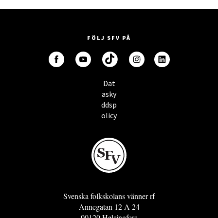
FÖLJ SFV PÅ
Dat
asky
ddsp
olicy
Svenska folkskolans vänner rf
Annegatan 12 A 24
00120 Helsingfors