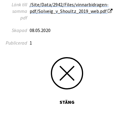
Länk till
/Site/Data/2942/Files/vinnarbidragen-
samma
pdf/Solveig_v_Shoultz_2019_web.pdf
pdf
Skapad
08.05.2020
Publicerad
1
STÄNG