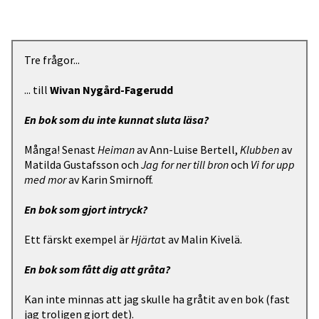
Tre frågor...
... till
Wivan Nygård-Fagerudd
En bok som du inte kunnat sluta läsa?
Många! Senast
Heiman
av Ann-Luise Bertell,
Klubben
av
Matilda Gustafsson och
Jag for ner till bron
och
Vi for upp
med mor
av Karin Smirnoff.
En bok som gjort intryck?
Ett färskt exempel är
Hjärta
t av Malin Kivelä.
En bok som fått dig att gråta?
Kan inte minnas att jag skulle ha gråtit av en bok (fast
jag troligen gjort det).