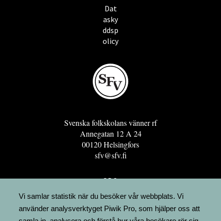
Dat
asky
ddsp
olicy
Svenska folkskolans vänner rf
Annegatan 12 A 24
00120 Helsingfors
sfv@sfv.fi
GRO
FÖRENINGSRESURSEN
Vi samlar statistik när du besöker vår webbplats. Vi
använder analysverktyget Piwik Pro, som hjälper oss att
MINNESRUNOR.FI
samla in, analysera och förstå hur våra besökare rör sig