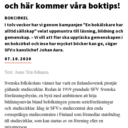
och här kommer våra boktips!
BOKCIRKEL
I tolv veckor har vi genom kampanjen "En bokälskare har
alltid sällskap" velat uppmuntra till läsning, bildning och
gemenskap. – Vi vill att fler ska upptäcka gemenskapen i
en bokcirkel och inse hur mycket böcker kan ge, säger
SFV:s kanslichef Johan Aura.
07.10.2020
Text: Anne Teir-Siltanen
Svenska folkskolans vänner har varit en finlandssvensk pionjär
gällande studiecirklar. Redan år 1919 grundade SFV Svenska
föreläsningsbyrån, en byrå med ambitionen att höja
bildningsnivån bland befolkningen genom serieföreläsningar
och studiecirklar. Idag är SFV:s studiecentral den enda
svenspråkiga studiecentralen i Finland som förmedlar statsbidrag
till studiecirklar, som kan startas av en förening eller en
privatperson.