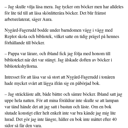
– Jag skulle vilja läsa mera. Jag tycker om böcker men har alldeles
för lite tid till att läsa skönlitterära böcker. Det blir främst
arbetsrelaterat, säger Aura.
Nygård-Fagerudd bodde under barndomen vägg i vägg med
Replot skola och bibliotek, vilket satte en tidig prägel på hennes
förhållande till böcker.
– Pappa var lärare, och ibland fick jag följa med honom till
biblioteket när det var stängt. Jag älskade doften av böcker i
bibliotekshyllorna.
Intresset för att läsa var så stort att Nygård-Fagerudd i tonåren
hade mycket svårt att lägga ifrån sig en påbörjad bok.
– Jag sträckläste allt, både bättre och sämre böcker. Ibland satt jag
uppe hela natten. För att mina föräldrar inte skulle se att lampan
var tänd hände det att jag satt i bastun och läste. Om en bok
slutade konstigt eller helt enkelt inte var bra kände jag mig lite
lurad. Det gör jag inte längre, håller en bok inte måttet efter 40
sidor så får den vara.