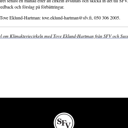
ret senast en månad efter att cirkeln avslutats och skicka in det till SF
feedback och förslag på förbättringar.
 Tove Eklund-Hartman: tove.eklund-hartman@sfv.fi, 050 306 2005.
kel om Klimakteriecirkeln med Tove Eklund-Hartman från SFV och Sus