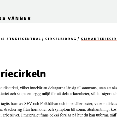
V:S STUDIECENTRAL
CIRKELBIDRAG
KLIMAKTERIECIR
riecirkeln
tudiecirkel, vilket innebär att deltagarna lär sig tillsammans, utan att någ
teriet och skapa en trygg miljö för att dela erfarenheter, ställa frågor oc
r tagits fram av SFV och Folkhälsan och innehåller texter, videor, disku
ana sträcker sig från hormoner och symptom till sömn, återhämtning, kost,
 arbetslivet. I materialet finns också förslag på hur du kan utforma träffa