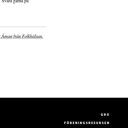
V. Svara gärna på
s Åman från Folkhälsan.
GRO
FÖRENINGSRESURSEN