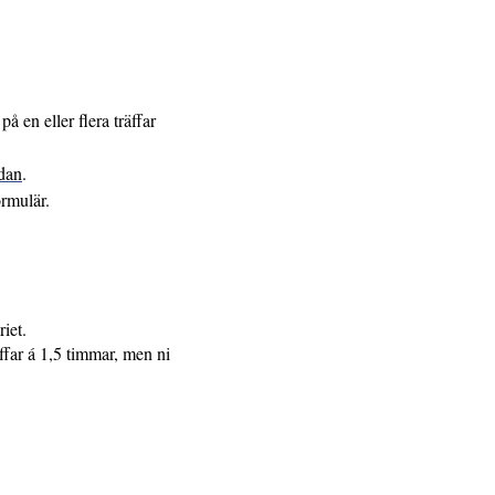
å en eller flera träffar
idan
.
formulär.
riet.
äffar á 1,5 timmar, men ni