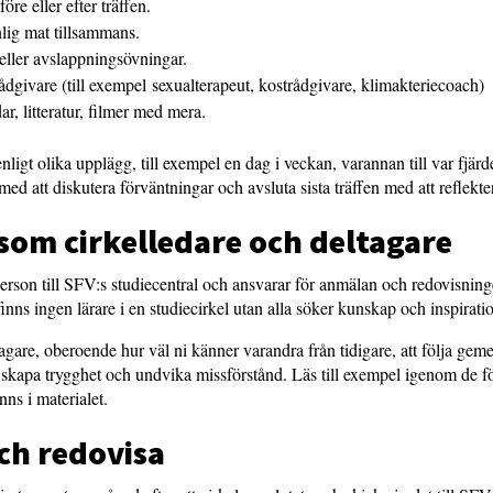
öre eller efter träffen.
lig mat tillsammans.
eller avslappningsövningar.
 rådgivare (till exempel sexualterapeut, kostrådgivare, klimakteriecoach
r, litteratur, filmer med mera.
nligt olika upplägg, till exempel en dag i veckan, varannan till var fjär
 med att diskutera förväntningar och avsluta sista träffen med att reflekte
a som cirkelledare och deltagare
erson till SFV:s studiecentral och ansvarar för anmälan och redovisnin
finns ingen lärare i en studiecirkel utan alla söker kunskap och inspira
eltagare, oberoende hur väl ni känner varandra från tidigare, att följa g
 skapa trygghet och undvika missförstånd. Läs till exempel igenom de
nns i materialet.
och redovisa