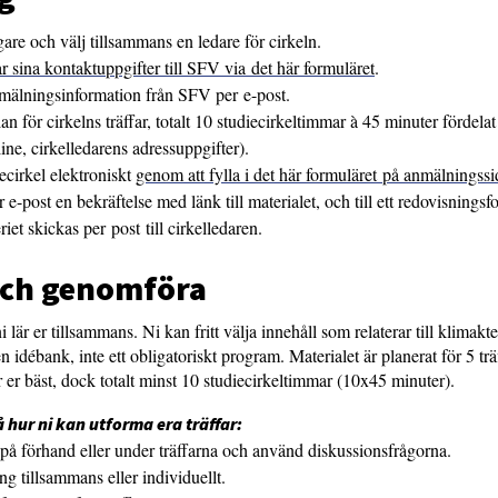
are och välj tillsammans en ledare för cirkeln.
r sina kontaktuppgifter till SFV via det här formuläret
.
nmälningsinformation från SFV per e-post.
n för cirkelns träffar, totalt 10 studiecirkeltimmar à 45 minuter fördelat p
line, cirkelledarens adressuppgifter).
ecirkel elektroniskt
genom att fylla i det här formuläret på anmälningss
 e-post en bekräftelse med länk till materialet, och till ett redovisnings
et skickas per post till cirkelledaren.
 och genomföra
i lär er tillsammans. Ni kan fritt välja innehåll som relaterar till klimakte
en idébank, inte ett obligatoriskt program. Materialet är planerat för 5 tr
r er bäst, dock totalt minst 10 studiecirkeltimmar (10x45 minuter).
 hur ni kan utforma era träffar:
 på förhand eller under träffarna och använd diskussionsfrågorna.
 tillsammans eller individuellt.