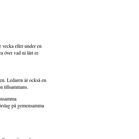
)
de vecka eller under en
ra över vad ni lärt er.
gen. Ledaren är också en
tion tillsammans.
emensamma
 förslag på gemensamma