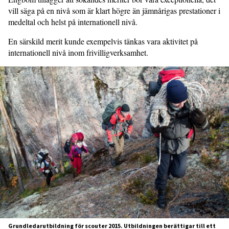
vill säga på en nivå som är klart högre än jämnårigas prestationer i
medeltal och helst på internationell nivå.
En särskild merit kunde exempelvis tänkas vara aktivitet på
internationell nivå inom frivilligverksamhet.
Grundledarutbildning för scouter 2015. Utbildningen berättigar till ett