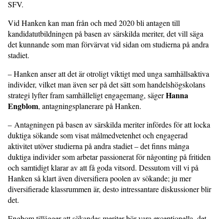
SFV.
Vid Hanken kan man från och med 2020 bli antagen till
kandidatutbildningen på basen av särskilda meriter, det vill säga
det kunnande som man förvärvat vid sidan om studierna på andra
stadiet.
– Hanken anser att det är otroligt viktigt med unga samhällsaktiva
individer, vilket man även ser på det sätt som handelshögskolans
Hanna
strategi lyfter fram samhälleligt engagemang, säger
Engblom
, antagningsplanerare på Hanken.
– Antagningen på basen av särskilda meriter infördes för att locka
duktiga sökande som visat målmedvetenhet och engagerad
aktivitet utöver studierna på andra stadiet – det finns många
duktiga individer som arbetar passionerat för någonting på fritiden
och samtidigt klarar av att få goda vitsord. Dessutom vill vi på
Hanken så klart även diversifiera poolen av sökande; ju mer
diversifierade klassrummen är, desto intressantare diskussioner blir
det.
Engbom tillägger att sökandes meriter bör vara exceptionella, det