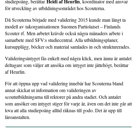
Heidi af Heurlin
studiepoäng, berättar
, koordinator med ansvar
för utveckling av utbildningsområdet hos Scouterna.
Då Scouterna började med validering 2015 kunde man långt ta
modell av takorganisationen Suomen Partiolaiset – Finlands
Scouter rf. Men arbetet krävde också några månaders arbete i
samarbete med SFV:s studiecentral. Alla utbildningsplaner,
kursupplägg, böcker och material samlades in och strukturerades.
Valideringsintyget fås enkelt med några klick, men ännu är antalet
deltagare som väljer att ansöka om intyget inte jättehögt, berättar
af Heurlin.
För att öppna upp vad validering innebär har Scouterna bland
annat skickat ut information om valideringen av
scoututbildningarna till rektorer på andra stadiet. Och antalet
som ansöker om intyget stiger för varje år, även om det inte går att
lova att alla studiepoäng alltid räknas till godo. Det är upp till
läroanstalten.