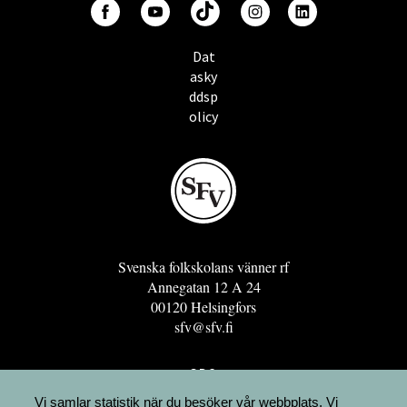
Dat
asky
ddsp
olicy
Svenska folkskolans vänner rf
Annegatan 12 A 24
00120 Helsingfors
sfv@sfv.fi
GRO
FÖRENINGSRESURSEN
Vi samlar statistik när du besöker vår webbplats. Vi