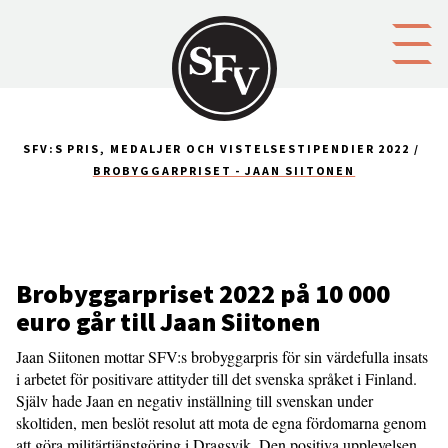
Gå till innehållet
SFV:S PRIS, MEDALJER OCH VISTELSESTIPENDIER 2022
BROBYGGARPRISET - JAAN SIITONEN
Brobyggarpriset 2022 på 10 000
euro går till Jaan Siitonen
Jaan Siitonen mottar SFV:s brobyggarpris för sin värdefulla insats
i arbetet för positivare attityder till det svenska språket i Finland.
Själv hade Jaan en negativ inställning till svenskan under
skoltiden, men beslöt resolut att mota de egna fördomarna genom
att göra militärtjänstgöring i Dragsvik. Den positiva upplevelsen