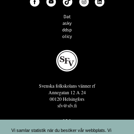
Dat
asky
ddsp
olicy
Svenska folkskolans vänner rf
Annegatan 12 A 24
00120 Helsingfors
sfv@sfv.fi
GRO
FÖRENINGSRESURSEN
Vi samlar statistik när du besöker vår webbplats. Vi