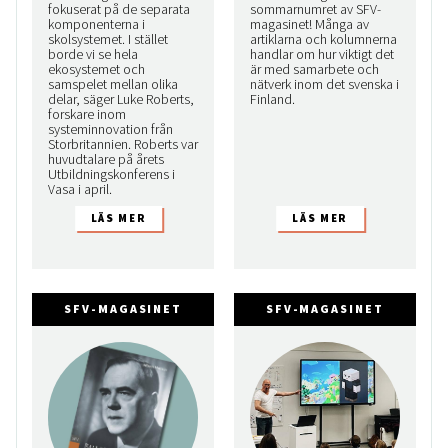
fokuserat på de separata
sommarnumret av SFV-
komponenterna i
magasinet! Många av
skolsystemet. I stället
artiklarna och kolumnerna
borde vi se hela
handlar om hur viktigt det
ekosystemet och
är med samarbete och
samspelet mellan olika
nätverk inom det svenska i
delar, säger Luke Roberts,
Finland.
forskare inom
systeminnovation från
Storbritannien. Roberts var
huvudtalare på årets
Utbildningskonferens i
Vasa i april.
SFV-MAGASINET
SFV-MAGASINET