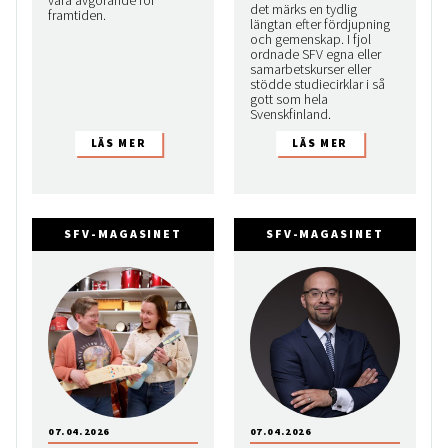
vara avgörande för
det märks en tydlig
framtiden.
längtan efter fördjupning
och gemenskap. I fjol
ordnade SFV egna eller
samarbetskurser eller
stödde studiecirklar i så
gott som hela
Svenskfinland.
SFV-MAGASINET
SFV-MAGASINET
07.04.2026
07.04.2026