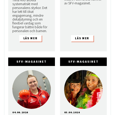
Tiina Aho arbeta
av SFV-magasinet.
systematiskt med
personalens styrkor. Det
har lett till ökat
engagemang, mindre
detaljstyrning och en
flexibel vardag som
fungerar bättre både för
personalen och barnen.
SFV-MAGASINET
SFV-MAGASINET
04.06.2026
03.06.2026