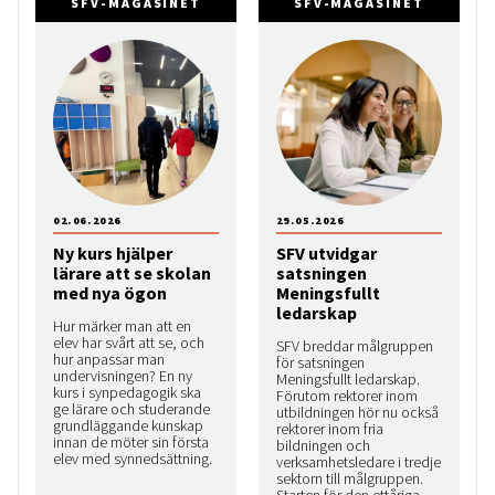
SFV-MAGASINET
SFV-MAGASINET
02.06.2026
29.05.2026
Ny kurs hjälper
SFV utvidgar
lärare att se skolan
satsningen
med nya ögon
Meningsfullt
ledarskap
Hur märker man att en
elev har svårt att se, och
SFV breddar målgruppen
hur anpassar man
för satsningen
undervisningen? En ny
Meningsfullt ledarskap.
kurs i synpedagogik ska
Förutom rektorer inom
ge lärare och studerande
utbildningen hör nu också
grundläggande kunskap
rektorer inom fria
innan de möter sin första
bildningen och
elev med synnedsättning.
verksamhetsledare i tredje
sektorn till målgruppen.
Starten för den ettåriga