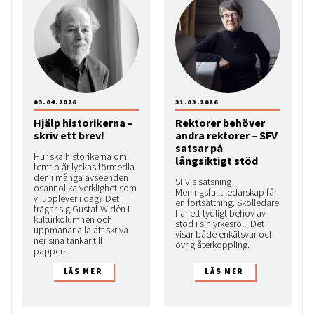
03.04.2026
31.03.2026
Hjälp historikerna –
Rektorer behöver
skriv ett brev!
andra rektorer – SFV
satsar på
Hur ska historikerna om
långsiktigt stöd
femtio år lyckas förmedla
den i många avseenden
SFV:s satsning
osannolika verklighet som
Meningsfullt ledarskap får
vi upplever i dag? Det
en fortsättning. Skolledare
frågar sig Gustaf Widén i
har ett tydligt behov av
kulturkolumnen och
stöd i sin yrkesroll. Det
uppmanar alla att skriva
visar både enkätsvar och
ner sina tankar till
övrig återkoppling.
pappers.