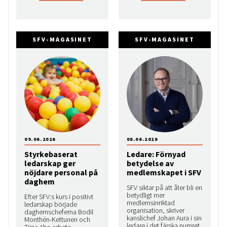
SFV-MAGASINET
SFV-MAGASINET
09.06.2026
08.06.2026
Styrkebaserat
Ledare: Förnyad
ledarskap ger
betydelse av
nöjdare personal på
medlemskapet i SFV
daghem
SFV siktar på att åter bli en
betydligt mer
Efter SFV:s kurs i positivt
medlemsinriktad
ledarskap började
organisation, skriver
daghemscheferna Bodil
kanslichef Johan Aura i sin
Monthén-Kettunen och
ledare i det färska numret