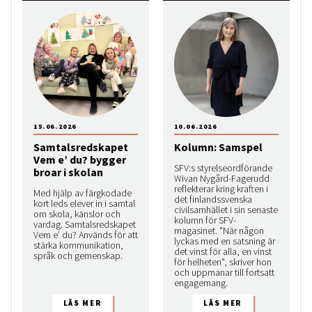
15.06.2026
10.06.2026
Samtalsredskapet
Kolumn: Samspel
Vem e’ du? bygger
SFV:s styrelseordförande
broar i skolan
Wivan Nygård-Fagerudd
reflekterar kring kraften i
Med hjälp av färgkodade
det finlandssvenska
kort leds elever in i samtal
civilsamhället i sin senaste
om skola, känslor och
kolumn för SFV-
vardag. Samtalsredskapet
magasinet. "När någon
Vem e’ du? Används för att
lyckas med en satsning är
stärka kommunikation,
det vinst för alla, en vinst
språk och gemenskap.
för helheten", skriver hon
och uppmanar till fortsatt
engagemang.