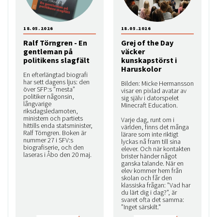
18.05.2026
18.05.2026
Ralf Törngren - En
Grej of the Day
gentleman på
väcker
politikens slagfält
kunskapstörst i
Haruskolor
En efterlängtad biografi
har sett dagens ljus: den
Bilden: Micke Hermansson
över SFP:s ”mesta”
visar en pixlad avatar av
politiker någonsin,
sig själv i datorspelet
långvarige
Minecraft Education.
riksdagsledamoten,
ministern och partiets
Varje dag, runt om i
hittills enda statsminister,
världen, finns det många
Ralf Törngren. Boken är
lärare som inte riktigt
nummer 27 i SFV:s
lyckas nå fram till sina
biografiserie, och den
elever. Och när kontakten
laseras i Åbo den 20 maj.
brister händer något
ganska talande. När en
elev kommer hem från
skolan och får den
klassiska frågan: ”Vad har
du lärt dig i dag?”, är
svaret ofta det samma:
”Inget särskilt."