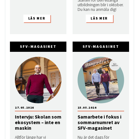
utbildningen blir i oktober.
Du kan nu anmäla dig!
SFV-MAGASINET
SFV-MAGASINET
27.05.2026
25.05.2026
Intervju: Skolan som
Samarbete i fokus i
ekosystem – inte en
sommarnumret av
maskin
SFV-magasinet
Alltför länge har vi
Nu är det dags för