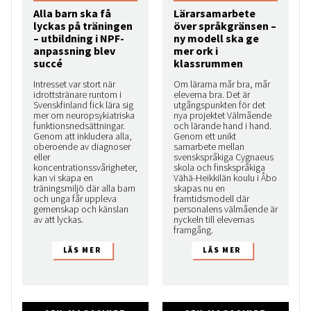
Alla barn ska få
Lärarsamarbete
lyckas på träningen
över språkgränsen –
– utbildning i NPF-
ny modell ska ge
anpassning blev
mer ork i
succé
klassrummen
Intresset var stort när
Om lärarna mår bra, mår
idrottstränare runtom i
eleverna bra. Det är
Svenskfinland fick lära sig
utgångspunkten för det
mer om neuropsykiatriska
nya projektet Välmående
funktionsnedsättningar.
och lärande hand i hand.
Genom att inkludera alla,
Genom ett unikt
oberoende av diagnoser
samarbete mellan
eller
svenskspråkiga Cygnaeus
koncentrationssvårigheter,
skola och finskspråkiga
kan vi skapa en
Vähä-Heikkilän koulu i Åbo
träningsmiljö där alla barn
skapas nu en
och unga får uppleva
framtidsmodell där
gemenskap och känslan
personalens välmående är
av att lyckas.
nyckeln till elevernas
framgång.