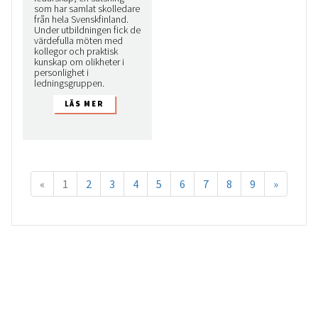
som har samlat skolledare
från hela Svenskfinland.
Under utbildningen fick de
värdefulla möten med
kollegor och praktisk
kunskap om olikheter i
personlighet i
ledningsgruppen.
«
1
2
3
4
5
6
7
8
9
»