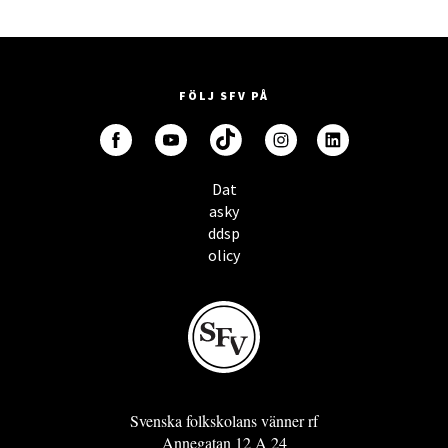
FÖLJ SFV PÅ
Dat
asky
ddsp
olicy
Svenska folkskolans vänner rf
Annegatan 12 A 24