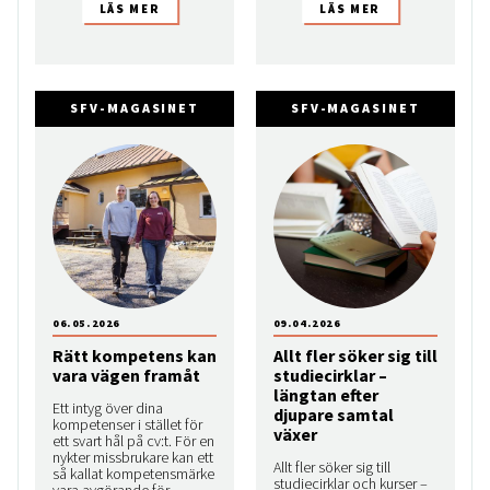
SFV-MAGASINET
SFV-MAGASINET
06.05.2026
09.04.2026
Rätt kompetens kan
Allt fler söker sig till
vara vägen framåt
studiecirklar –
längtan efter
Ett intyg över dina
djupare samtal
kompetenser i stället för
växer
ett svart hål på cv:t. För en
nykter missbrukare kan ett
Allt fler söker sig till
så kallat kompetensmärke
studiecirklar och kurser –