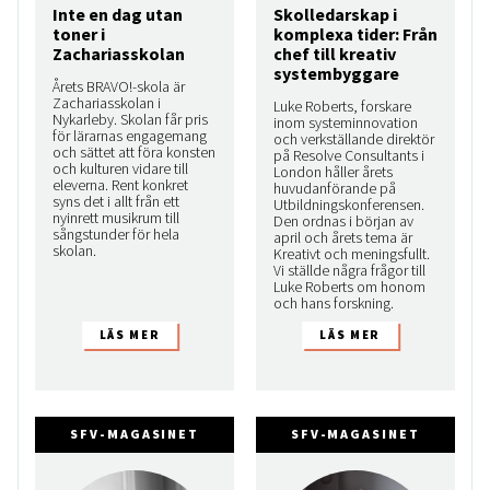
Inte en dag utan
Skolledarskap i
toner i
komplexa tider: Från
Zachariasskolan
chef till kreativ
systembyggare
Årets BRAVO!-skola är
Zachariasskolan i
Luke Roberts, forskare
Nykarleby. Skolan får pris
inom systeminnovation
för lärarnas engagemang
och verkställande direktör
och sättet att föra konsten
på Resolve Consultants i
och kulturen vidare till
London håller årets
eleverna. Rent konkret
huvudanförande på
syns det i allt från ett
Utbildningskonferensen.
nyinrett musikrum till
Den ordnas i början av
sångstunder för hela
april och årets tema är
skolan.
Kreativt och meningsfullt.
Vi ställde några frågor till
Luke Roberts om honom
och hans forskning.
SFV-MAGASINET
SFV-MAGASINET