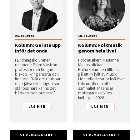
25.06.2026
18.06.2026
Kolumn: Ge inte upp
Kolumn: Folkmusik
inför det onda
genom hela livet
I Bildningskolumnen
Folkmusikern Marianne
resonerar Björn Vikström,
Maans blickar i
professor och tidigare
Kulturkolumnen tillbaka
biskop, kring smärta och
på ett liv fyllt av musik.
lidande. "När det drabbar
Hon reflekterar också över
oss själva eller någon som
folkmusikens roll i
står oss nära känns det
samhället. Maans är
både fel och orättvist."
mottagare av SFV:s
kulturpris 2026.
SFV-MAGASINET
SFV-MAGASINET