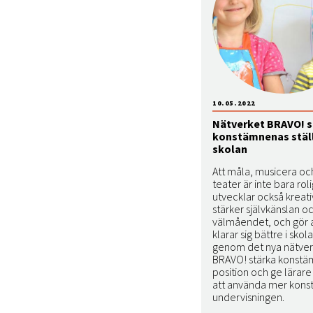
10.05.2022
Nätverket BRAVO! s
konstämnenas ställ
skolan
Att måla, musicera oc
teater är inte bara roli
utvecklar också kreati
stärker självkänslan o
välmåendet, och gör 
klarar sig bättre i skola
genom det nya nätver
BRAVO! stärka konst
position och ge lärare
att använda mer konst
undervisningen.