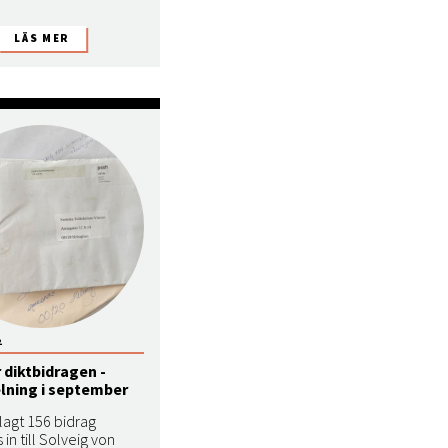
2
 diktbidragen -
elning i september
gt 156 bidrag
 in till Solveig von