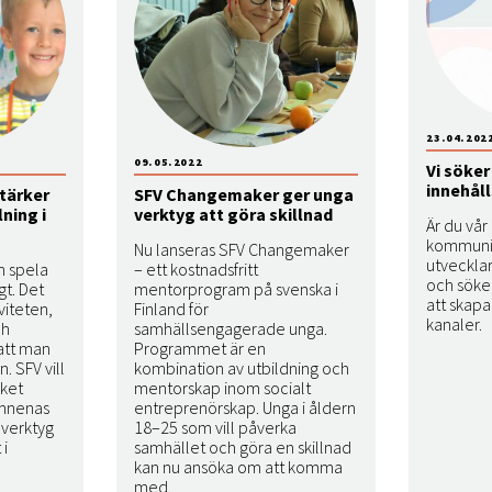
23.04.202
09.05.2022
Vi söker
innehål
tärker
SFV Changemaker ger unga
ning i
verktyg att göra skillnad
Är du vå
kommunik
Nu lanseras SFV Changemaker
utveckla
h spela
– ett kostnadsfritt
och söker
gt. Det
mentorprogram på svenska i
att skapa 
viteten,
Finland för
kanaler.
ch
samhällsengagerade unga.
att man
Programmet är en
n. SFV vill
kombination av utbildning och
ket
mentorskap inom socialt
ämnenas
entreprenörskap. Unga i åldern
 verktyg
18–25 som vill påverka
 i
samhället och göra en skillnad
kan nu ansöka om att komma
med.