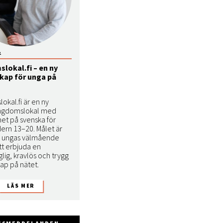
2
lokal.fi – en ny
ap för unga på
kal.fi är en ny
ungdomslokal med
et på svenska för
dern 13–20. Målet är
ka ungas välmående
t erbjuda en
nglig, kravlös och trygg
p på nätet.