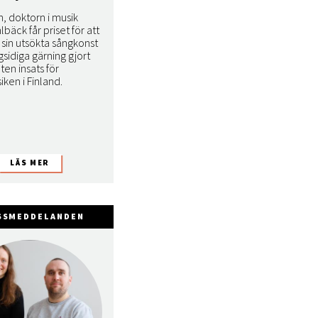
, doktorn i musik
lbäck får priset för att
sin utsökta sångkonst
sidiga gärning gjort
ten insats för
ken i Finland.
SSMEDDELANDEN