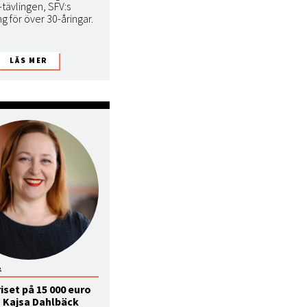
tävlingen, SFV:s
ng för över 30-åringar.
2
iset på 15 000 euro
s Kajsa Dahlbäck