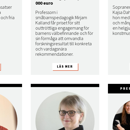
000 euro
nsatser
Sopranen
a
Professorn i
Kajsa Dah
och fria
småbarnspedagogik Mirjam
hon med 
Kalland får priset för sitt
och mång
outtröttliga engagemang för
en helgju
barnens välbefinnande och för
konstmusi
sin förmåga att omvandla
forskningsresultat till konkreta
och vardagsnära
rekommendationer.
PRE