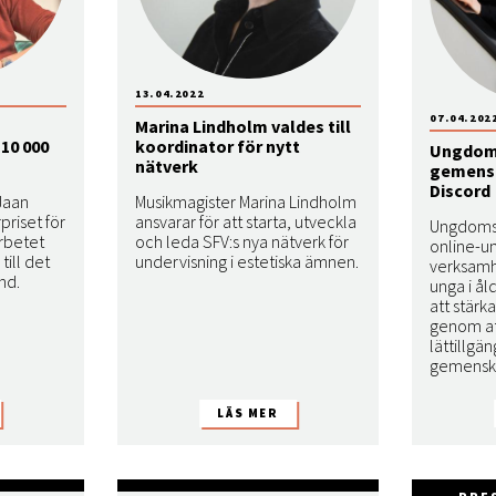
13.04.2022
07.04.202
Marina Lindholm valdes till
10 000
koordinator för nytt
Ungdoms
nätverk
gemensk
Discord
Jaan
Musikmagister Marina Lindholm
priset för
ansvarar för att starta, utveckla
Ungdomslo
arbetet
och leda SFV:s nya nätverk för
online-
till det
undervisning i estetiska ämnen.
verksamh
nd.
unga i ål
att stär
genom at
lättillgä
gemenska