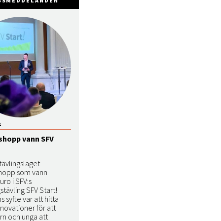
SSMEDDELANDEN
2
shopp vann SFV
tävlingslaget
hopp som vann
ro i SFV:s
tävling SFV Start!
s syfte var att hitta
nnovationer för att
rn och unga att