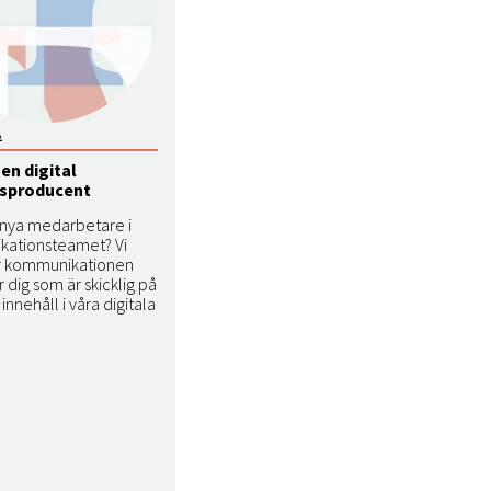
2
 en digital
lsproducent
r nya medarbetare i
ationsteamet? Vi
r kommunikationen
 dig som är skicklig på
innehåll i våra digitala