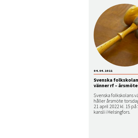
04.04.2022
Svenska folkskola
vänner rf – årsmöte
Svenska folkskolans vä
håller årsmöte torsd
21 april 2022 kl. 15 på
kansli i Helsingfors.