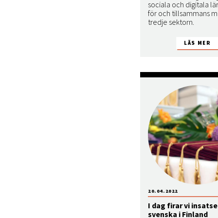
sociala och digitala lä
för och tillsammans 
tredje sektorn.
20.04.2022
I dag firar vi insats
svenska i Finland