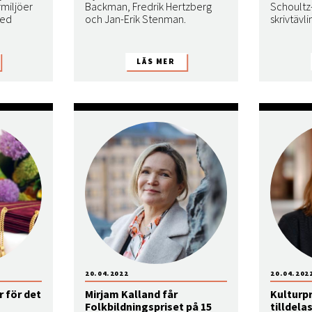
rmiljöer
Backman, Fredrik Hertzberg
Schoultz-
med
och Jan-Erik Stenman.
skrivtävli
20.04.2022
20.04.202
er för det
Mirjam Kalland får
Kulturpr
Folkbildningspriset på 15
tilldela