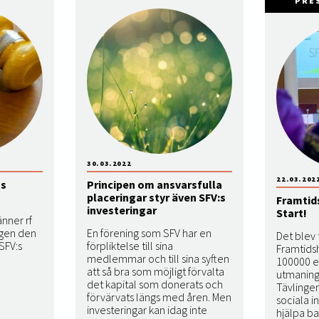
PRE
30.03.2022
22.03.202
ns
Principen om ansvarsfulla
placeringar styr även SFV:s
Framtid
investeringar
Start!
nner rf
agen den
En förening som SFV har en
Det blev 
 SFV:s
förpliktelse till sina
Framtids
medlemmar och till sina syften
100000 eu
att så bra som möjligt förvalta
utmanings
det kapital som donerats och
Tävlingen
förvärvats längs med åren. Men
sociala i
investeringar kan idag inte
hjälpa ba