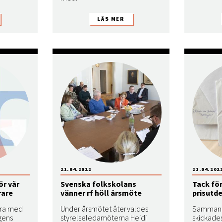
21.04.2022
21.04.202
ör vår
Svenska folkskolans
Tack för
rare
vänner rf höll årsmöte
prisutd
vara med
Under årsmötet återvaldes
Sammanla
gens
styrelseledamöterna Heidi
skickades