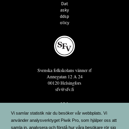
Dat
asky
ddsp
olicy
Svenska folkskolans vänner rf
Annegatan 12 A 24
00120 Helsingfors
sfv@sfv.fi
GRO
FÖRENINGSRESURSEN
Vi samlar statistik när du besöker vår webbplats. Vi
använder analysverktyget Piwik Pro, som hjälper oss att
MINNESRUNOR.FI
samla in, analysera och förstå hur våra besökare rör sig
UPPSLAGSVERKET FINLAND