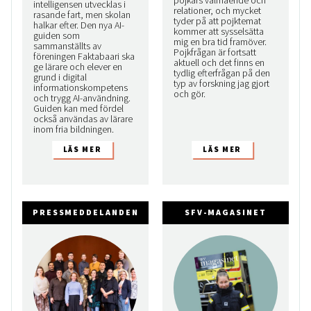
pojkars välmående och
intelligensen utvecklas i
relationer, och mycket
rasande fart, men skolan
tyder på att pojktemat
halkar efter. Den nya AI-
kommer att sysselsätta
guiden som
mig en bra tid framöver.
sammanställts av
Pojkfrågan är fortsatt
föreningen Faktabaari ska
aktuell och det finns en
ge lärare och elever en
tydlig efterfrågan på den
grund i digital
typ av forskning jag gjort
informationskompetens
och gör.
och trygg AI-användning.
Guiden kan med fördel
också användas av lärare
inom fria bildningen.
PRESSMEDDELANDEN
SFV-MAGASINET