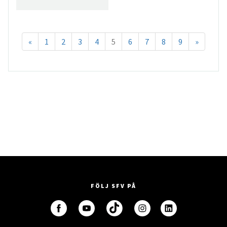
«
1
2
3
4
5
6
7
8
9
»
FÖLJ SFV PÅ