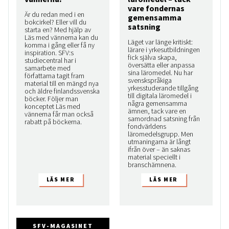
vare fondernas
Är du redan med i en
gemensamma
bokcirkel? Eller vill du
satsning
starta en? Med hjälp av
Läs med vännerna kan du
Läget var länge kritiskt:
komma i gång eller få ny
lärare i yrkesutbildningen
inspiration. SFV:s
fick själva skapa,
studiecentral har i
översätta eller anpassa
samarbete med
sina läromedel. Nu har
författarna tagit fram
svenskspråkiga
material till en mängd nya
yrkesstuderande tillgång
och äldre finlandssvenska
till digitala läromedel i
böcker. Följer man
några gemensamma
konceptet Läs med
ämnen, tack vare en
vännerna får man också
samordnad satsning från
rabatt på böckerna.
fondvärldens
läromedelsgrupp. Men
utmaningarna är långt
ifrån över – än saknas
material speciellt i
branschämnena.
SFV-MAGASINET