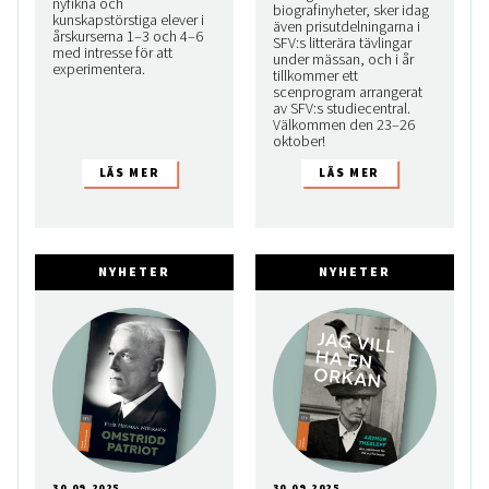
nyfikna och
biografinyheter, sker idag
kunskapstörstiga elever i
även prisutdelningarna i
årskurserna 1–3 och 4–6
SFV:s litterära tävlingar
med intresse för att
under mässan, och i år
experimentera.
tillkommer ett
scenprogram arrangerat
av SFV:s studiecentral.
Välkommen den 23–26
oktober!
NYHETER
NYHETER
30.09.2025
30.09.2025