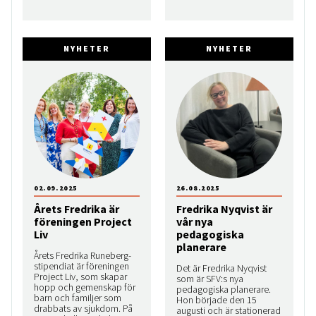
NYHETER
NYHETER
02.09.2025
26.08.2025
Årets Fredrika är
Fredrika Nyqvist är
föreningen Project
vår nya
Liv
pedagogiska
planerare
Årets Fredrika Runeberg-
stipendiat är föreningen
Det är Fredrika Nyqvist
Project Liv, som skapar
som är SFV:s nya
hopp och gemenskap för
pedagogiska planerare.
barn och familjer som
Hon började den 15
drabbats av sjukdom. På
augusti och är stationerad