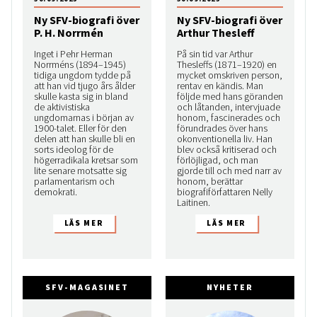
Ny SFV-biografi över
Ny SFV-biografi över
P. H. Norrmén
Arthur Thesleff
Inget i Pehr Herman
På sin tid var Arthur
Norrméns (1894–1945)
Thesleffs (1871–1920) en
tidiga ungdom tydde på
mycket omskriven person,
att han vid tjugo års ålder
rentav en kändis. Man
skulle kasta sig in bland
följde med hans göranden
de aktivistiska
och låtanden, intervjuade
ungdomarnas i början av
honom, fascinerades och
1900-talet. Eller för den
förundrades över hans
delen att han skulle bli en
okonventionella liv. Han
sorts ideolog för de
blev också kritiserad och
högerradikala kretsar som
förlöjligad, och man
lite senare motsatte sig
gjorde till och med narr av
parlamentarism och
honom, berättar
demokrati.
biografiförfattaren Nelly
Laitinen.
SFV-MAGASINET
NYHETER