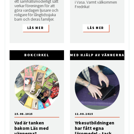
ett samhällsmoderligt sätt
i Vasa. Varmt välkommen
verkar föreningen för att
Fredrika!
göra vardagen ljusare och
roligare för långtidssjuka
barn och deras familjer.
BOKCIRKEL
MED HJÄLP AV VÄNNERNA
25.08.2025
12.08.2025
Vad är tanken
Yrkesutbildningen
bakom Läs med
har fått egna
vännerna?
läromedel – tack