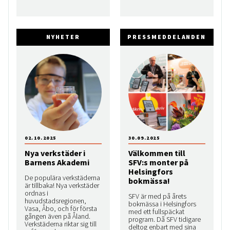
NYHETER
PRESSMEDDELANDEN
02.10.2025
30.09.2025
Nya verkstäder i
Välkommen till
Barnens Akademi
SFV:s monter på
Helsingfors
De populära verkstäderna
bokmässa!
är tillbaka! Nya verkstäder
ordnas i
SFV är med på årets
huvudstadsregionen,
bokmässa i Helsingfors
Vasa, Åbo, och för första
med ett fullspäckat
gången även på Åland.
program. Då SFV tidigare
Verkstäderna riktar sig till
deltog enbart med sina