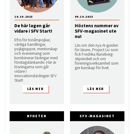
10.10.2025
09.10.2025
De här lagen går
Höstens nummer av
vidare i SFV Start!
SFV-magasinet ute
nu!
Eftis för tonårspojkar,
vänliga handlingar,
Läs om den nya AI-guiden
pojkgrupper, mentorskap
för lärare, Project Liv som
och evenemang som
fick Fredrika Runeberg-
kombinerar tävlingar med
stipendiet och om
företagstänkande. Här är
föreningsverksamhet som
lösningarna som går
ger kunskap för livet.
vidare i
innovationstävlingen SFV
Start!
NYHETER
SFV-MAGASINET