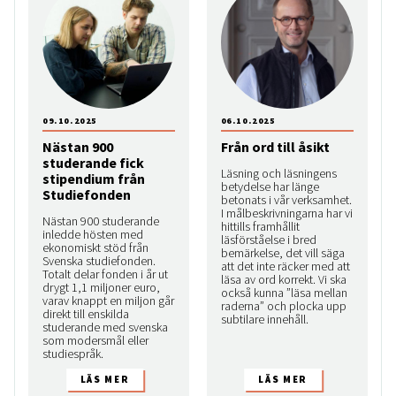
09.10.2025
06.10.2025
Nästan 900
Från ord till åsikt
studerande fick
Läsning och läsningens
stipendium från
betydelse har länge
Studiefonden
betonats i vår verksamhet.
I målbeskrivningarna har vi
Nästan 900 studerande
hittills framhållit
inledde hösten med
läsförståelse i bred
ekonomiskt stöd från
bemärkelse, det vill säga
Svenska studiefonden.
att det inte räcker med att
Totalt delar fonden i år ut
läsa av ord korrekt. Vi ska
drygt 1,1 miljoner euro,
också kunna ”läsa mellan
varav knappt en miljon går
raderna” och plocka upp
direkt till enskilda
subtilare innehåll.
studerande med svenska
som modersmål eller
studiespråk.