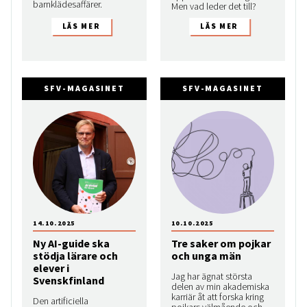
barnklädesaffärer.
Men vad leder det till?
SFV-MAGASINET
SFV-MAGASINET
14.10.2025
10.10.2025
Ny AI-guide ska
Tre saker om pojkar
stödja lärare och
och unga män
elever i
Jag har ägnat största
Svenskfinland
delen av min akademiska
karriär åt att forska kring
Den artificiella