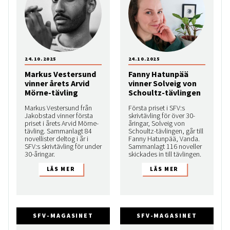
24.10.2025
24.10.2025
Markus Vestersund
Fanny Hatunpää
vinner årets Arvid
vinner Solveig von
Mörne-tävling
Schoultz-tävlingen
Markus Vestersund från
Första priset i SFV:s
Jakobstad vinner första
skrivtävling för över 30-
priset i årets Arvid Mörne-
åringar, Solveig von
tävling. Sammanlagt 84
Schoultz-tävlingen, går till
novellister deltog i år i
Fanny Hatunpää, Vanda.
SFV:s skrivtävling för under
Sammanlagt 116 noveller
30-åringar.
skickades in till tävlingen.
SFV-MAGASINET
SFV-MAGASINET