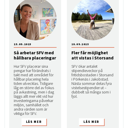
25.09.2025
18.09.2025
Så arbetar SFV med
Fler får möjlighet
hållbara placeringar
att vistas i Storsand
Hur SFV placerar sina
SFV ökar antalet
pengar har förändrats i
stipendieveckor på
takt med att området för
fritidsbostaden i Storsand
hållbar placering hela
i Pörkenäs i Jakobstad.
tiden utvecklas. Tidigare
Nästa sommar delas fyra
låg en större del av fokus
vistelsestipendier ut –
på avkastning, men i dag
dubbelt så många som i
läggs allt mer vikt vid hur
fjol.
investeringarna påverkar
miljön, samhället och
andra värden som är
viktiga för SFV.