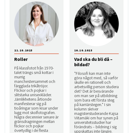
21.10.2025
16.10.2025
Roller
Vad ska du bli då –
bildad?
På klassfotot från 1970-
talet trängs små kottar i
"Filosofi kan man inte
murrig
göra något med, så varför
manchestersammet och
skulle en rationell och
färgglada trikåtröjor.
arbetsvillig person studera
Flickor och pojkar i
det? Det är besvärande
slitstarka unisexkläder.
om man ser på utbildning
Jämlikhetens årtionde
som bara ett första steg
manifesterar sig på
på karriärstegen." I sin
tioåringar som kisar under
kolumn skriver
lugg mot skolfotografen.
magisterstuderande Kajsa
Några decennier senare är
Viitamäki om hur synen på
gränsdragningen mellan
universitetsstudier har
flickor och pojkar
förändrats – bildning i sig
övertydlig i de flesta
uppskattas inte längre.