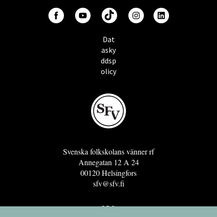
Dat
asky
ddsp
olicy
Svenska folkskolans vänner rf
Annegatan 12 A 24
00120 Helsingfors
sfv@sfv.fi
GRO