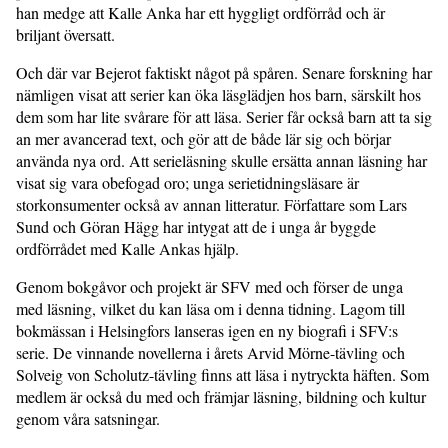
han medge att Kalle Anka har ett hyggligt ordförråd och är
briljant översatt.
Och där var Bejerot faktiskt något på spåren. Senare forskning har
nämligen visat att serier kan öka läsglädjen hos barn, särskilt hos
dem som har lite svårare för att läsa. Serier får också barn att ta sig
an mer avancerad text, och gör att de både lär sig och börjar
använda nya ord. Att serieläsning skulle ersätta annan läsning har
visat sig vara obefogad oro; unga serietidningsläsare är
storkonsumenter också av annan litteratur. Författare som Lars
Sund och Göran Hägg har intygat att de i unga år byggde
ordförrådet med Kalle Ankas hjälp.
Genom bokgåvor och projekt är SFV med och förser de unga
med läsning, vilket du kan läsa om i denna tidning. Lagom till
bokmässan i Helsingfors lanseras igen en ny biografi i SFV:s
serie. De vinnande novellerna i årets Arvid Mörne-tävling och
Solveig von Scholutz-tävling finns att läsa i nytryckta häften. Som
medlem är också du med och främjar läsning, bildning och kultur
genom våra satsningar.