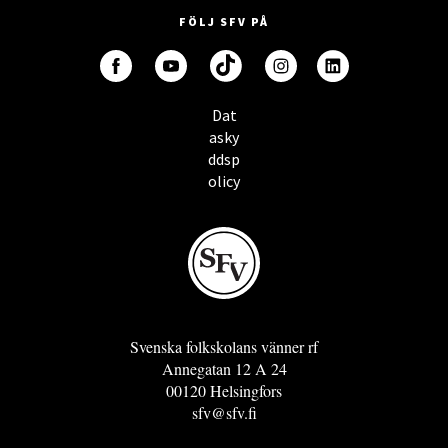
FÖLJ SFV PÅ
Dat
asky
ddsp
olicy
Svenska folkskolans vänner rf
Annegatan 12 A 24
00120 Helsingfors
sfv@sfv.fi