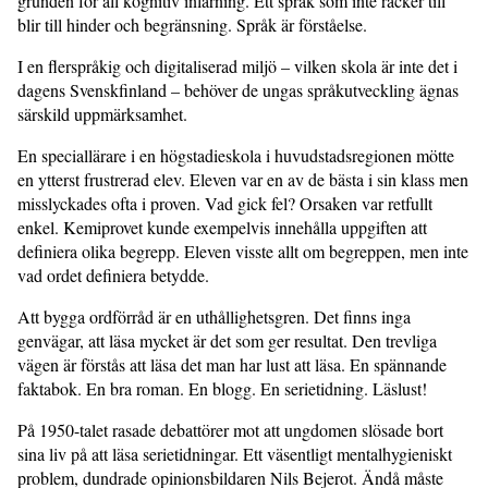
grunden för all kognitiv inlärning. Ett språk som inte räcker till
blir till hinder och begränsning. Språk är förståelse.
I en flerspråkig och digitaliserad miljö – vilken skola är inte det i
dagens Svenskfinland – behöver de ungas språkutveckling ägnas
särskild uppmärksamhet.
En speciallärare i en högstadieskola i huvudstadsregionen mötte
en ytterst frustrerad elev. Eleven var en av de bästa i sin klass men
misslyckades ofta i proven. Vad gick fel? Orsaken var retfullt
enkel. Kemiprovet kunde exempelvis innehålla uppgiften att
definiera olika begrepp. Eleven visste allt om begreppen, men inte
vad ordet definiera betydde.
Att bygga ordförråd är en uthållighetsgren. Det finns inga
genvägar, att läsa mycket är det som ger resultat. Den trevliga
vägen är förstås att läsa det man har lust att läsa. En spännande
faktabok. En bra roman. En blogg. En serietidning. Läslust!
På 1950-talet rasade debattörer mot att ungdomen slösade bort
sina liv på att läsa serietidningar. Ett väsentligt mentalhygieniskt
problem, dundrade opinionsbildaren Nils Bejerot. Ändå måste