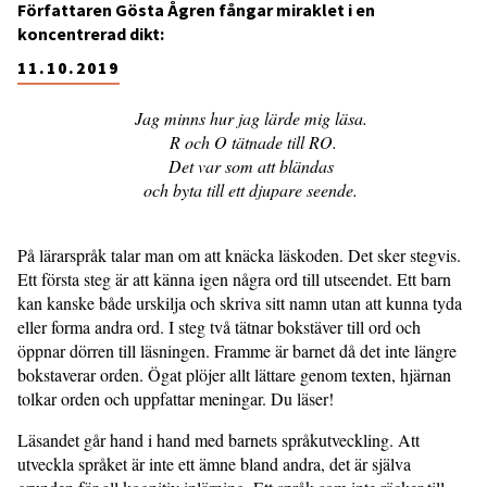
Författaren Gösta Ågren fångar miraklet i en
koncentrerad dikt:
11.10.2019
Jag minns hur jag lärde mig läsa.
R och O tätnade till RO.
Det var som att bländas
och byta till ett djupare seende.
På lärarspråk talar man om att knäcka läskoden. Det sker stegvis.
Ett första steg är att känna igen några ord till utseendet. Ett barn
kan kanske både urskilja och skriva sitt namn utan att kunna tyda
eller forma andra ord. I steg två tätnar bokstäver till ord och
öppnar dörren till läsningen. Framme är barnet då det inte längre
bokstaverar orden. Ögat plöjer allt lättare genom texten, hjärnan
tolkar orden och uppfattar meningar. Du läser!
Läsandet går hand i hand med barnets språkutveckling. Att
utveckla språket är inte ett ämne bland andra, det är själva