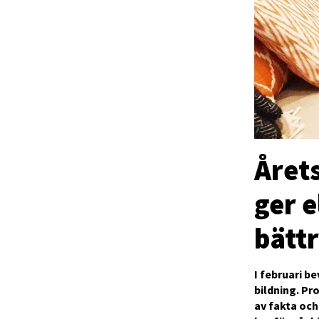
Årets
ger 
bättr
I februari be
bildning. Pr
av fakta och