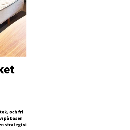
ket
tek, och fri
vi på basen
n strategi vi