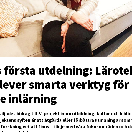
 första utdelning: Lärote
elever smarta verktyg för
e inlärning
viljades bidrag till 31 projekt inom utbildning, kultur och biblio
ojektens syften är att åtgärda eller förbättra utmaningar som 
 forskning vet att finns – i linje med våra fokusområden och de