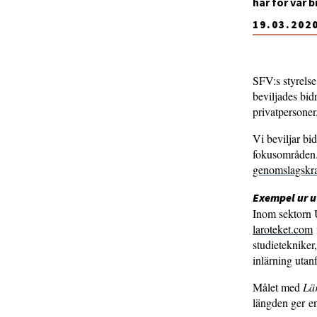
har för vår 
19.03.202
SFV:s styrelse 
beviljades bid
privatpersone
Vi beviljar bid
fokusområden
genomslagskra
Exempel ur u
Inom sektorn U
laroteket.com
studietekniker
inlärning utan
Målet med
Lä
längden ger en 