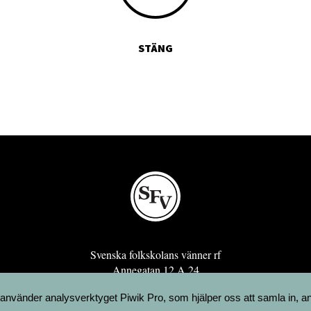
STÄNG
Svenska folkskolans vänner rf
Annegatan 12 A 24
00120 Helsingfors
 använder analysverktyget Piwik Pro, som hjälper oss att samla in, a
sfv@sfv.fi