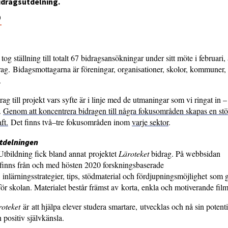
bidragsutdelning.
0
tog ställning till totalt 67 bidragsansökningar under sitt möte i februari,
rag. Bidagsmottagarna är föreningar, organisationer, skolor, kommuner,
r.
rag till projekt vars syfte är i linje med de utmaningar som vi ringat in –
.
Genom att koncentrera bidragen till några fokusområden skapas en stö
ft.
Det finns två–tre fokusområden inom
varje sektor
.
tdelningen
tbildning fick bland annat projektet
Läroteket
bidrag. På webbsidan
finns från och med hösten 2020 forskningsbaserade
, inlärningsstrategier, tips, stödmaterial och fördjupningsmöjlighet som g
för skolan. Materialet består främst av korta, enkla och motiverande film
roteket
är att hjälpa elever studera smartare, utvecklas och nå sin potent
positiv självkänsla.