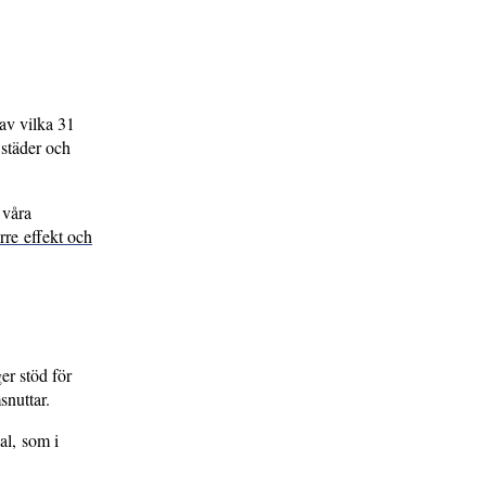
 av vilka 31
 städer och
 våra
rre effekt och
er stöd för
snuttar.
ial, som i