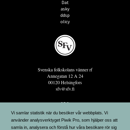
Dat
asky
ddsp
olicy
Svenska folkskolans vänner rf
Annegatan 12 A 24
00120 Helsingfors
sfv@sfv.fi
GRO
FÖRENINGSRESURSEN
Vi samlar statistik när du besöker vår webbplats. Vi
använder analysverktyget Piwik Pro, som hjälper oss att
MINNESRUNOR.FI
samla in, analysera och förstå hur våra besökare rör sig
UPPSLAGSVERKET FINLAND