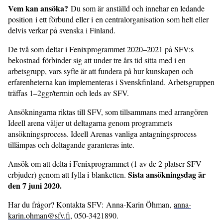
Vem kan ansöka?
Du som är anställd och innehar en ledande
position i ett förbund eller i en centralorganisation som helt eller
delvis verkar på svenska i Finland.
De två som deltar i Fenixprogrammet 2020–2021 på SFV:s
bekostnad förbinder sig att under tre års tid sitta med i en
arbetsgrupp, vars syfte är att fundera på hur kunskapen och
erfarenheterna kan implementeras i Svenskfinland. Arbetsgruppen
träffas 1–2ggr/termin och leds av SFV.
Ansökningarna riktas till SFV, som tillsammans med arrangören
Ideell arena väljer ut deltagarna genom programmets
ansökningsprocess. Ideell Arenas vanliga antagningsprocess
tillämpas och deltagande garanteras inte.
Ansök om att delta i Fenixprogrammet (1 av de 2 platser SFV
Sista ansökningsdag är
erbjuder) genom att fylla i blanketten.
den 7 juni 2020.
Har du frågor? Kontakta SFV: Anna-Karin Öhman,
anna-
karin.ohman@sfv.fi
, 050-3421890.