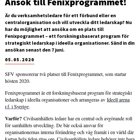
Ansök till Fenixprogrammet!
Är du verksamhetsledare för ett förbund eller en
centralorganisation och vill utveckla ditt ledarskap? Nu
har du möjlighet att ansöka om en plats till
Fenixpogrammet – ett forskningsbaserat program för
strategiskt ledarskap i ideella organisationer. Sänd in din
ansökan senast den 7 juni.
05.05.2020
SFV sponsorerar två platser till Fenixprogrammet, som startar
hösten 2020.
Fenixprogrammet är ett forskningsbaserat program för strategiskt
ledarskap i ideella organisationer och arrangeras av
Ideell arena
r.f. i Sverige
.
Varför?
Civilsamhällets ledare har en central och avgörande roll
för samhällets utveckling. De bär också ansvar för
organisationernas interna förändring och väg framåt i en värld där
kartan hela tiden ritas om. Civilsamhällets ledare behöver inte bara