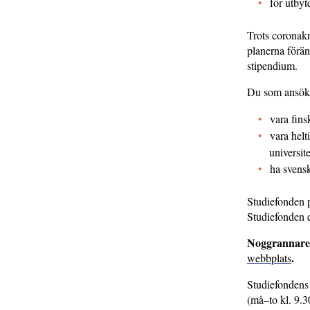
för utbyt
Trots coronak
planerna förän
stipendium.
Du som ansöke
vara fins
vara helt
universit
ha svens
Studiefonden p
Studiefonden 
Noggrannare 
.
webbplats
Studiefonden
(må–to kl. 9.3