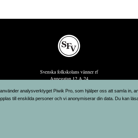
Svenska folkskolans vänner rf
Annegatan 12 A 24
00120 Helsingfors
 använder analysverktyget Piwik Pro, som hjälper oss att samla in, a
sfv@sfv.fi
pplas till enskilda personer och vi anonymiserar din data. Du kan läs