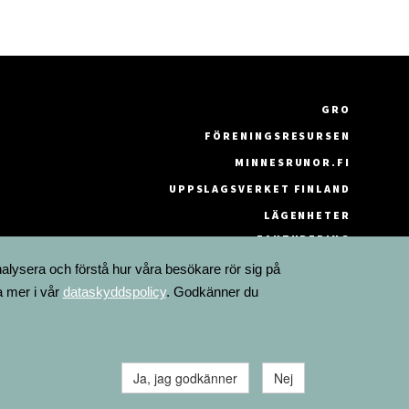
GRO
FÖRENINGSRESURSEN
MINNESRUNOR.FI
UPPSLAGSVERKET FINLAND
LÄGENHETER
FAKTURERING
nalysera och förstå hur våra besökare rör sig på
a mer i vår
dataskyddspolicy
. Godkänner du
Ja, jag godkänner
Nej