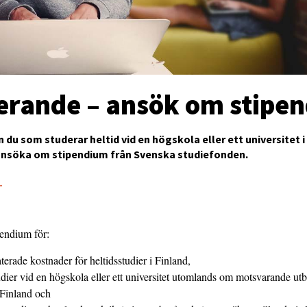
erande – ansök om stipe
n du som studerar heltid vid en högskola eller ett universitet i
nsöka om stipendium från Svenska studiefonden.
1
pendium för:
aterade kostnader för heltidsstudier i Finland,
udier vid en högskola eller ett universitet utomlands om motsvarande utb
 Finland och