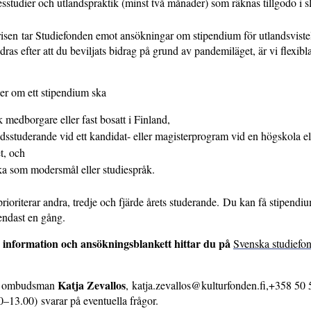
esstudier och utlandspraktik (minst två månader) som räknas tillgodo i 
risen tar Studiefonden emot ansökningar om stipendium för utlandsvist
dras efter att du beviljats bidrag på grund av pandemiläget, är vi flexibl
r om ett stipendium ska
k medborgare eller fast bosatt i Finland,
idsstuderande vid ett kandidat- eller magisterprogram vid en högskola ell
et, och
ka som modersmål eller studiespråk.
rioriterar andra, tredje och fjärde årets studerande. Du kan få stipendi
endast en gång.
information och ansökningsblankett hittar du på
Svenska studiefo
Katja Zevallos
s ombudsman
, katja.zevallos@kulturfonden.fi,+358 50
0–13.00) svarar på eventuella frågor.