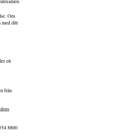
slutexamen.
else. Om
a med ditt
er ett
um från
ndens
 554 8800