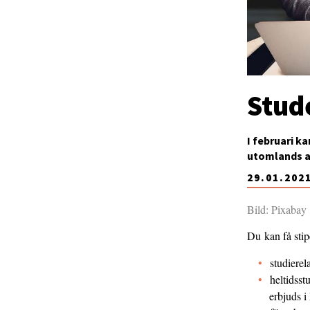
Stud
I februari ka
utomlands a
29.01.202
Bild: Pixabay
Du kan få sti
studierel
heltidsst
erbjuds i