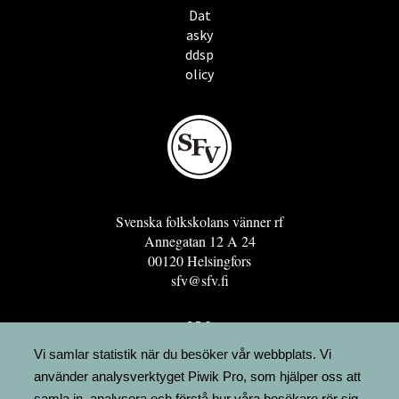
Dat
asky
ddsp
olicy
Svenska folkskolans vänner rf
Annegatan 12 A 24
00120 Helsingfors
sfv@sfv.fi
GRO
FÖRENINGSRESURSEN
Vi samlar statistik när du besöker vår webbplats. Vi
använder analysverktyget Piwik Pro, som hjälper oss att
MINNESRUNOR.FI
samla in, analysera och förstå hur våra besökare rör sig