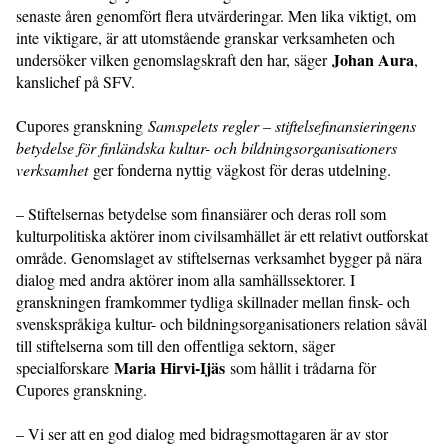
senaste åren genomfört flera utvärderingar. Men lika viktigt, om
inte viktigare, är att utomstående granskar verksamheten och
Johan Aura
undersöker vilken genomslagskraft den har, säger
,
kanslichef på SFV.
Cupores granskning
Samspelets regler – stiftelsefinansieringens
betydelse för finländska kultur- och bildningsorganisationers
verksamhet
ger fonderna nyttig vägkost för deras utdelning.
– Stiftelsernas betydelse som finansiärer och deras roll som
kulturpolitiska aktörer inom civilsamhället är ett relativt outforskat
område. Genomslaget av stiftelsernas verksamhet bygger på nära
dialog med andra aktörer inom alla samhällssektorer. I
granskningen framkommer tydliga skillnader mellan finsk- och
svenskspråkiga kultur- och bildningsorganisationers relation såväl
till stiftelserna som till den offentliga sektorn, säger
Maria Hirvi-Ijäs
specialforskare
som hållit i trådarna för
Cupores granskning.
– Vi ser att en god dialog med bidragsmottagaren är av stor