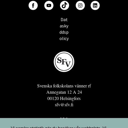
Dat
asky
ddsp
olicy
Svenska folkskolans vänner rf
Annegatan 12 A 24
00120 Helsingfors
sfv@sfv.fi
GRO
FÖRENINGSRESURSEN