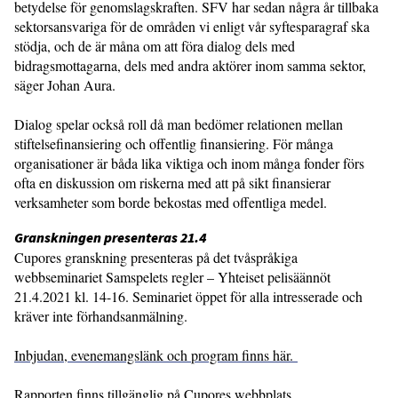
betydelse för genomslagskraften. SFV har sedan några år tillbaka
sektorsansvariga för de områden vi enligt vår syftesparagraf ska
stödja, och de är måna om att föra dialog dels med
bidragsmottagarna, dels med andra aktörer inom samma sektor,
säger Johan Aura.
Dialog spelar också roll då man bedömer relationen mellan
stiftelsefinansiering och offentlig finansiering. För många
organisationer är båda lika viktiga och inom många fonder förs
ofta en diskussion om riskerna med att på sikt finansierar
verksamheter som borde bekostas med offentliga medel.
Granskningen presenteras 21.4
Cupores granskning presenteras på det tvåspråkiga
webbseminariet Samspelets regler – Yhteiset pelisäännöt
21.4.2021 kl. 14-16. Seminariet öppet för alla intresserade och
kräver inte förhandsanmälning.
Inbjudan, evenemangslänk och program finns här.
Rapporten finns tillgänglig på Cupores webbplats.