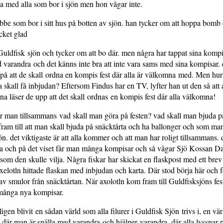
eka med alla som bor i sjön men hon vågar inte.
be som bor i sitt hus på botten av sjön. han tycker om att hoppa bom
cket glad
 Guldfisk sjön och tycker om att bo där. men några har tappat sina kompi
 varandra och det känns inte bra att inte vara sams med sina kompisar. 
å att de skall ordna en kompis fest där alla är välkomna med. Men hur
la skall få inbjudan? Eftersom Findus har en TV, lyfter han ut den så att 
na läser de upp att det skall ordnas en kompis fest där alla välkomna!
r man tillsammans vad skall man göra på festen? vad skall man bjuda p
m till att man skall bjuda på snäcktårta och ha ballonger och som ma
n. det viktigaste är att alla kommer och att man har roligt tillsammans. d
a och på det viset får man många kompisar och så vågar Sjö Kossan Da
om den skulle vilja. Några fiskar har skickat en flaskpost med ett brev i
elotln hittade flaskan med inbjudan och karta. Där stod börja här och fö
av smulor från snäcktårtan. När axolotln kom fram till Guldfisksjöns fes
å många nya kompisar.
igen blivit en sådan värld som alla filurer i Guldfisk Sjön trivs i, en värl
a där man är snälla med varandra och hjälper varandra. där alla lyssnar 