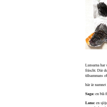
Lunsarna har s
fräscht. Där d
tillsammans o
här är namnet 
Saga:
en blå f
Lana:
en sjöj