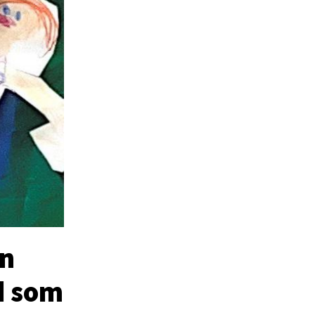
ön
ld som