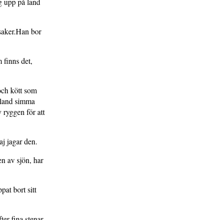
ög upp på land
ksaker.Han bor
 finns det,
och kött som
ibland simma
 ryggen för att
haj jagar den.
en av sjön, har
pat bort sitt
ter fina stenar