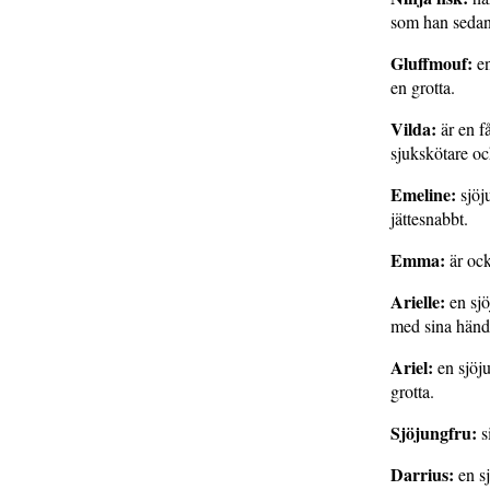
som han sedan
Gluffmouf:
en
en grotta.
Vilda:
är en f
sjukskötare oc
Emeline:
sjöj
jättesnabbt.
Emma:
är ock
Arielle:
en sjö
med sina hände
Ariel:
en sjöju
grotta.
Sjöjungfru:
s
Darrius:
en sj