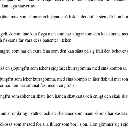
 kan laga statyer av.
 jättemask som simmar och jagar små fiskar. det doftar sten där hon bor
ågelfisk som inte kan flyga men som har vingar som den kan simma me
h fiskarna får vara dess patienter i leken.
ungfru som har en extra fena som den kan sätta på sig ifall den behöver
så en sjöjungfru som leker i sjögräset kurragömma med sina kompisar.
jungfru som leker kurragömma med sina kompisar. äter fisk till mat so
r när hon har simmat fast med i en grotta.
ngfru som söker en skatt. hon har en skattkarta och enligt den skall skat
immar omkring i vattnet och äter bananer som människorna har kastat i 
ökossa som är rädd för alla filurer som bor i sjön. Hon gömmer sig i sj