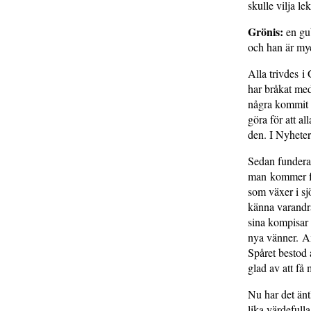
skulle vilja l
Grönis:
en gub
och han är my
Alla trivdes i
har bråkat med
några kommit p
göra för att al
den. I Nyheter
Sedan fundera
man kommer fra
som växer i sjö
känna varandr
sina kompisar s
nya vänner. Ax
Spåret bestod 
glad av att f
Nu har det äntl
lika värdefull