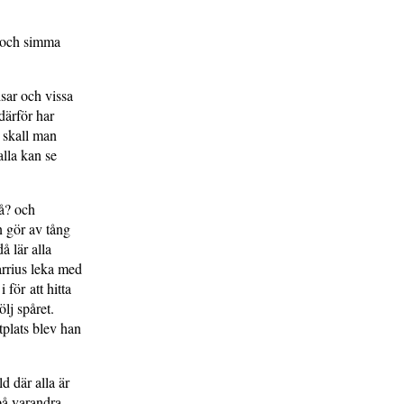
b och simma
sar och vissa
därför har
 skall man
alla kan se
å? och
n gör av tång
å lär alla
rrius leka med
 för att hitta
lj spåret.
tplats blev han
d där alla är
på varandra