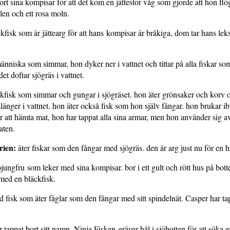
rt sina kompisar för att det kom en jättestor våg som gjorde att hon fl
len och ett rosa moln.
kfisk som är jättearg för att hans kompisar är bråkiga, dom tar hans le
änniska som simmar, hon dyker ner i vattnet och tittar på alla fiskar som
det doftar sjögräs i vattnet.
kfisk som simmar och gungar i sjögräset. hon äter grönsaker och korv 
änger i vattnet. hon äter också fisk som hon själv fångar. hon brukar 
r att hämta mat, hon har tappat alla sina armar, men hon använder sig av
aten.
rien:
äter fiskar som den fångar med sjögräs. den är arg just nu för en 
jungfru som leker med sina kompisar. bor i ett gult och rött hus på bott
med en bläckfisk.
 fisk som äter fåglar som den fångar med sitt spindelnät. Casper har tap
 tappat bort sitt namn. Ninja Fisken gräver hål i sjöbotten för att söka ef