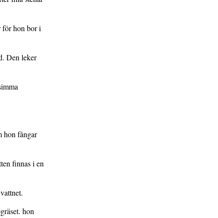
 för hon bor i
d. Den leker
 simma
m hon fångar
ten finnas i en
vattnet.
ögräset. hon