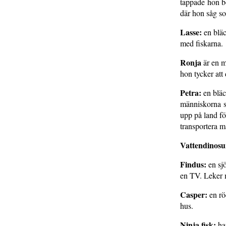
tappade hon bo
där hon såg so
Lasse:
en bläc
med fiskarna.
Ronja
är en m
hon tycker att 
Petra:
en bläc
människorna sl
upp på land fö
transportera m
Vattendinosu
Findus:
en sjö
en TV. Leker 
Casper:
en röd
hus.
Ninja fisk:
har