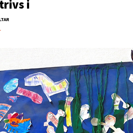
rivs i
LTAR
1