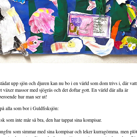
tädat upp sjön och djuren kan nu bo i en värld som dom trivs i, där vatt
et växer massor med sjögräs och det doftar gott. En värld där alla är
beroende hur man ser ut!
på alla som bor i Guldfisksjön:
isk som inte mår så bra, den har tappat sina kompisar.
ungfru som simmar med sina kompisar och leker kurragömma. men plöt