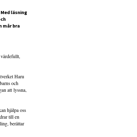
 Med läsning
och
n mår bra
värdefullt,
ätverket Haru
 barns och
an att lyssna,
kan hjälpa oss
rar till en
ing, berättar