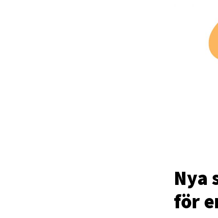
Nya 
för e