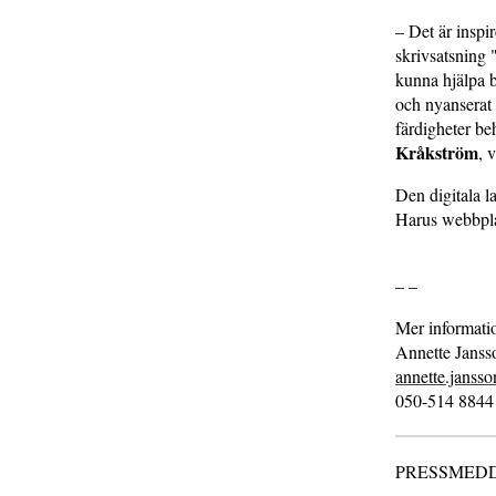
– Det är insp
skrivsatsning
kunna hjälpa b
och nyanserat 
färdigheter be
Kråkström
, 
Den digitala l
Harus webbpla
– –
Mer informati
Annette Jansso
annette.jansso
050-514 8844
PRESSMEDDELA