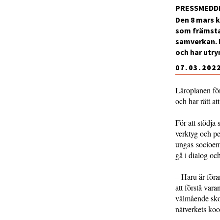
PRESSMEDD
Den 8 mars k
som främsta 
samverkan. M
och har utry
07.03.202
Läroplanen för
och har rätt a
För att stödja
verktyg och pe
ungas socioemo
gå i dialog oc
– Haru är föra
att förstå vara
välmående skol
nätverkets ko