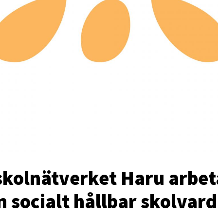
skolnätverket Haru arbet
n socialt hållbar skolvar