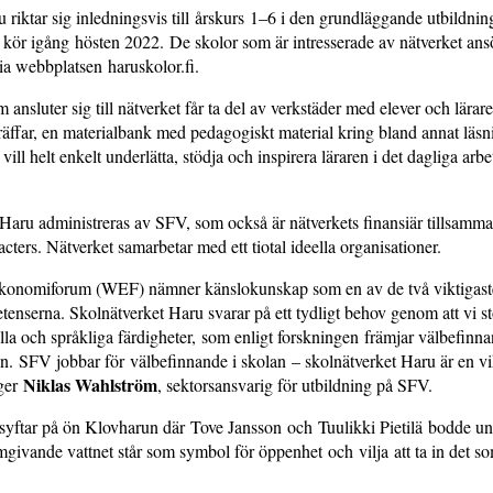
 riktar sig inledningsvis till årskurs 1–6 i den grundläggande utbildnin
kör igång hösten 2022. De skolor som är intresserade av nätverket ans
 webbplatsen haruskolor.fi.
ansluter sig till nätverket får ta del av verkstäder med elever och lärare
äffar, en materialbank med pedagogiskt material kring bland annat läs
vill helt enkelt underlätta, stödja och inspirera läraren i det dagliga arbe
Haru administreras av SFV, som också är nätverkets finansiär tillsamm
ers. Nätverket samarbetar med ett tiotal ideella organisationer.
onomiforum (WEF) nämner känslokunskap som en av de två viktigast
enserna. Skolnätverket Haru svarar på ett tydligt behov genom att vi st
la och språkliga färdigheter, som enligt forskningen främjar välbefinn
n. SFV jobbar för välbefinnande i skolan – skolnätverket Haru är en vi
Niklas Wahlström
äger
, sektorsansvarig för utbildning på SFV.
yftar på ön Klovharun där Tove Jansson och Tuulikki Pietilä bodde un
ivande vattnet står som symbol för öppenhet och vilja att ta in det so