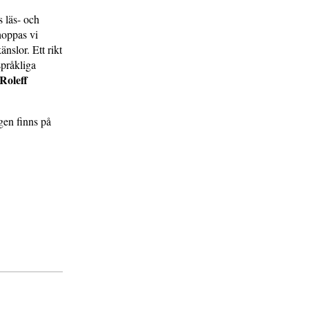
 läs- och
hoppas vi
nslor. Ett rikt
språkliga
Roleff
ngen finns på