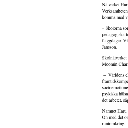
Nätverket Haru
Verksamheten 
komma med via
– Skolorna som 
pedagogiska tr
flaggdagar. Vi 
Jansson.
Skolnätverket 
Moomin Charact
– Världens ek
framtidskompet
socioemotionel
psykiska hälsa
det arbetet, s
Namnet Haru s
Ön med det omg
runtomkring.