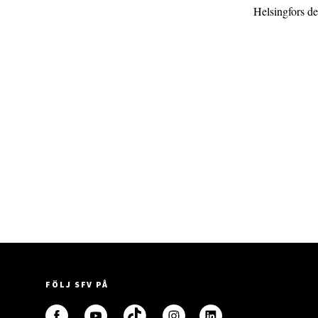
Helsingfors d
FÖLJ SFV PÅ