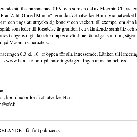
irerande att tillsammans med SFV, och som en del av Moomin Characters
 "Från A till Ö med Mumin", grunda skolnätverket Haru. Via nätverket 
arn och unga att uttrycka sig koncist och vackert, till exempel om sina kä
språk som leder till förståelse är grunden i ett välmående samhälle och 
hövs i dagens digitala och komplexa värld mer än någonsin förut, säger
vd på Moomin Characters.
anseringen 8.3 kl. 18 är öppen för alla intresserade. Länken till lanseri
ts www.haruskolor.fi på lanseringsdagen. Ingen anmälan behövs.
on:
n, koordinator för skolnätverket Haru
n@sfv.fi
NDE - får fritt publiceras