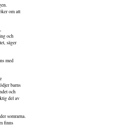
gen.
öker om att
,
ning och
tet, säger
ans med
e
ödjer barns
andet och
ktig del av
der somrarna.
m finns