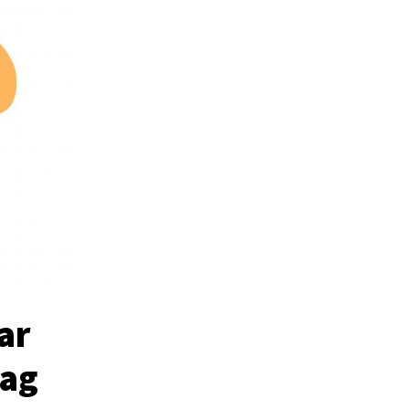
ar
dag