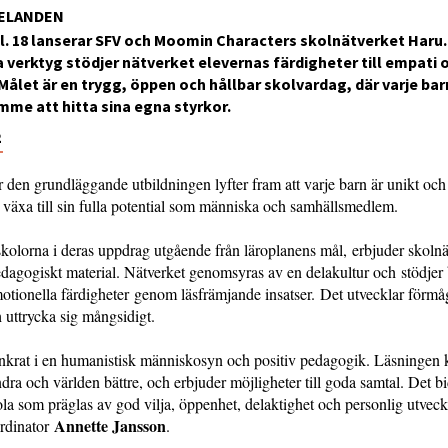
ELANDEN
l. 18 lanserar SFV och Moomin Characters skolnätverket Haru.
verktyg stödjer nätverket elevernas färdigheter till empati 
ålet är en trygg, öppen och hållbar skolvardag, där varje bar
mme att hitta sina egna styrkor.
2
 den grundläggande utbildningen lyfter fram att varje barn är unikt och 
tt växa till sin fulla potential som människa och samhällsmedlem.
 skolorna i deras uppdrag utgående från läroplanens mål, erbjuder skoln
dagogiskt material. Nätverket genomsyras av en delakultur och stödjer
tionella färdigheter genom läsfrämjande insatser. Det utvecklar förmåg
h uttrycka sig mångsidigt.
nkrat i en humanistisk människosyn och positiv pedagogik. Läsningen 
ndra och världen bättre, och erbjuder möjligheter till goda samtal. Det bid
a som präglas av god vilja, öppenhet, delaktighet och personlig utveckl
Annette Jansson
ordinator
.