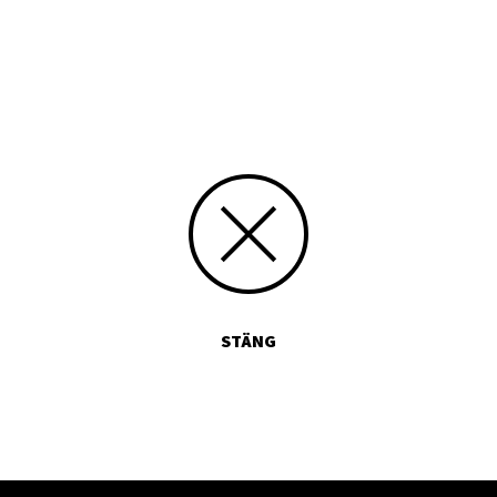
på Beijarholm
r
Biskops Arnö här
STÄNG