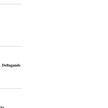
Deltagande
.
rta
.