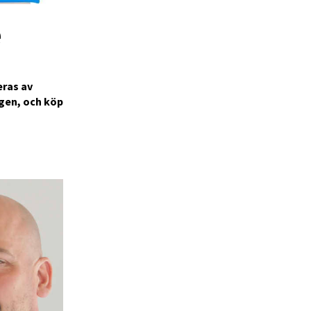
e
eras av
gen, och köp