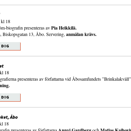
kl 18
Pia Heikkilä.
m-biografin presenteras av
anmälan krävs.
 Biskopsgatan 13, Åbo. Servering,
 DIG
et
kl 18
rafierna presenteras av författarna vid Åbosamfundets ”Brinkalakväll”
ning.
 DIG
eket, Åbo
kl 18
Annvi Gardberg
Matias Kaihovi
rafin presenteras av författarna
och