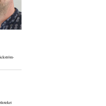
ckström-
blioteket