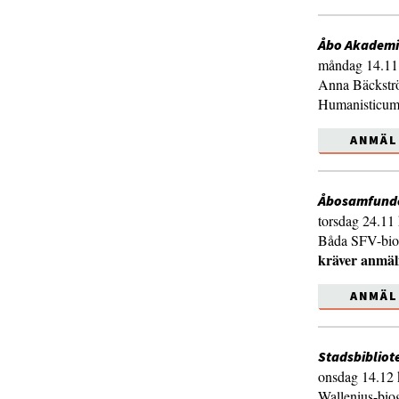
Åbo Akademi
måndag 14.11 
Anna Bäckströ
Humanisticum,
ANMÄL
Åbosamfund
torsdag 24.11 
Båda SFV-biog
kräver anmäl
ANMÄL
Stadsbibliot
onsdag 14.12 
Wallenius-biog