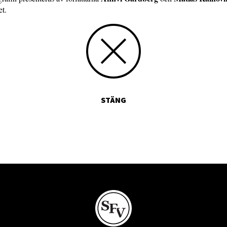
et.
STÄNG