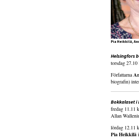
Pia Heikkilä, A
Helsingfors
torsdag 27.10 
An
Författarna
biografin) int
Bokkalaset i
fredag 11.11 k
Allan Walleniu
lördag 12.11 k
Pia Heikkilä