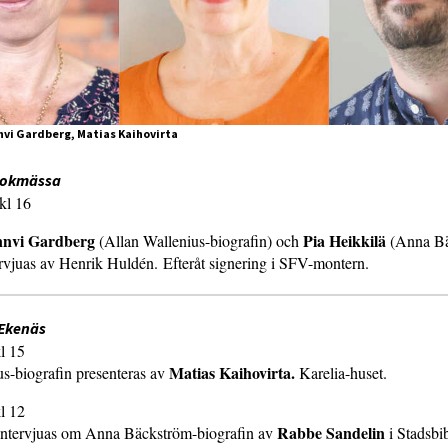
nnvi Gardberg, Matias Kaihovirta
 bokmässa
kl 16
nvi Gardberg
Pia Heikkilä
(Allan Wallenius-biografin) och
(Anna Bä
ervjuas av Henrik Huldén. Efteråt signering i SFV-montern.
 Ekenäs
l 15
Matias Kaihovirta.
s-biografin presenteras av
Karelia-huset.
l 12
Rabbe Sandelin
intervjuas om Anna Bäckström-biografin av
i Stadsbi