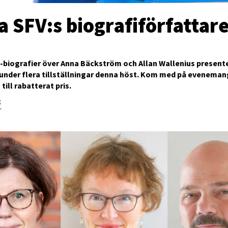
a SFV:s biografiförfattar
-biografier över Anna Bäckström och Allan Wallenius present
 under flera tillställningar denna höst. Kom med på eveneman
till rabatterat pris.
2