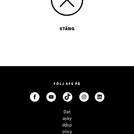
STÄNG
FÖLJ SFV PÅ
Dat
asky
ddsp
olicy