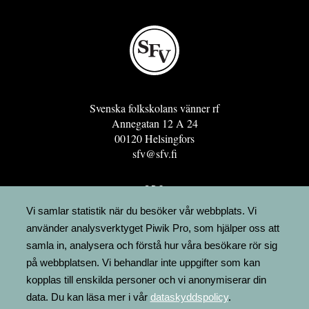
Svenska folkskolans vänner rf
Annegatan 12 A 24
00120 Helsingfors
sfv@sfv.fi
GRO
FÖRENINGSRESURSEN
Vi samlar statistik när du besöker vår webbplats. Vi
använder analysverktyget Piwik Pro, som hjälper oss att
MINNESRUNOR.FI
samla in, analysera och förstå hur våra besökare rör sig
UPPSLAGSVERKET FINLAND
på webbplatsen. Vi behandlar inte uppgifter som kan
LÄGENHETER
kopplas till enskilda personer och vi anonymiserar din
FAKTURERING
data. Du kan läsa mer i vår
dataskyddspolicy
.