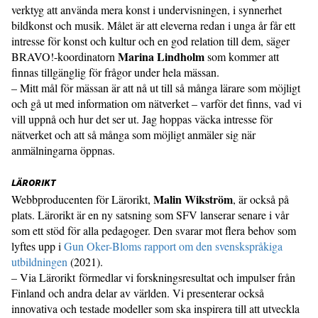
verktyg att använda mera konst i undervisningen, i synnerhet
bildkonst och musik. Målet är att eleverna redan i unga år får ett
intresse för konst och kultur och en god relation till dem, säger
Marina Lindholm
BRAVO!-koordinatorn
som kommer att
finnas tillgänglig för frågor under hela mässan.
– Mitt mål för mässan är att nå ut till så många lärare som möjligt
och gå ut med information om nätverket – varför det finns, vad vi
vill uppnå och hur det ser ut. Jag hoppas väcka intresse för
nätverket och att så många som möjligt anmäler sig när
anmälningarna öppnas.
LÄRORIKT
Malin Wikström
Webbproducenten för Lärorikt,
, är också på
plats. Lärorikt är en ny satsning som SFV lanserar senare i vår
som ett stöd för alla pedagoger. Den svarar mot flera behov som
lyftes upp i
Gun Oker-Bloms rapport om den svenskspråkiga
utbildningen
(2021).
– Via Lärorikt förmedlar vi forskningsresultat och impulser från
Finland och andra delar av världen. Vi presenterar också
innovativa och testade modeller som ska inspirera till att utveckla