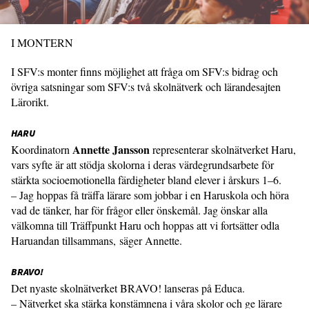
I MONTERN
I SFV:s monter finns möjlighet att fråga om SFV:s bidrag och
övriga satsningar som SFV:s två skolnätverk och lärandesajten
Lärorikt.
HARU
Annette Jansson
Koordinatorn
representerar skolnätverket Haru,
vars syfte är att stödja skolorna i deras värdegrundsarbete för
stärkta socioemotionella färdigheter bland elever i årskurs 1–6.
– Jag hoppas få träffa lärare som jobbar i en Haruskola och höra
vad de tänker, har för frågor eller önskemål. Jag önskar alla
välkomna till Träffpunkt Haru och hoppas att vi fortsätter odla
Haruandan tillsammans, säger Annette.
BRAVO!
Det nyaste skolnätverket BRAVO! lanseras på Educa.
– Nätverket ska stärka konstämnena i våra skolor och ge lärare