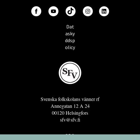
Dat
asky
ddsp
olicy
Svenska folkskolans vänner rf
Annegatan 12 A 24
00120 Helsingfors
sfv@sfv.fi
GRO