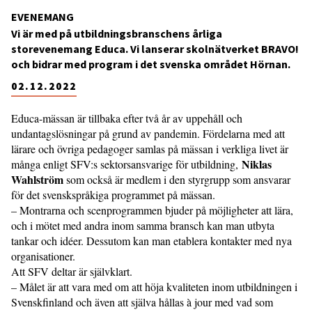
EVENEMANG
Vi är med på utbildningsbranschens årliga
storevenemang Educa. Vi lanserar skolnätverket BRAVO!
och bidrar med program i det svenska området Hörnan.
02.12.2022
Educa-mässan är tillbaka efter två år av uppehåll och
undantagslösningar på grund av pandemin. Fördelarna med att
lärare och övriga pedagoger samlas på mässan i verkliga livet är
Niklas
många enligt SFV:s sektorsansvarige för utbildning,
Wahlström
som också är medlem i den styrgrupp som ansvarar
för det svenskspråkiga programmet på mässan.
– Montrarna och scenprogrammen bjuder på möjligheter att lära,
och i mötet med andra inom samma bransch kan man utbyta
tankar och idéer. Dessutom kan man etablera kontakter med nya
organisationer.
Att SFV deltar är självklart.
– Målet är att vara med om att höja kvaliteten inom utbildningen i
Svenskfinland och även att själva hållas à jour med vad som