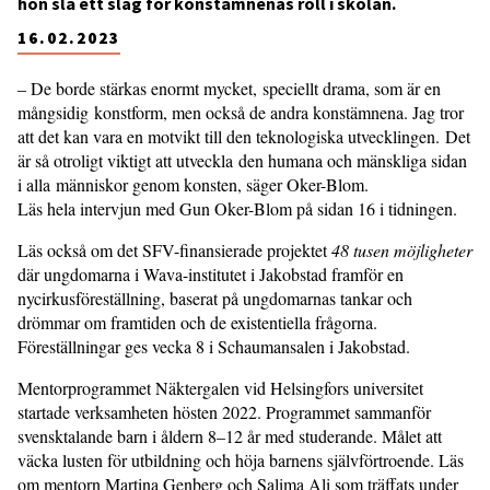
hon slå ett slag för konstämnenas roll i skolan.
16.02.2023
– De borde stärkas enormt mycket, speciellt drama, som är en
mångsidig konstform, men också de andra konstämnena. Jag tror
att det kan vara en motvikt till den teknologiska utvecklingen. Det
är så otroligt viktigt att utveckla den humana och mänskliga sidan
i alla människor genom konsten, säger Oker-Blom.
Läs hela intervjun med Gun Oker-Blom på sidan 16 i tidningen.
Läs också om det SFV-finansierade projektet
48 tusen möjligheter
där ungdomarna i Wava-institutet i Jakobstad framför en
nycirkusföreställning, baserat på ungdomarnas tankar och
drömmar om framtiden och de existentiella frågorna.
Föreställningar ges vecka 8 i Schaumansalen i Jakobstad.
Mentorprogrammet Näktergalen vid Helsingfors universitet
startade verksamheten hösten 2022. Programmet sammanför
svensktalande barn i åldern 8–12 år med studerande. Målet att
väcka lusten för utbildning och höja barnens självförtroende. Läs
om mentorn Martina Genberg och Salima Ali som träffats under