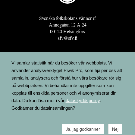
Svenska folkskolans vänner rf
Annegatan 12 A 24
00120 Helsingfors
sfv@sfv.fi
GRO
FÖRENINGSRESURSEN
Vi samlar statistik när du besöker vår webbplats. Vi
använder analysverktyget Piwik Pro, som hjälper oss att
MINNESRUNOR.FI
samla in, analysera och förstå hur våra besökare rör sig
UPPSLAGSVERKET FINLAND
på webbplatsen. Vi behandlar inte uppgifter som kan
LÄGENHETER
kopplas till enskilda personer och vi anonymiserar din
FAKTURERING
data. Du kan läsa mer i vår
dataskyddspolicy
.
Godkänner du datainsamlingen?
Ja, jag godkänner
Nej