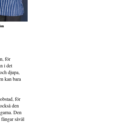
röm
n, för
n i det
 och djupa,
en kan bara
obstad, för
 också den
vägarna. Den
 fångar såväl