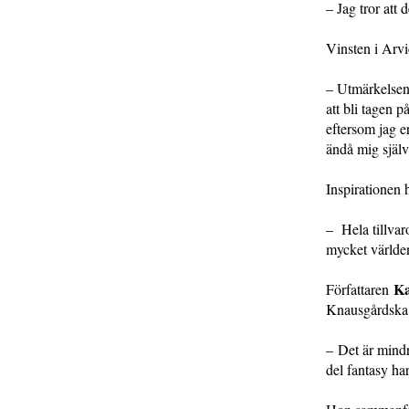
– Jag tror att 
Vinsten i Arvi
– Utmärkelsen 
att bli tagen p
eftersom jag e
ändå mig själv.
Inspirationen 
– Hela tillvar
mycket världen
Ka
Författaren
Knausgårdska 
– Det är mindre
del fantasy ha