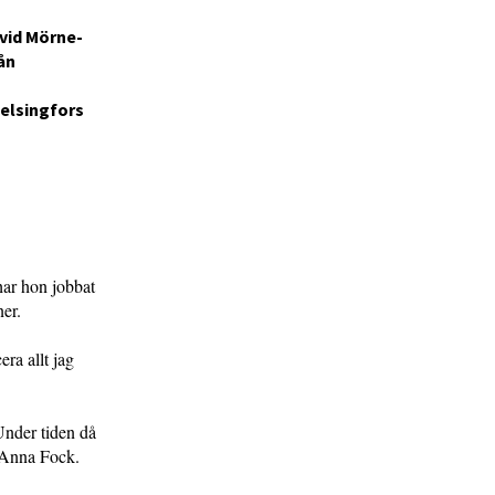
rvid Mörne-
ån
elsingfors
har hon jobbat
er.
era allt jag
 Under tiden då
h Anna Fock.