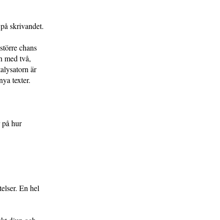
på skrivandet.
större chans
ch med två,
alysatorn är
nya texter.
r på hur
telser. En hel