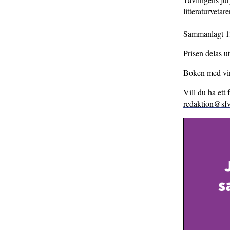
litteraturvetar
Sammanlagt 13
Prisen delas u
Boken med vi
Vill du ha ett
redaktion@sfv