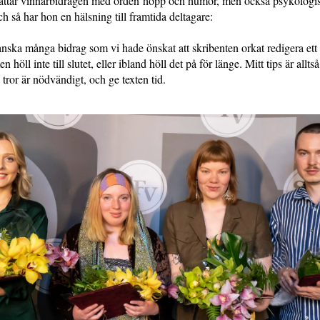
tar vinnarbidragen med orden hopp och humor, men också psykologis
h så har hon en hälsning till framtida deltagare:
nska många bidrag som vi hade önskat att skribenten orkat redigera ett v
 höll inte till slutet, eller ibland höll det på för länge. Mitt tips är alltså
 tror är nödvändigt, och ge texten tid.