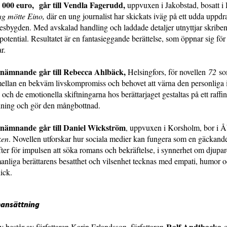
2 000 euro, går till Vendla Fagerudd,
uppvuxen i Jakobstad, bosatt i 
ag mötte Eino,
där en ung journalist har skickats iväg på ett udda uppdra
esbygden. Med avskalad handling och laddade detaljer utnyttjar skriben
potential. Resultatet är en fantasieggande berättelse, som öppnar sig f
gar.
nämnande går till Rebecca Ahlbäck,
Helsingfors, för novellen
72
so
llan en bekväm livskompromiss och behovet att värna den personliga in
ch de emotionella skiftningarna hos berättarjaget gestaltas på ett raffin
ddning och gör den mångbottnad.
nämnande går till Daniel Wickström
, uppvuxen i Korsholm, bor i Å
ken
. Novellen utforskar hur sociala medier kan fungera som en gäckande
ter för impulsen att söka romans och bekräftelse, i synnerhet om djupare
anliga berättarens besatthet och vilsenhet tecknas med empati, humor 
ick.
ansättning
Ralf Andtbacka
y består av författaren Karin Erlandsson, författaren
o