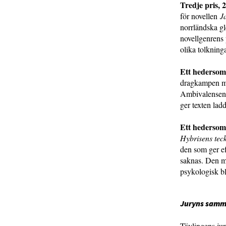
Tredje pris, 
för novellen
J
norrländska gl
novellgenrens 
olika tolknin
Ett hedersom
dragkampen me
Ambivalensen o
ger texten la
Ett hedersom
Hybrisens tec
den som ger ef
saknas. Den m
psykologisk bl
Juryns samm
Tävlingens jur