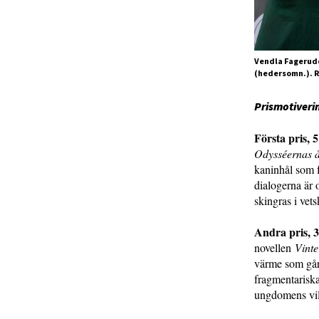
Vendla Fagerudd 
(hedersomn.). R
Prismotiveri
Första pris, 
Odysséernas 
kaninhål som f
dialogerna är
skingras i vet
Andra pris, 3
novellen
Vinte
värme som går 
fragmentariska
ungdomens vil