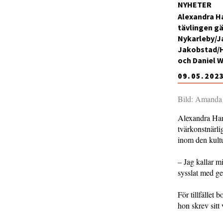
NYHETER
Alexandra Ha
tävlingen gä
Nykarleby/Ja
Jakobstad/H
och Daniel 
09.05.202
Bild: Amanda
Alexandra Hara
tvärkonstnärli
inom den kultu
– Jag kallar mi
sysslat med g
För tillfället
hon skrev sitt