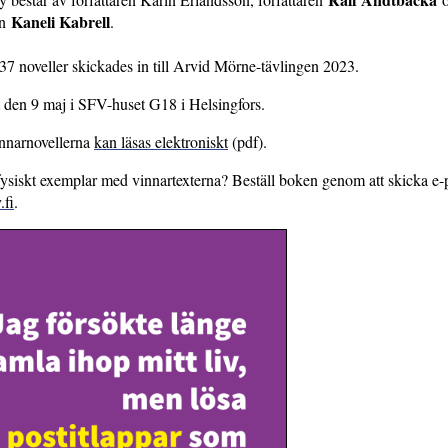
Kaneli Kabrell
en
.
7 noveller skickades in till Arvid Mörne-tävlingen 2023.
t den 9 maj i SFV-huset G18 i Helsingfors.
nnarnovellerna
kan läsas elektroniskt
(pdf).
 fysiskt exemplar med vinnartexterna? Beställ boken genom att skicka e-po
.fi
.