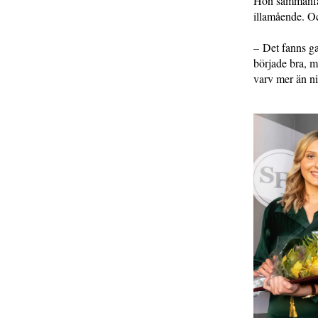
Hon sammanfat
illamående. Oc
– Det fanns ga
började bra, men
varv mer än ni