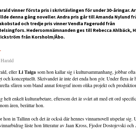
rald vinner första pris i skrivtävlingen för under 30-åringar. A
llde denna gång noveller. Andra pris går till Amanda Nylund fr
kobstad och tredje pris vinner Vendla Fagerudd från
elsingfors. Hedersomnämnanden ges till Rebecca Ahlbäck, H
Wickström från Korsholm/Åbo.
3
 Harald
Li Taiga
ld, eller
som hon kallar sig i kultursammanhang, jobbar ofta
gt och konceptuellt. Skrivandet är inte det enda hon gör. Under flera år 
rella sfären som bland annat fotograf inom olika projekt och produktion
g helt enkelt kulturarbetare, eftersom det är svårt att med ett ord specific
enom åren, berättar hon.
 bor hon in Tallinn och det är också där hennes vinnarnovell utspelar sig.
 vinnarbidrag läste hon litteratur av Jaan Kross, Fjodor Dostojevski oc