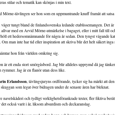
deras stilar och tematik kan skönjas i min text.
d Mörne-tävlingen ser hon som en uppmuntrande knuff framåt att satsa 
väger tungt bland de finlandssvenska ledande etablissemangen. Det är 
å allvar med en Arvid Mörne-utmärkelse i bagaget, eller i mitt fall till o
rhöll ett hedersomnämnande för några år sedan. Den tyngst vägande kat
 Om man inte har tid eller inspiration att skriva blir det helt säkert inga 
hämtar hon från världen omkring sig.
on är ett enda stort smörgåsbord. Jag blir alldeles upprymd då jag tänke
 rymmer. Jag är en flanör utan dess like.
rin Erlandsson
, tävlingsjuryns ordförande, tycker sig ha märkt att den
skuggan som legat över bidragen under de senaste åren har bleknat.
 navelskåderi och tydligt verklighetsförankrade texter, fler fiktiva berät
r det också varit i år, liksom absurdism och deckaranslag.