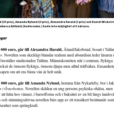
(III pris), Amanda Nylund (II pris), Alexandra Harald (I pris) och Daniel Wickst
ebecca Ahlbäck (hedersomn.) hade inte möjlighet att närvara.
ngar
5 000 euro, går till Alexandra Harald,
Åland/Jakobstad, bosatt i Tallin
år
. Novellen som skickligt blandar realism med absurdism leder läsaren i
öreställer studiestaden Tallinn. Människomöten står i centrum, flyktiga
 också de ömsom flyktiga, ömsom djupa men alltid träffsäkra. Ensamhet
skapen om att ens bästa vän är helt unik.
 000 euro, går till Amanda Nylund,
hemma från Nykarleby, bor i Jak
r i Österbotten
. Novellen skildrar en ung persons psykiska ohälsa, men
att hitta hos vänner, i barsofforna och i baksätet av en bil längs lands
 och stämningsdrivna novellen bärs upp av ett tonsäkert berättande som
senhet som sprängkraft.