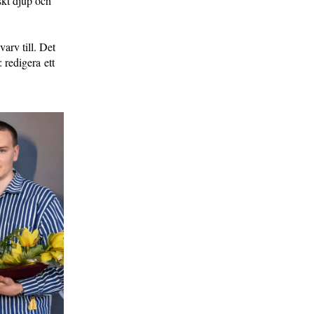
kt djup och
arv till. Det
: redigera ett