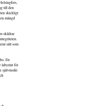
Helsingfors,
g till den
ten skickligt
ör en mängd
m skildrar
tegriteten.
erat sätt som
bo, för
 labyrint för
 självinsikt
och
ch