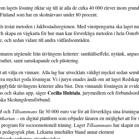
 lagets lösning riktar sig till är alla de cirka 40 000 elever inom gru
i Finland som har en skolnärvaro under 80 procent.
ills testat metoden i Jakbostadsregionen. Med vinstpengarna ska laget nu
ch skapa en vägkarta för hur man kan förverkliga metoden i hela Österb
, och sedan vidare till andra välfärdsområden.
nnaren utgående från tävlingens kriterier: samhällseffekt, nytänk, anp
arhet, samt samskapande och pilotering.
t att välja en vinnare. Alla lag har utvecklats väldigt mycket sedan semi
ra mycket goda lösningar. Vi i juryn enades ändå om att laget Redskap
pfyllde tävlingens kriterier allra bäst. Den vinnande lösningen är evid
Cecilia Huhtala
as och skalas upp, säger
, jurymedlem och förbundsord
nska Skolungdomsförbund.
M
och
Tillsammans
får 30 000 euro var för att förverkliga sina lösninga
ttkartan
– en digital plattform som erbjuder läraren en möjlighet att för 
 program för socioemotionell träning. Laget
Tillsammans
har skapat en
en pedagogisk plan. Lekarna innehåller bland annat element
leverksamhetens utomhuslekar.