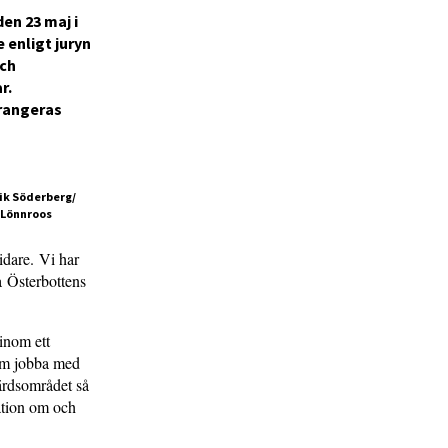
en 23 maj i
 enligt juryn
och
r.
rrangeras
rik Söderberg/
a Lönnroos
vidare. Vi har
a Österbottens
inom ett
eam jobba med
ärdsområdet så
mation om och