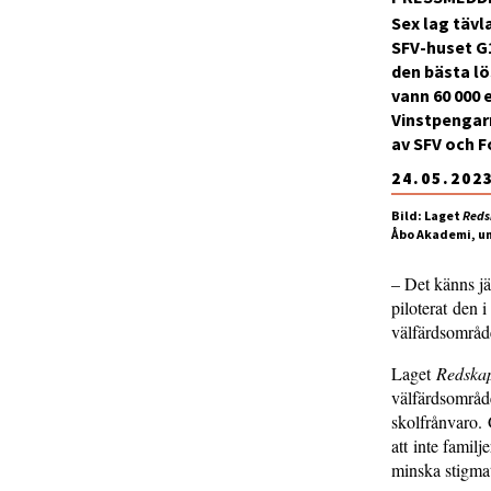
Sex lag tävl
SFV-huset G1
den bästa l
vann 60 000 
Vinstpengarn
av SFV och 
24.05.202
Bild: Laget
Reds
Åbo Akademi, un
– Det känns jät
piloterat den 
välfärdsområd
Laget
Redskap
välfärdsområde
skolfrånvaro.
att inte famil
minska stigmat