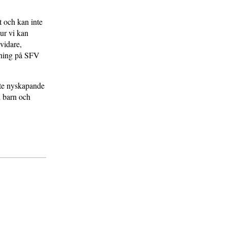
t och kan inte
ur vi kan
vidare,
ldning på SFV
ste nyskapande
d barn och