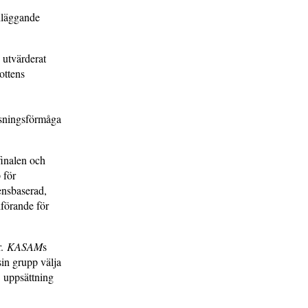
ndläggande
 utvärderat
ottens
assningsförmåga
finalen och
 för
ensbaserad,
förande för
r.
KASAM
s
sin grupp välja
 uppsättning