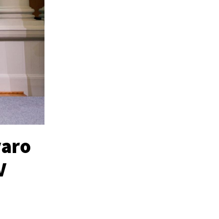
varo
V