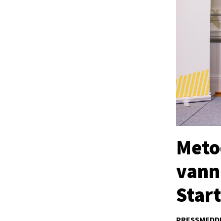
Meto
vann
Star
PRESSMEDD