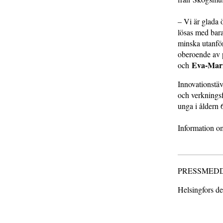
– Vi är glada 
lösas med bar
minska utanför
oberoende av p
Eva-Mari
och
Innovationstäv
och verkningsf
unga i åldern 
Information om 
PRESSMEDDELA
Helsingfors d