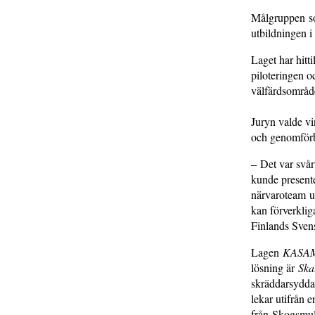
Målgruppen som
utbildningen 
Laget har hitt
piloteringen o
välfärdsområde
Juryn valde vi
och genomförb
– Det var svår
kunde presente
närvaroteam up
kan förverklig
Finlands Sve
Lagen
KASA
lösning är
Ska
skräddarsydda
lekar utifrån 
från Skogsmul