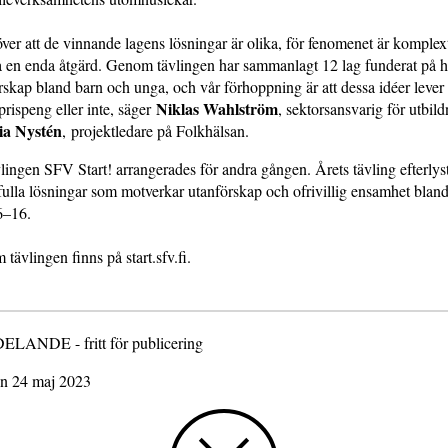
över att de vinnande lagens lösningar är olika, för fenomenet är komplex
a en enda åtgärd. Genom tävlingen har sammanlagt 12 lag funderat på h
skap bland barn och unga, och vår förhoppning är att dessa idéer lever 
Niklas Wahlström
rispeng eller inte, säger
, sektorsansvarig för utbi
a Nystén
, projektledare på Folkhälsan.
lingen SFV Start! arrangerades för andra gången. Årets tävling efterly
ulla lösningar som motverkar utanförskap och ofrivillig ensamhet blan
6–16.
tävlingen finns på start.sfv.fi.
NDE - fritt för publicering
en 24 maj 2023