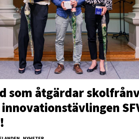
d som åtgärdar skolfrån
 innovationstävlingen SF
t!
ELANDEN
NYHETER