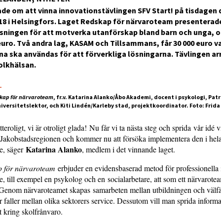
ade om att vinna innovationstävlingen SFV Start! på tisdagen d
8 i Helsingfors. Laget Redskap för närvaroteam presenterade
ösningen för att motverka utanförskap bland barn och unga, 
euro. Två andra lag, KASAM och Tillsammans, får 30 000 euro va
a ska användas för att förverkliga lösningarna. Tävlingen a
Folkhälsan.
3
kap för närvaroteam
, fr.v. Katarina Alanko/Åbo Akademi, docent i psykologi, Pat
iversitetslektor, och Kiti Lindén/Karleby stad, projektkoordinator. Foto: Frid
teroligt, vi är otroligt glada! Nu får vi ta nästa steg och sprida vår idé 
i Jakobstadsregionen och kommer nu att försöka implementera den i hel
Katarina Alanko
e, säger
, medlem i det vinnande laget.
 för närvaroteam
erbjuder en evidensbaserad metod för professionella 
, till exempel en psykolog och en socialarbetare, att som ett närvarot
 Genom närvaroteamet skapas samarbeten mellan utbildningen och välf
jer faller mellan olika sektorers service. Dessutom vill man sprida infor
 kring skolfrånvaro.