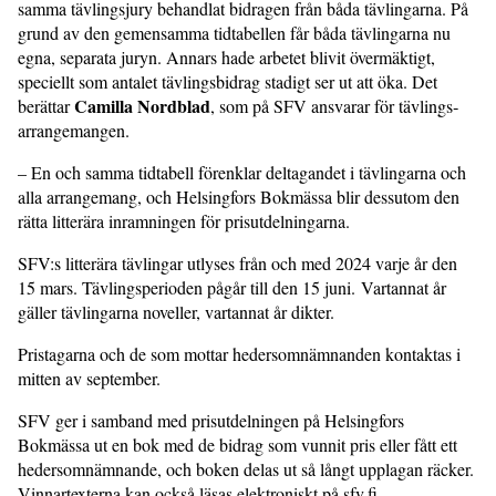
samma tävlingsjury behandlat bidragen från båda tävlingarna. På
grund av den gemensamma tidtabellen får båda tävlingarna nu
egna, separata juryn. Annars hade arbetet blivit övermäktigt,
speciellt som antalet tävlingsbidrag stadigt ser ut att öka. Det
Camilla Nordblad
berättar
, som på SFV ansvarar för tävlings­
arrangemangen.
– En och samma tidtabell förenklar deltagandet i tävlingarna och
alla arrangemang, och Helsingfors Bokmässa blir dessutom den
rätta litterära inramningen för pris­utdelningarna.
SFV:s litterära tävlingar utlyses från och med 2024 varje år den
15 mars. Tävlingsperioden pågår till den 15 juni. Vartannat år
gäller tävlingarna noveller, vartannat år dikter.
Pristagarna och de som mottar hedersomnämnanden kontaktas i
mitten av september.
SFV ger i sam­band med prisutdelningen på Helsingfors
Bokmässa ut en bok med de bidrag som vunnit pris eller fått ett
heders­omnämnande, och boken delas ut så långt upplagan räcker.
Vinnartexterna kan också läsas elektroniskt på sfv.fi.