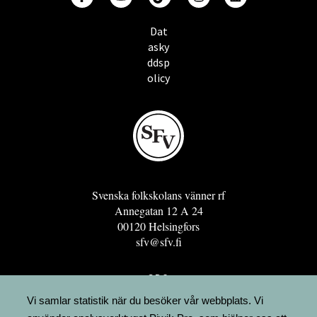
Dat
asky
ddsp
olicy
Svenska folkskolans vänner rf
Annegatan 12 A 24
00120 Helsingfors
sfv@sfv.fi
GRO
FÖRENINGSRESURSEN
Vi samlar statistik när du besöker vår webbplats. Vi