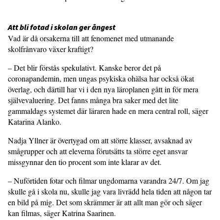
Att bli fotad i skolan ger ångest
Vad är då orsakerna till att fenomenet med utmanande
skolfrånvaro växer kraftigt?
– Det blir förstås spekulativt. Kanske beror det på
coronapandemin, men ungas psykiska ohälsa har också ökat
överlag, och därtill har vi i den nya läroplanen gått in för mera
självevaluering. Det fanns många bra saker med det lite
gammaldags systemet där läraren hade en mera central roll, säger
Katarina Alanko.
Nadja Yllner är övertygad om att större klasser, avsaknad av
smågrupper och att eleverna förutsätts ta större eget ansvar
missgynnar den tio procent som inte klarar av det.
– Nuförtiden fotar och filmar ungdomarna varandra 24/7. Om jag
skulle gå i skola nu, skulle jag vara livrädd hela tiden att någon tar
en bild på mig. Det som skrämmer är att allt man gör och säger
kan filmas, säger Katrina Saarinen.