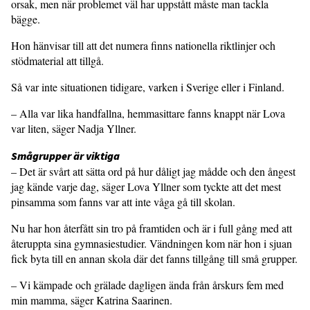
orsak, men när problemet väl har uppstått måste man tackla
bägge.
Hon hänvisar till att det numera finns nationella riktlinjer och
stödmaterial att tillgå.
Så var inte situationen tidigare, varken i Sverige eller i Finland.
– Alla var lika handfallna, hemmasittare fanns knappt när Lova
var liten, säger Nadja Yllner.
Smågrupper är viktiga
– Det är svårt att sätta ord på hur dåligt jag mådde och den ångest
jag kände varje dag, säger Lova Yllner som tyckte att det mest
pinsamma som fanns var att inte våga gå till skolan.
Nu har hon återfått sin tro på framtiden och är i full gång med att
återuppta sina gymnasiestudier. Vändningen kom när hon i sjuan
fick byta till en annan skola där det fanns tillgång till små grupper.
– Vi kämpade och grälade dagligen ända från årskurs fem med
min mamma, säger Katrina Saarinen.