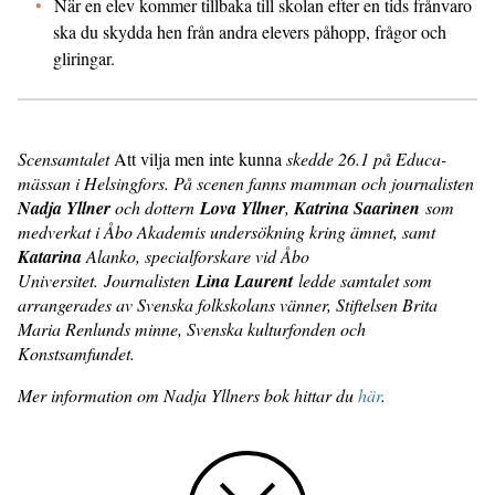
När en elev kommer tillbaka till skolan efter en tids frånvaro
ska du skydda hen från andra elevers påhopp, frågor och
gliringar.
Scensamtalet
Att vilja men inte kunna
skedde 26.1 på Educa-
mässan i Helsingfors. På scenen fanns mamman och journalisten
Nadja Yllner
och dottern
Lova Yllner
,
Katrina Saarinen
som
medverkat i Åbo Akademis undersökning kring ämnet, samt
Katarina
Alanko, specialforskare vid Åbo
Universitet. Journalisten
Lina Laurent
ledde samtalet som
arrangerades av Svenska folkskolans vänner, Stiftelsen Brita
Maria Renlunds minne, Svenska kulturfonden och
Konstsamfundet.
Mer information om Nadja Yllners bok hittar du
här
.