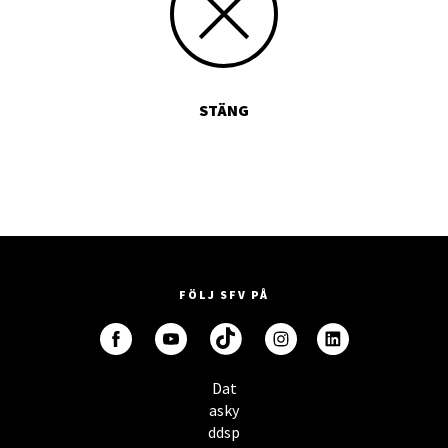
STÄNG
FÖLJ SFV PÅ
Dat
asky
ddsp