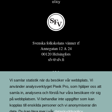
olicy
Svenska folkskolans vänner rf
Annegatan 12 A 24
00120 Helsingfors
sfv@sfv.fi
GRO
FÖRENINGSRESURSEN
Vi samlar statistik när du besöker vår webbplats. Vi
använder analysverktyget Piwik Pro, som hjälper oss att
MINNESRUNOR.FI
samla in, analysera och förstå hur våra besökare rör sig
UPPSLAGSVERKET FINLAND
på webbplatsen. Vi behandlar inte uppgifter som kan
LÄGENHETER
kopplas till enskilda personer och vi anonymiserar din
FAKTURERING
data. Du kan läsa mer i vår
dataskyddspolicy
.