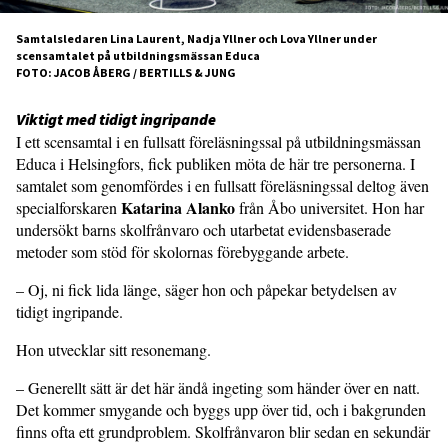
Samtalsledaren Lina Laurent, Nadja Yllner och Lova Yllner under
scensamtalet på utbildningsmässan Educa
FOTO: JACOB ÅBERG / BERTILLS & JUNG
Viktigt med tidigt ingripande
I ett scensamtal i en fullsatt föreläsningssal på utbildningsmässan
Educa i Helsingfors, fick publiken möta de här tre personerna. I
samtalet som genomfördes i en fullsatt föreläsningssal deltog även
Katarina Alanko
specialforskaren
från Åbo universitet. Hon har
undersökt barns skolfrånvaro och utarbetat evidensbaserade
metoder som stöd för skolornas förebyggande arbete.
– Oj, ni fick lida länge, säger hon och påpekar betydelsen av
tidigt ingripande.
Hon utvecklar sitt resonemang.
– Generellt sätt är det här ändå ingeting som händer över en natt.
Det kommer smygande och byggs upp över tid, och i bakgrunden
finns ofta ett grundproblem. Skolfrånvaron blir sedan en sekundär