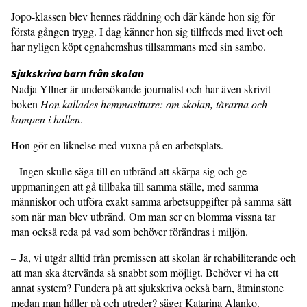
Jopo-klassen blev hennes räddning och där kände hon sig för
första gången trygg. I dag känner hon sig tillfreds med livet och
har nyligen köpt egnahemshus tillsammans med sin sambo.
Sjukskriva barn från skolan
Nadja Yllner är undersökande journalist och har även skrivit
boken
Hon kallades hemmasittare: om skolan, tårarna och
kampen i hallen
.
Hon gör en liknelse med vuxna på en arbetsplats.
– Ingen skulle säga till en utbränd att skärpa sig och ge
uppmaningen att gå tillbaka till samma ställe, med samma
människor och utföra exakt samma arbetsuppgifter på samma sätt
som när man blev utbränd. Om man ser en blomma vissna tar
man också reda på vad som behöver förändras i miljön.
– Ja, vi utgår alltid från premissen att skolan är rehabiliterande och
att man ska återvända så snabbt som möjligt. Behöver vi ha ett
annat system? Fundera på att sjukskriva också barn, åtminstone
medan man håller på och utreder? säger Katarina Alanko.