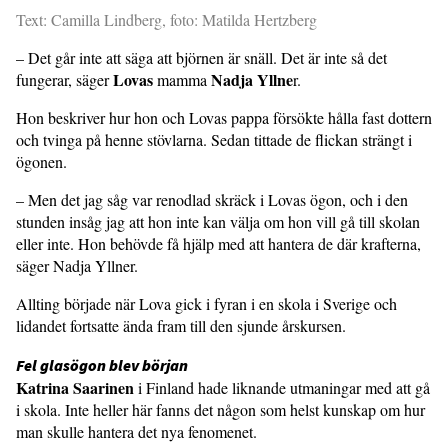
Text: Camilla Lindberg, foto: Matilda Hertzberg
– Det går inte att säga att björnen är snäll. Det är inte så det
Lovas
Nadja Yllne
fungerar, säger
mamma
r.
Hon beskriver hur hon och Lovas pappa försökte hålla fast dottern
och tvinga på henne stövlarna. Sedan tittade de flickan strängt i
ögonen.
– Men det jag såg var renodlad skräck i Lovas ögon, och i den
stunden insåg jag att hon inte kan välja om hon vill gå till skolan
eller inte. Hon behövde få hjälp med att hantera de där krafterna,
säger Nadja Yllner.
Allting började när Lova gick i fyran i en skola i Sverige och
lidandet fortsatte ända fram till den sjunde årskursen.
Fel glasögon blev början
Katrina Saarinen
i Finland hade liknande utmaningar med att gå
i skola. Inte heller här fanns det någon som helst kunskap om hur
man skulle hantera det nya fenomenet.