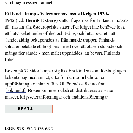
samt några essäer i ämnet.
Ett land i kamp - Veteranernas insats i krigen 1939–
1945
Henrik Ekberg
(red.
) ställer frågan varför Finland i motsats
till nästan alla östeuropeiska stater efter kriget inte behövde leva
ett halvt sekel under ofrihet och tvång, och hittar svaret i att
landet aldrig ockuperades av främmande trupper. Finlands
soldater betalade ett högt pris - med över åttiotusen stupade och
många fler sårade - men målet uppnåddes: att bevara Finlands
frihet.
Boken på 72 sidor lämpar sig lika bra för dem som första gången
bekantar sig med ämnet, eller för dem som behöver en
uppfräshning av minnet. Beställ för endast 8 euro från
boklund.fi
. Boken kommer också att distribueras av vissa
museer, krigsveteranföreningar och traditionsföreningar.
BESTÄLL
ISBN 978-952-7076-63-7