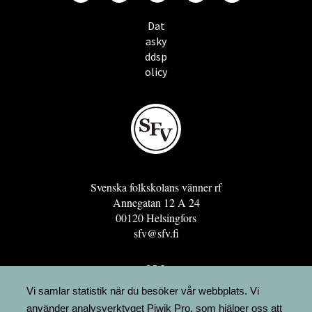
Dat
asky
ddsp
olicy
Svenska folkskolans vänner rf
Annegatan 12 A 24
00120 Helsingfors
sfv@sfv.fi
GRO
FÖRENINGSRESURSEN
Vi samlar statistik när du besöker vår webbplats. Vi
använder analysverktyget Piwik Pro, som hjälper oss att
MINNESRUNOR.FI