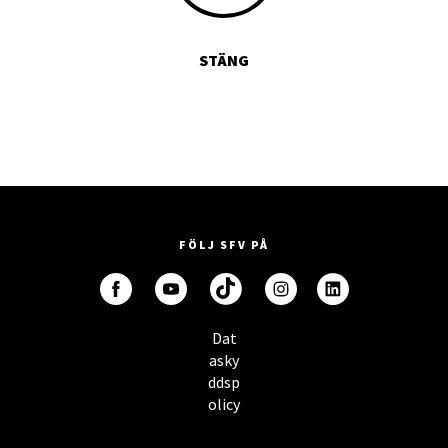
STÄNG
FÖLJ SFV PÅ
Dat
asky
ddsp
olicy