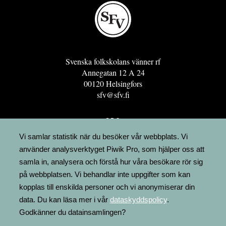
Svenska folkskolans vänner rf
Annegatan 12 A 24
00120 Helsingfors
sfv@sfv.fi
GRO
FÖRENINGSRESURSEN
Vi samlar statistik när du besöker vår webbplats. Vi
använder analysverktyget Piwik Pro, som hjälper oss att
MINNESRUNOR.FI
samla in, analysera och förstå hur våra besökare rör sig
UPPSLAGSVERKET FINLAND
på webbplatsen. Vi behandlar inte uppgifter som kan
LÄGENHETER
kopplas till enskilda personer och vi anonymiserar din
FAKTURERING
data. Du kan läsa mer i vår
dataskyddspolicy
.
Godkänner du datainsamlingen?