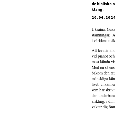
de bibliska
klang.
20.06.202
Ukraina, Gaza
stämningar. A
i världens mäk
Att leva är än
vid pianot och
mest kända vis
Med en så enor
bakom den taub
mänskliga käns
livet, vi känne
vem har skrivi
den underbara 
älskling, i di
vaktar dig ömt