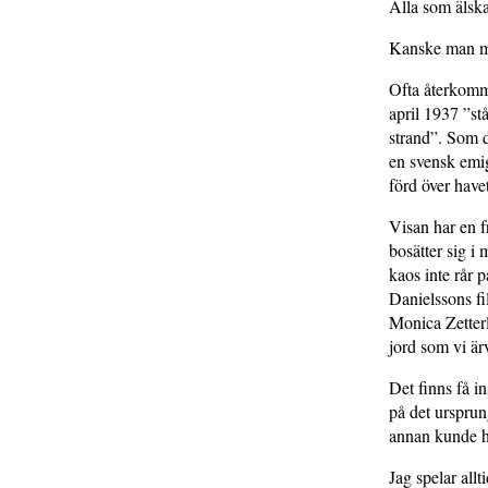
Alla som älska
Kanske man må
Ofta återkomme
april 1937 ”s
strand”. Som d
en svensk emig
förd över have
Visan har en 
bosätter sig i 
kaos inte rår p
Danielssons fi
Monica Zetterl
jord som vi ärv
Det finns få in
på det ursprun
annan kunde ha
Jag spelar allt