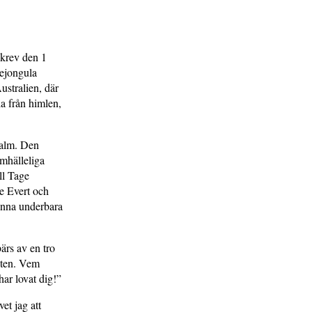
skrev den 1
lejongula
ustralien, där
la från himlen,
salm. Den
amhälleliga
ill Tage
e Evert och
denna underbara
bärs av en tro
kten. Vem
ar lovat dig!”
et jag att