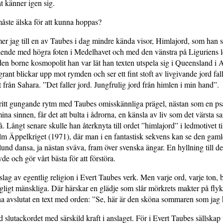
t känner igen sig.
ste älska för att kunna hoppas?
r jag till en av Taubes i dag mindre kända visor, Himlajord, som han 
tående med högra foten i Medelhavet och med den vänstra på Liguriens 
en borne kosmopolit han var lät han texten utspela sig i Queensland i A
rant blickar upp mot rymden och ser ett fint stoft av livgivande jord fal
t från Sahara. ”Det faller jord. Jungfrulig jord från himlen i min hand”.
fritt gungande rytm med Taubes omisskännliga prägel, nästan som en p
mina sinnen, får det att bulta i ådrorna, en känsla av liv som det värsta s
å. Långt senare skulle han återknyta till ordet ”himlajord” i ledmotivet t
lm Äppelkriget (1971), där man i en fantastisk sekvens kan se den gaml
und dansa, ja nästan sväva, fram över svenska ängar. En hyllning till 
de och gör vårt bästa för att förstöra.
slag av egentlig religion i Evert Taubes verk. Men varje ord, varje ton, 
gligt mänskliga. Där härskar en glädje som slår mörkrets makter på fly
 avslutat en text med orden: ”Se, här är den sköna sommaren som jag h
id slutackordet med särskild kraft i anslaget. För i Evert Taubes sällskap v