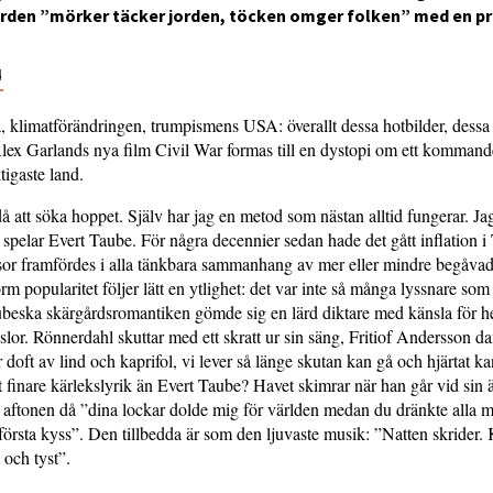
 orden ”mörker täcker jorden, töcken omger folken” med en pr
4
, klimatförändringen, trumpismens USA: överallt dessa hotbilder, dess
lex Garlands nya film Civil War formas till en dystopi om ett kommand
tigaste land.
då att söka hoppet. Själv har jag en metod som nästan alltid fungerar. Ja
 spelar Evert Taube. För några decennier sedan hade det gått inflation i
or framfördes i alla tänkbara samman­hang av mer eller mindre begåvad
m popularitet följer lätt en ytlighet: det var inte så många lyssnare som 
eska skärgårdsromantiken gömde sig en lärd diktare med känsla för hel
lor. Rönnerdahl skuttar med ett skratt ur sin säng, Fritiof Andersson 
r doft av lind och kaprifol, vi lever så länge skutan kan gå och hjärtat k
t finare kärlekslyrik än Evert Taube? Havet skimrar när han går vid sin 
aftonen då ”dina lockar dolde mig för världen medan du dränkte alla m
n första kyss”. Den tillbedda är som den ljuvaste musik: ”Natten skrider.
 och tyst”.