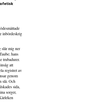
ofetisk
a ödesmättade
e inbördeskrig
g slår mig ner
 Taube; hans
e trubadurer.
insåg att
a registret av
dansar genom
an slå. Och
älskades sida,
ina sorger,
 Kärleken