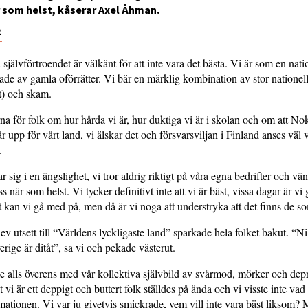
r som helst, kåserar Axel Åhman.
2
självförtroendet är välkänt för att inte vara det bästa. Vi är som en nati
ade av gamla oförrätter. Vi bär en märklig kombination av stor nationell
t) och skam.
rna för folk om hur hårda vi är, hur duktiga vi är i skolan och om att N
år upp för vårt land, vi älskar det och försvarsviljan i Finland anses väl
.
sig i en ängslighet, vi tror aldrig riktigt på våra egna bedrifter och vänta
ss när som helst. Vi tycker definitivt inte att vi är bäst, vissa dagar är vi
t kan vi gå med på, men då är vi noga att understryka att det finns de so
ev utsett till “Världens lyckligaste land” sparkade hela folket bakut. “N
erige är ditåt”, sa vi och pekade västerut.
e alls överens med vår kollektiva självbild av svårmod, mörker och dep
t vi är ett deppigt och buttert folk ställdes på ända och vi visste inte vad
ationen. Vi var ju givetvis smickrade, vem vill inte vara bäst liksom? 