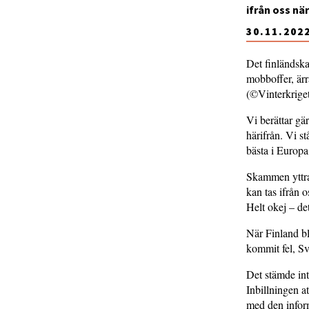
ifrån oss nä
30.11.202
Det finländska 
mobboffer, ärr
(©Vinterkrige
Vi berättar gä
härifrån. Vi st
bästa i Europa
Skammen yttrar 
kan tas ifrån o
Helt okej – de
När Finland bl
kommit fel, Sv
Det stämde int
Inbillningen at
med den inform