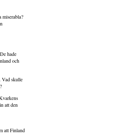
a miserabla?
on
. De hade
inland och
. Vad skulle
?
n Kvarkens
n att den
m att Finland