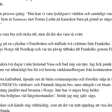
de.
n process igång: ”Hur kan vi vara lyckligast i världen och samtidigt var
e byta ut
Satumaa
mot Tomas Ledin på karaoken bara på grund av någ
”
a vara bra och räcka till, men då det ska vara så svårt.
ag på en cykeltur i Österbotten och träffade två cyklister från Frankrike
gs Norge till Nordkap och var nu påväg tillbaka till Frankrike genom F
dera två dagar i min hemstad Vasa och bad mig om tips. Jag fick panik
om var tillräckligt bra för två beresta världsmedborgare från kontinenten
ra kaféutbud, tipsade om de bästa restaurangerna och försökte sälja i
UNESCOs världsarv och Finlands längsta bro, men slängde i en bisats i
enting jämfört med broarna i Norge. Inte har vi några berg heller.
bra bollglass vid fängelsestranden”, hörde jag mig själv säga.
dare och kände mig otillräcklig, som att det var mitt uppdrag att visa de
rbjuda.