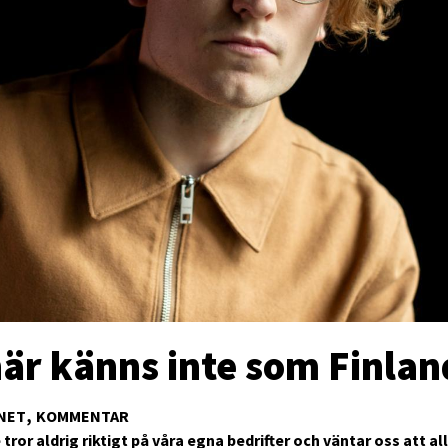
här känns inte som Finlan
NET
KOMMENTAR
 tror aldrig riktigt på våra egna bedrifter och väntar oss att al