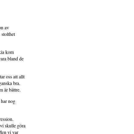
on av
 stolthet
okia kom
 vara bland de
r oss att allt
 ganska bra.
m är bättre.
i har nog
ression.
 vi skulle göra
Men vi var