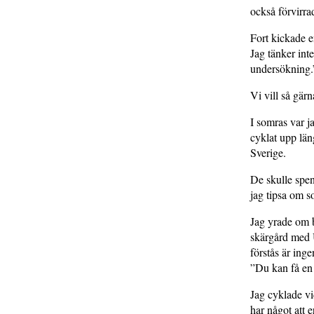
också förvirra
Fort kickade e
Jag tänker int
undersökning.
Vi vill så gärn
I somras var j
cyklat upp län
Sverige.
De skulle spen
jag tipsa om s
Jag yrade om b
skärgård med 
förstås är ing
”Du kan få en 
Jag cyklade vi
har något att e