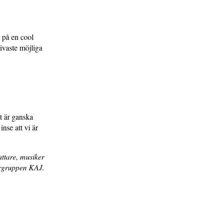
 på en cool
tivaste möjliga
kt är ganska
inse att vi är
ttare, musiker
rgruppen KAJ.