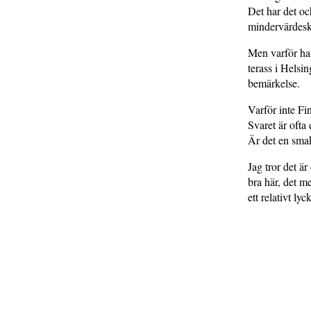
Det har det och
mindervärdes
Men varför har
terass i Helsi
bemärkelse.
Varför inte F
Svaret är ofta
Är det en sma
Jag tror det är
bra här, det me
ett relativt lyc