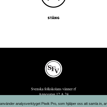
STÄNG
Svenska folkskolans vänner rf
Annegatan 12 A 24
00120 Helsingfors
 använder analysverktyget Piwik Pro, som hjälper oss att samla in, a
sfv@sfv.fi