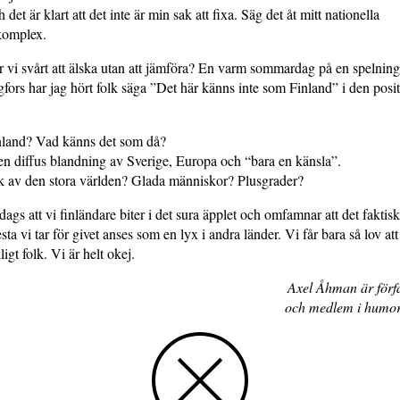
 det är klart att det inte är min sak att fixa. Säg det åt mitt nationella
komplex.
 vi svårt att älska utan att jämföra? En varm sommardag på en spelning
ngfors har jag hört folk säga ”Det här känns inte som Finland” i den posi
inland? Vad känns det som då?
 en diffus blandning av Sverige, Europa och “bara en känsla”.
k av den stora världen? Glada människor? Plusgrader?
 dags att vi finländare biter i det sura äpplet och omfamnar att det faktis
sta vi tar för givet anses som en lyx i andra länder. Vi får bara så lov att 
kligt folk. Vi är helt okej.
Axel Åhman är förfa
och medlem i humo