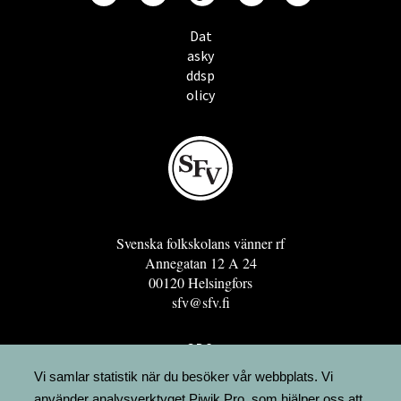
Dat
asky
ddsp
olicy
Svenska folkskolans vänner rf
Annegatan 12 A 24
00120 Helsingfors
sfv@sfv.fi
GRO
FÖRENINGSRESURSEN
Vi samlar statistik när du besöker vår webbplats. Vi
använder analysverktyget Piwik Pro, som hjälper oss att
MINNESRUNOR.FI