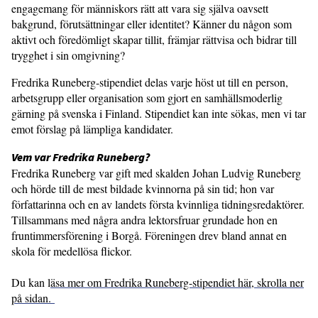
engagemang för människors rätt att vara sig själva oavsett
bakgrund, förutsättningar eller identitet? Känner du någon som
aktivt och föredömligt skapar tillit, främjar rättvisa och bidrar till
trygghet i sin omgivning?
Fredrika Runeberg-stipendiet delas varje höst ut till en person,
arbetsgrupp eller organisation som gjort en samhällsmoderlig
gärning på svenska i Finland. Stipendiet kan inte sökas, men vi tar
emot förslag på lämpliga kandidater.
Vem var Fredrika Runeberg?
Fredrika Runeberg var gift med skalden Johan Ludvig Runeberg
och hörde till de mest bildade kvinnorna på sin tid; hon var
författarinna och en av landets första kvinnliga tidningsredaktörer.
Tillsammans med några andra lektorsfruar grundade hon en
fruntimmersförening i Borgå. Föreningen drev bland annat en
skola för medellösa flickor.
Du kan l
äsa mer om Fredrika Runeberg-stipendiet här, skrolla ner
på sidan.