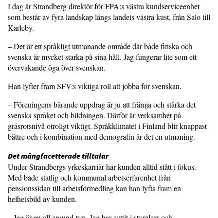
I dag är Strandberg direktör för FPA:s västra kundserviceenhet
som består av fyra landskap längs landets västra kust, från Salo till
Karleby.
– Det är ett språkligt utmanande område där både finska och
svenska är mycket starka på sina håll. Jag fungerar lite som ett
övervakande öga över svenskan.
Han lyfter fram SFV:s viktiga roll att jobba för svenskan.
– Föreningens bärande uppdrag är ju att främja och stärka det
svenska språket och bildningen. Därför är verksamhet på
gräsrotsnivå otroligt viktigt. Språkklimatet i Finland blir knappast
bättre och i kombination med demografin är det en utmaning.
Det mångfacetterade tilltalar
Under Strandbergs yrkeskarriär har kunden alltid stått i fokus.
Med både statlig och kommunal arbetserfarenhet från
pensionssidan till arbetsförmedling kan han lyfta fram en
helhetsbild av kunden.
– Jag är en all around-typ. Jag har suttit i styrelser och