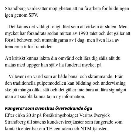
Strandberg värdesätter möjligheten att nu få arbeta för bildningen
igen genom SFV.
– Det känns det väldigt roligt, litet som att cirkeln är sluten. Men
mycket har förändrats sedan mitten av 1990-talet och det gäller att
förstå behoven och utmaningarna av i dag, men även läsa av
trenderna inför framtiden.
Att kritiskt kunna iaktta din omvärld och lära dig sålla allt du
matas med uppger han själv ha funderat mycket på.
– Vi lever i en värld som är både banal och skrämmande. Från
den traditionella pulpetmodellen kan bildning och undervisning
ske på många olika sätt och det gäller inte bara att lära sig något
utan att snabbt kunna ta in ny information.
Fungerar som svenskas övervakande öga
Efter cirka 20 år på försäkringsbolaget Veritas övergick
Strandberg till statens kundservicetjänster som fungerade som
kontaktcenter bakom TE-centralen och NTM-tjänster.