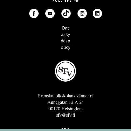
FÖLJ SFV PÅ
Dat
asky
ddsp
olicy
Svenska folkskolans vänner rf
Annegatan 12 A 24
00120 Helsingfors
sfv@sfv.fi
GRO