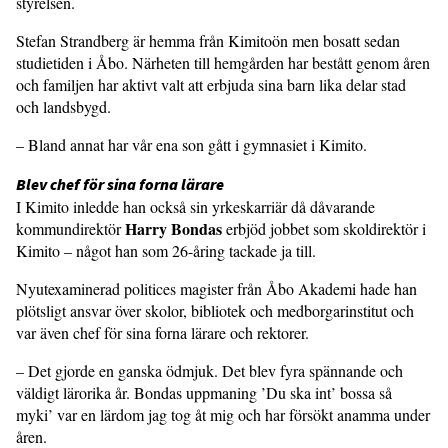
styrelsen.
Stefan Strandberg är hemma från Kimitoön men bosatt sedan
studietiden i Åbo. Närheten till hemgården har bestått genom åren
och familjen har aktivt valt att erbjuda sina barn lika delar stad
och landsbygd.
– Bland annat har vår ena son gått i gymnasiet i Kimito.
Blev chef för sina forna lärare
I Kimito inledde han också sin yrkeskarriär då dåvarande
Harry Bondas
kommundirektör
erbjöd jobbet som skoldirektör i
Kimito – något han som 26-åring tackade ja till.
Nyutexaminerad politices magister från Åbo Akademi hade han
plötsligt ansvar över skolor, bibliotek och medborgarinstitut och
var även chef för sina forna lärare och rektorer.
– Det gjorde en ganska ödmjuk. Det blev fyra spännande och
väldigt lärorika år. Bondas uppmaning ’Du ska int’ bossa så
myki’ var en lärdom jag tog åt mig och har försökt anamma under
åren.