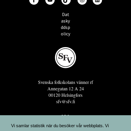
Dat
asky
ddsp
olicy
Svenska folkskolans vänner rf
Annegatan 12 A 24
00120 Helsingfors
sfv@sfv.fi
GRO
FÖRENINGSRESURSEN
Vi samlar statistik när du besöker vår webbplats. Vi