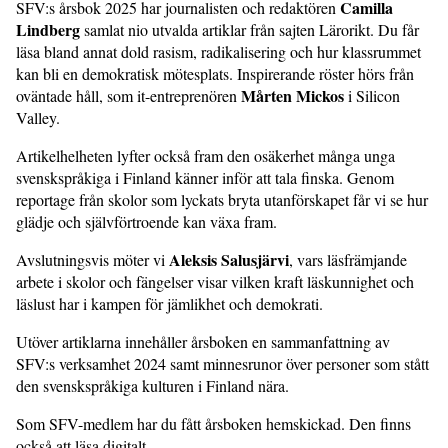
Camilla
SFV:s årsbok 2025 har journalisten och redaktören
Lindberg
samlat nio utvalda artiklar från sajten Lärorikt. Du får
läsa bland annat dold rasism, radikalisering och hur klassrummet
kan bli en demokratisk mötesplats. Inspirerande röster hörs från
Mårten Mickos
oväntade håll, som it-entreprenören
i Silicon
Valley.
Artikelhelheten lyfter också fram den osäkerhet många unga
svenskspråkiga i Finland känner inför att tala finska. Genom
reportage från skolor som lyckats bryta utanförskapet får vi se hur
glädje och självförtroende kan växa fram.
Aleksis Salusjärvi
Avslutningsvis möter vi
, vars läsfrämjande
arbete i skolor och fängelser visar vilken kraft läskunnighet och
läslust har i kampen för jämlikhet och demokrati.
Utöver artiklarna innehåller årsboken en sammanfattning av
SFV:s verksamhet 2024 samt minnesrunor över personer som stått
den svenskspråkiga kulturen i Finland nära.
Som SFV-medlem har du fått årsboken hemskickad. Den finns
också att läsa digitalt.