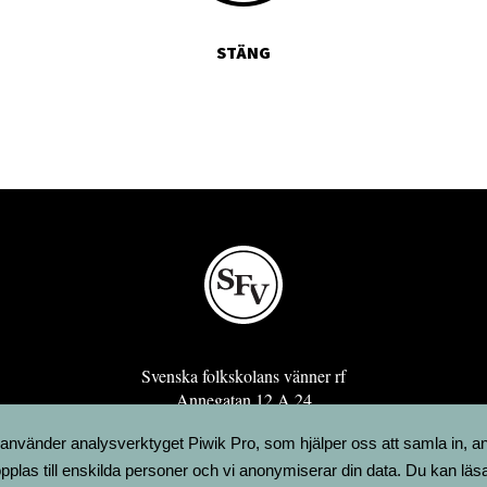
STÄNG
Svenska folkskolans vänner rf
Annegatan 12 A 24
00120 Helsingfors
 använder analysverktyget Piwik Pro, som hjälper oss att samla in, a
sfv@sfv.fi
pplas till enskilda personer och vi anonymiserar din data. Du kan läs