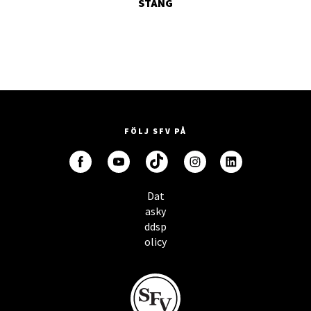
STÄNG
FÖLJ SFV PÅ
Dat
asky
ddsp
olicy