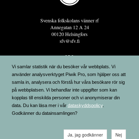
Svenska folkskolans vänner rf
Annegatan 12 A 24
00120 Helsingfors
sfv@sfv.fi
GRO
FÖRENINGSRESURSEN
Vi samlar statistik när du besöker vår webbplats. Vi
använder analysverktyget Piwik Pro, som hjälper oss att
MINNESRUNOR.FI
samla in, analysera och förstå hur våra besökare rör sig
UPPSLAGSVERKET FINLAND
på webbplatsen. Vi behandlar inte uppgifter som kan
LÄGENHETER
kopplas till enskilda personer och vi anonymiserar din
FAKTURERING
data. Du kan läsa mer i vår
dataskyddspolicy
.
Godkänner du datainsamlingen?
Ja, jag godkänner
Nej