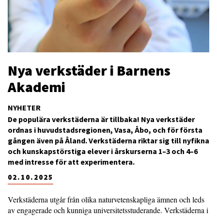
Nya verkstäder i Barnens
Akademi
NYHETER
De populära verkstäderna är tillbaka! Nya verkstäder
ordnas i huvudstadsregionen, Vasa, Åbo, och för första
gången även på Åland. Verkstäderna riktar sig till nyfikna
och kunskapstörstiga elever i årskurserna 1–3 och 4–6
med intresse för att experimentera.
02.10.2025
Verkstäderna utgår från olika naturvetenskapliga ämnen och leds
av engagerade och kunniga universitetsstuderande. Verkstäderna i