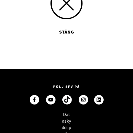
STÄNG
FÖLJ SFV PÅ
Dat
asky
ddsp