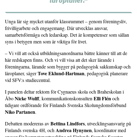
läroplaner."
Unga lär sig mycket utanför klassrummet – genom föreningsliv,
frivilligarbete och engagemang. Där utvecklas ansvar,
samarbetsförmåga och ledarskap. Det är kompetenser som sällan
syns i betygen men som är viktiga för livet.
– Vi vill att också utbildningsanordnarna bättre känner till att de
här redskapen finns. Och vi vill visa att det sker lärande i
föreningarna, lärande som bygger på pedagogisk sakkunskap och
Tove Eklund-Hartman
läroplaner, säger
, pedagogisk planerare
vid SFV:s studiecentral.
I panelen deltar rektorn för Cygnaeus skola och Braheskolan i
Nicke Wulff
Elli Flén
Åbo
, kommunikationskonsulten
och
tidigare ordförande för Finlands Svenska Skolungdomsförbund
Niko Partanen
.
Bettina Lindfors
Debatten modereras av
, utvecklingsansvarig på
Andrea Hynynen
Finlands svenska 4H, och
, koordinator med
ansvar för kompetensutveckling på Finlands Svenska Scouter.