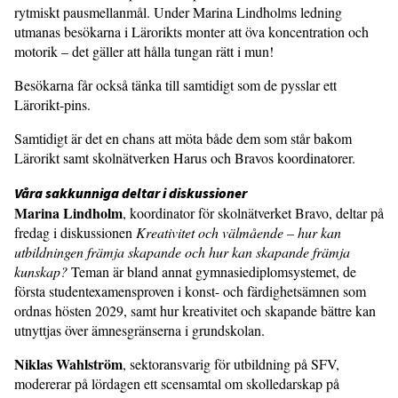
rytmiskt pausmellanmål. Under Marina Lindholms ledning
utmanas besökarna i Lärorikts monter att öva koncentration och
motorik – det gäller att hålla tungan rätt i mun!
Besökarna får också tänka till samtidigt som de pysslar ett
Lärorikt-pins.
Samtidigt är det en chans att möta både dem som står bakom
Lärorikt samt skolnätverken Harus och Bravos koordinatorer.
Våra sakkunniga deltar i diskussioner
Marina Lindholm
, koordinator för skolnätverket Bravo, deltar på
fredag i diskussionen
Kreativitet och välmående – hur kan
utbildningen främja skapande och hur kan skapande främja
kunskap?
Teman är bland annat gymnasiediplomsystemet, de
första studentexamensproven i konst- och färdighetsämnen som
ordnas hösten 2029, samt hur kreativitet och skapande bättre kan
utnyttjas över ämnesgränserna i grundskolan.
Niklas Wahlström
, sektoransvarig för utbildning på SFV,
modererar på lördagen ett scensamtal om skolledarskap på