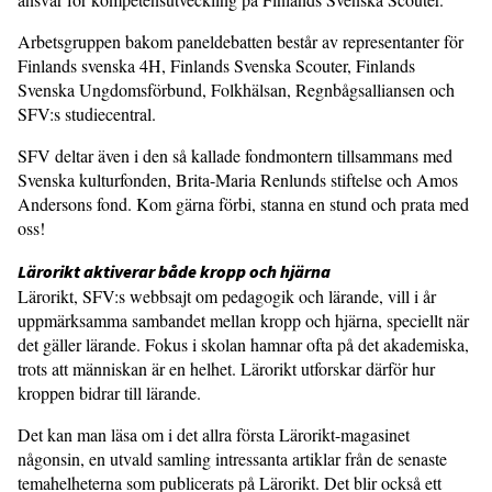
Arbetsgruppen bakom paneldebatten består av representanter för
Finlands svenska 4H, Finlands Svenska Scouter, Finlands
Svenska Ungdomsförbund, Folkhälsan, Regnbågsalliansen och
SFV:s studiecentral.
SFV deltar även i den så kallade fondmontern tillsammans med
Svenska kulturfonden, Brita-Maria Renlunds stiftelse och Amos
Andersons fond. Kom gärna förbi, stanna en stund och prata med
oss!
Lärorikt aktiverar både kropp och hjärna
Lärorikt, SFV:s webbsajt om pedagogik och lärande, vill i år
uppmärksamma sambandet mellan kropp och hjärna, speciellt när
det gäller lärande. Fokus i skolan hamnar ofta på det akademiska,
trots att människan är en helhet. Lärorikt utforskar därför hur
kroppen bidrar till lärande.
Det kan man läsa om i det allra första Lärorikt-magasinet
någonsin, en utvald samling intressanta artiklar från de senaste
temahelheterna som publicerats på Lärorikt. Det blir också ett