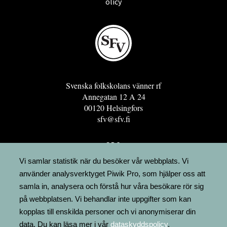
olicy
Svenska folkskolans vänner rf
Annegatan 12 A 24
00120 Helsingfors
sfv@sfv.fi
GRO
FÖRENINGSRESURSEN
Vi samlar statistik när du besöker vår webbplats. Vi
använder analysverktyget Piwik Pro, som hjälper oss att
MINNESRUNOR.FI
samla in, analysera och förstå hur våra besökare rör sig
UPPSLAGSVERKET FINLAND
på webbplatsen. Vi behandlar inte uppgifter som kan
LÄGENHETER
kopplas till enskilda personer och vi anonymiserar din
FAKTURERING
data. Du kan läsa mer i vår
dataskyddspolicy
.