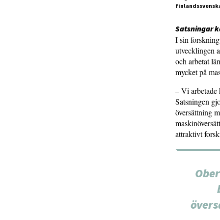
finlandssvenska
Satsningar k
I sin forsknin
utvecklingen a
och arbetat lä
mycket på mas
– Vi arbetade h
Satsningen gjor
översättning m
maskinöversätt
attraktivt for
Ober
övers