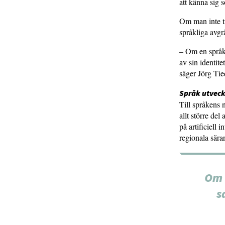
att känna sig 
Om man inte tr
språkliga avgrä
– Om en språkl
av sin identit
säger Jörg Ti
Språk utveckl
Till språkens 
allt större de
på artificiell 
regionala särar
Om 
s