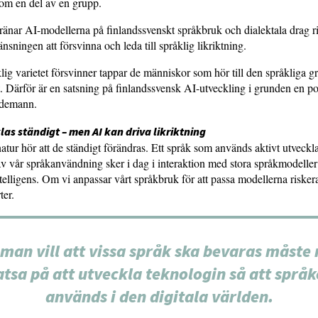
som en del av en grupp.
änar AI-modellerna på finlandssvenskt språkbruk och dialektala drag r
nsningen att försvinna och leda till språklig likriktning.
ig varietet försvinner tappar de människor som hör till den språkliga g
et. Därför är en satsning på finlandssvensk AI-utveckling i grunden en pol
edemann.
as ständigt – men AI kan driva likriktning
natur hör att de ständigt förändras. Ett språk som används aktivt utveckl
l av vår språkanvändning sker i dag i interaktion med stora språkmodell
intelligens. Om vi anpassar vårt språkbruk för att passa modellerna riskera
ter.
man vill att vissa språk ska bevaras måste
atsa på att utveckla teknologin så att språk
används i den digitala världen.