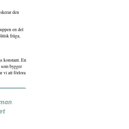
iskerar den
ruppen en del
itisk fråga,
as konstant. En
er som bygger
r vi att förlora
 man
et