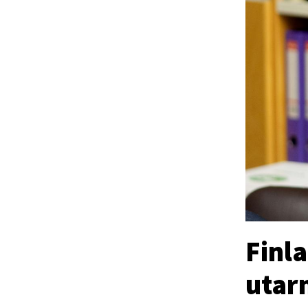
Finl
utar