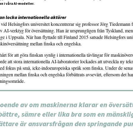
n i våra AI-modeller.
an locka internationella aktörer
g vid Helsingfors universitet koncentrerar sig professor Jörg Tiedemann 
v AI-verktyg för översättning. Han är ursprungligen från Tyskland, men
nge i Uppsala. När han flyttade till Finland 2015 satsade Helsingfors uni
kinöversättning mellan finska och engelska.
årt för att göra finskan synlig i internationella tävlingar för maskinöver
de att stora internationella AI-laboratorier lockades att utveckla ny tek
ed fokus på små, icke-indoeuropeiska språk som finska. Under de senast
ningen mellan finska och engelska förbättrats avsevärt, eftersom det har 
skningsområde.
oende av om maskinerna klarar en översät
bättre, sämre eller lika bra som en mänskli
ättare är ansvarsfrågan den springande pu