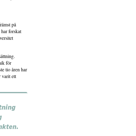
främst på
 har forskat
versitet
sättning.
nik för
e tio åren har
varit ett
tning
g
nkten.