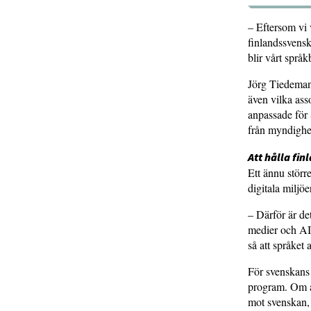
– Eftersom vi 
finlandssvensk
blir vårt språ
Jörg Tiedemann
även vilka ass
anpassade för 
från myndighe
Att hålla fin
Ett ännu störr
digitala miljöe
– Därför är det
medier och AI.
så att språket 
För svenskans d
program. Om al
mot svenskan,