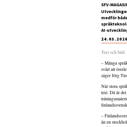
SFV-MAGASI
Utvecklingen
medför både 
språkteknolo
AI-utvecklin
24.03.202
Text och bild:
– Många språk,
svårt att över
säger Jörg Ti
När stora spr
text. Då är det
träningsmateri
finlandssvens
– Finlandssvens
än en stockhol