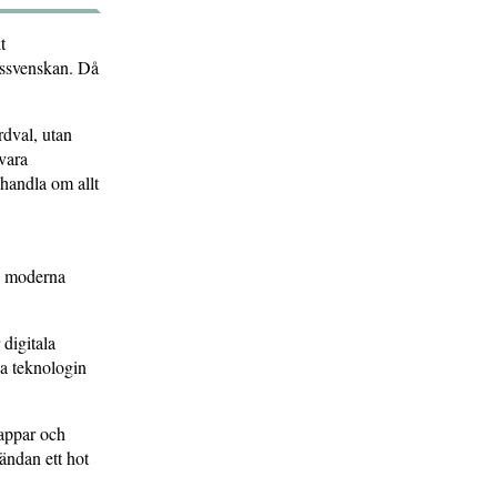
t
ikssvenskan. Då
rdval, utan
vara
 handla om allt
 i moderna
 digitala
la teknologin
 appar och
tändan ett hot