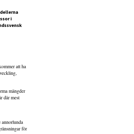
odellerna
ssor i
landssvensk
 kommer att ha
tveckling,
norma mängder
är där mest
te annorlunda
ränsningar för