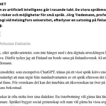
NET
 av artificiell intelligens går i rasande takt. De stora språkm
risker och möjligheter för små språk. Jörg Tiedemann, profe
gi vid Helsingfors universitet, efterlyser en satsning på fin
g.
6
 Sebastian Dahlström
 eller språkvarieteter, som inte hänger med i den digitala utvecklingen
leva. Därför tycker jag att Finland nu borde satsa på finlandssvensk AI-u
edemann.
åkmodeller, som exempelvis ChatGPT, tränas på ett visst språk krävs e
 naturligt att man utgår från standardvarianten av ett språk eftersom det 
al finns. För svenskans del kan det innebära att rikssvenskan tar över på
kans bekostnad.
kar är ofta stolta över sina dialekter. En österbottning vill gärna låta li
mare. Språket bygger social gemenskap och man vill gärna ha vissa avg