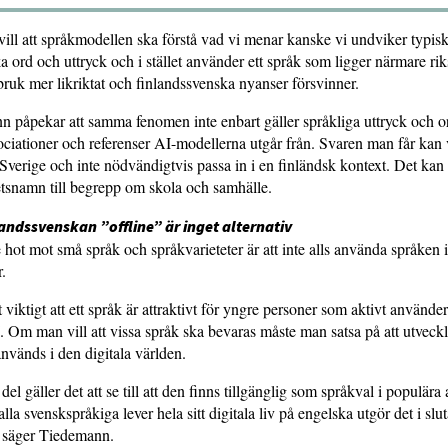
vill att språkmodellen ska förstå vad vi menar kanske vi undviker typisk
a ord och uttryck och i stället använder ett språk som ligger närmare r
kbruk mer likriktat och finlandssvenska nyanser försvinner.
 påpekar att samma fenomen inte enbart gäller språkliga uttryck och o
ociationer och referenser AI-modellerna utgår från. Svaren man får kan 
Sverige och inte nödvändigtvis passa in i en finländsk kontext. Det kan
tsnamn till begrepp om skola och samhälle.
landssvenskan ”offline” är inget alternativ
e hot mot små språk och språkvarieteter är att inte alls använda språken
r.
 viktigt att ett språk är attraktivt för yngre personer som aktivt använder
 Om man vill att vissa språk ska bevaras måste man satsa på att utveck
används i den digitala världen.
el gäller det att se till att den finns tillgänglig som språkval i populära
la svenskspråkiga lever hela sitt digitala liv på engelska utgör det i slu
 säger Tiedemann.