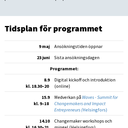
Tidsplan för programmet
9 maj
Ansökningstiden öppnar
23 juni
Sista ansökningsdagen
Programmet:
8.9
Digital kickoff och introduktion
kl. 18.30–20
(online)
15.9
Medverkan på
Waves - Summit for
kl. 9–18
Changemakers and Impact
Entrepreneurs (
Helsingfors)
14.10
Changemaker workshops och
kl. 16.30–21
mingel (Helsingfors)