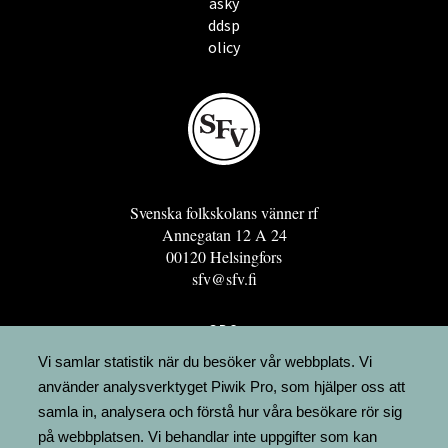
asky
ddsp
olicy
Svenska folkskolans vänner rf
Annegatan 12 A 24
00120 Helsingfors
sfv@sfv.fi
GRO
FÖRENINGSRESURSEN
Vi samlar statistik när du besöker vår webbplats. Vi
använder analysverktyget Piwik Pro, som hjälper oss att
MINNESRUNOR.FI
samla in, analysera och förstå hur våra besökare rör sig
UPPSLAGSVERKET FINLAND
på webbplatsen. Vi behandlar inte uppgifter som kan
LÄGENHETER