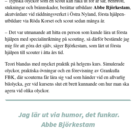
– Typiska olyckor som en scout kan råka ut för är sår, benbrott,
Abbe Björkestam
stukningar och brännskador, berättar utbildare
,
akutvårdare vid räddningsverket i Östra Nyland, första hjälpen-
utbildare via Röda Korset och scout sedan många år.
– Det var utmanande att hitta en person som kunde lära ut första
hjälpen med specialinriktning på scouting, så därför bestämde jag
mig för att göra det själv, säger Björkestam, som lärt ut första
hjälpen till scouter i åtta års tid.
Teori blandas med mycket praktik på helgens kurs. Simulerade
olyckor, praktiska övningar och en förevisning av Grankulla
FBK, där scouterna får lära sig vad som händer vid en allvarlig
bilolycka, ger vid kursens slut ett brett kunnande om hur man ska
agera vid olika olyckor.
Jag lär ut via humor, det funkar.
Abbe Björkestam