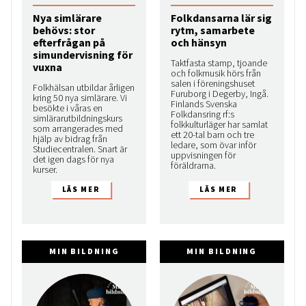
Nya simlärare
Folkdansarna lär sig
behövs: stor
rytm, samarbete
efterfrågan på
och hänsyn
simundervisning för
Taktfasta stamp, tjoande
vuxna
och folkmusik hörs från
salen i föreningshuset
Folkhälsan utbildar årligen
Furuborg i Degerby, Ingå.
kring 50 nya simlärare. Vi
Finlands Svenska
besökte i våras en
Folkdansring rf:s
simlärarutbildningskurs
folkkulturläger har samlat
som arrangerades med
ett 20-tal barn och tre
hjälp av bidrag från
ledare, som övar inför
Studiecentralen. Snart är
uppvisningen för
det igen dags för nya
föräldrarna.
kurser.
MIN BILDNING
MIN BILDNING