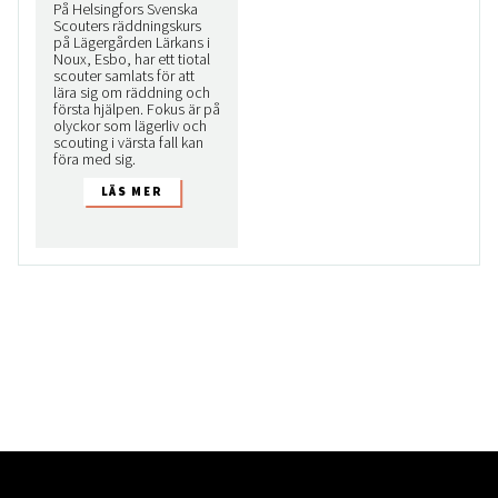
På Helsingfors Svenska
Scouters räddningskurs
på Lägergården Lärkans i
Noux, Esbo, har ett tiotal
scouter samlats för att
lära sig om räddning och
första hjälpen. Fokus är på
olyckor som lägerliv och
scouting i värsta fall kan
föra med sig.