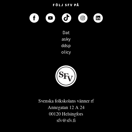
FÖLJ SFV PÅ
Dat
asky
ddsp
olicy
Svenska folkskolans vänner rf
Annegatan 12 A 24
00120 Helsingfors
sfv@sfv.fi