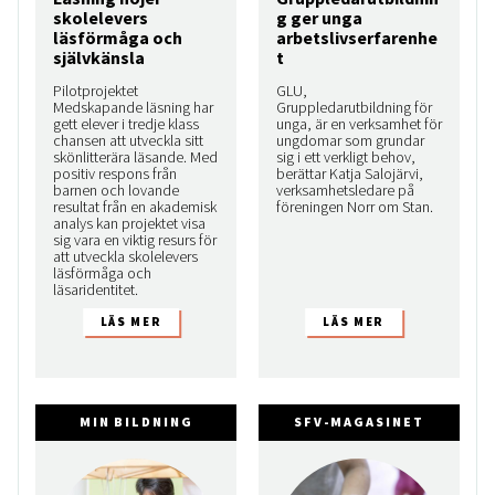
skolelevers
g ger unga
läsförmåga och
arbetslivserfarenhe
självkänsla
t
Pilotprojektet
GLU,
Medskapande läsning har
Gruppledarutbildning för
gett elever i tredje klass
unga, är en verksamhet för
chansen att utveckla sitt
ungdomar som grundar
skönlitterära läsande. Med
sig i ett verkligt behov,
positiv respons från
berättar Katja Salojärvi,
barnen och lovande
verksamhetsledare på
resultat från en akademisk
föreningen Norr om Stan.
analys kan projektet visa
sig vara en viktig resurs för
att utveckla skolelevers
läsförmåga och
läsaridentitet.
MIN BILDNING
SFV-MAGASINET