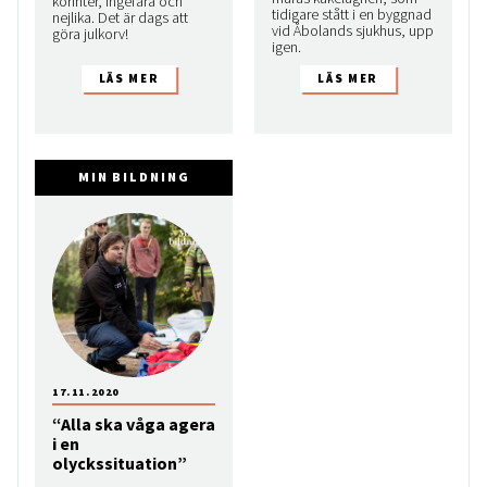
korinter, ingefära och
tidigare stått i en byggnad
nejlika. Det är dags att
vid Åbolands sjukhus, upp
göra julkorv!
igen.
MIN BILDNING
17.11.2020
“Alla ska våga agera
i en
olyckssituation”