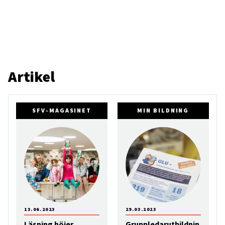
Artikel
SFV-MAGASINET
MIN BILDNING
13.06.2023
29.03.2023
Läsning höjer
Gruppledarutbildnin