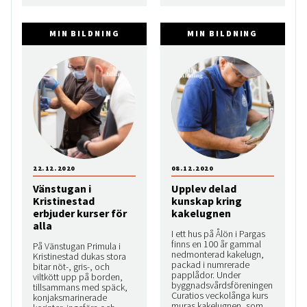
MIN BILDNING
MIN BILDNING
22.12.2020
08.12.2020
Vänstugan i
Upplev delad
Kristinestad
kunskap kring
erbjuder kurser för
kakelugnen
alla
I ett hus på Ålön i Pargas
finns en 100 år gammal
På Vänstugan Primula i
nedmonterad kakelugn,
Kristinestad dukas stora
packad i numrerade
bitar nöt-, gris-, och
papplådor. Under
viltkött upp på borden,
byggnadsvårdsföreningen
tillsammans med späck,
Curatios veckolånga kurs
konjaksmarinerade
muras kakelugnen, som