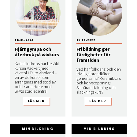
18.01.2023
11.11.2022
Hjärngympa och
Fri bildning ger
återbruk på vävkurs
färdigheter för
framtiden
Karin Lindroos har besökt
kursen Vackert med
Vad har folkdans och den
vävstol i Taito Åboland –
frivilliga brandkåren
en av de kurser som
gemensamt? Keramikkurs
arrangeras med stöd av
och korvstoppning?
och i samarbete med
Silmärarutbildning och
SFV:s studiecentral.
släckningskurs?
MIN BILDNING
MIN BILDNING