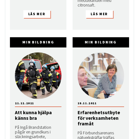
meddelanden med
citronsaft.
MIN BILDNING
MIN BILDNING
21.12.2021
18.11.2021
Att kunna hjälpa
Erfarenhetsutbyte
känns bra
för verksamheten
framåt
På Ingå Brandstation
pågår en grundkurs i
På Förbundsarenans
släckningsarbete,
nätverksträffar träffas