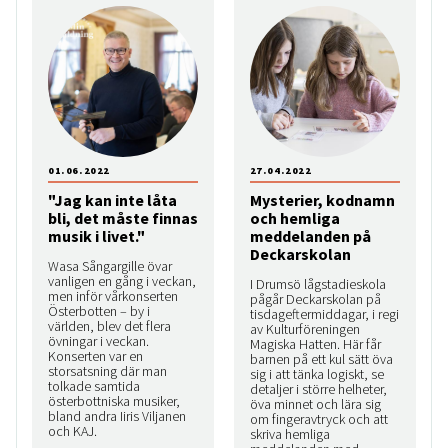
01.06.2022
27.04.2022
"Jag kan inte låta
Mysterier, kodnamn
bli, det måste finnas
och hemliga
musik i livet."
meddelanden på
Deckarskolan
Wasa Sångargille övar
vanligen en gång i veckan,
I Drumsö lågstadieskola
men inför vårkonserten
pågår Deckarskolan på
Österbotten – by i
tisdageftermiddagar, i regi
världen, blev det flera
av Kulturföreningen
övningar i veckan.
Magiska Hatten. Här får
Konserten var en
barnen på ett kul sätt öva
storsatsning där man
sig i att tänka logiskt, se
tolkade samtida
detaljer i större helheter,
österbottniska musiker,
öva minnet och lära sig
bland andra Iiris Viljanen
om fingeravtryck och att
och KAJ.
skriva hemliga