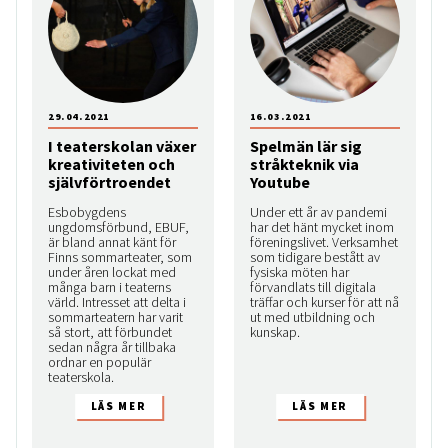
29.04.2021
16.03.2021
I teaterskolan växer
Spelmän lär sig
kreativiteten och
stråkteknik via
självförtroendet
Youtube
Esbobygdens
Under ett år av pandemi
ungdomsförbund, EBUF,
har det hänt mycket inom
är bland annat känt för
föreningslivet. Verksamhet
Finns sommarteater, som
som tidigare bestått av
under åren lockat med
fysiska möten har
många barn i teaterns
förvandlats till digitala
värld. Intresset att delta i
träffar och kurser för att nå
sommarteatern har varit
ut med utbildning och
så stort, att förbundet
kunskap.
sedan några år tillbaka
ordnar en populär
teaterskola.