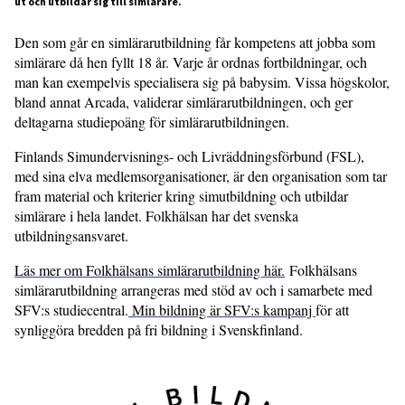
ut och utbildar sig till simlärare.
Den som går en simlärarutbildning får kompetens att jobba som
simlärare då hen fyllt 18 år. Varje år ordnas fortbildningar, och
man kan exempelvis specialisera sig på babysim. Vissa högskolor,
bland annat Arcada, validerar simlärarutbildningen, och ger
deltagarna studiepoäng för simlärarutbildningen.
Finlands Simundervisnings- och Livräddningsförbund (FSL),
med sina elva medlemsorganisationer, är den organisation som tar
fram material och kriterier kring simutbildning och utbildar
simlärare i hela landet. Folkhälsan har det svenska
utbildningsansvaret.
Läs mer om Folkhälsans simlärarutbildning här.
Folkhälsans
simlärarutbildning arrangeras med stöd av och i samarbete med
SFV:s studiecentral.
Min bildning är SFV:s kampanj
för att
synliggöra bredden på fri bildning i Svenskfinland.