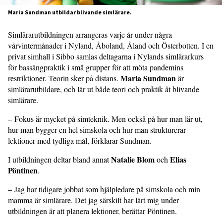
Maria Sundman utbildar blivande simlärare.
Simlärarutbildningen arrangeras varje år under några
vårvintermånader i Nyland, Åboland, Åland och Österbotten. I en
privat simhall i Sibbo samlas deltagarna i Nylands simlärarkurs
för bassängpraktik i små grupper för att möta pandemins
Maria Sundman
restriktioner. Teorin sker på distans.
är
simlärarutbildare, och lär ut både teori och praktik åt blivande
simlärare.
– Fokus är mycket på simteknik. Men också på hur man lär ut,
hur man bygger en hel simskola och hur man strukturerar
lektioner med tydliga mål, förklarar Sundman.
Natalie Blom
Elias
I utbildningen deltar bland annat
och
Pöntinen
.
– Jag har tidigare jobbat som hjälpledare på simskola och min
mamma är simlärare. Det jag särskilt har lärt mig under
utbildningen är att planera lektioner, berättar Pöntinen.