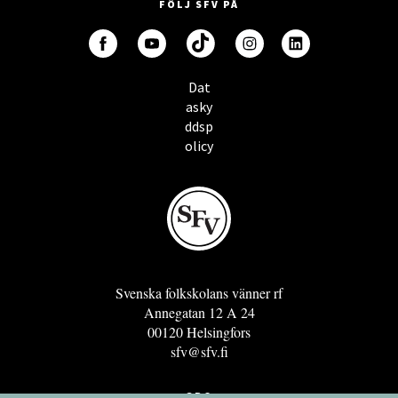
FÖLJ SFV PÅ
Dat
asky
ddsp
olicy
Svenska folkskolans vänner rf
Annegatan 12 A 24
00120 Helsingfors
sfv@sfv.fi
GRO