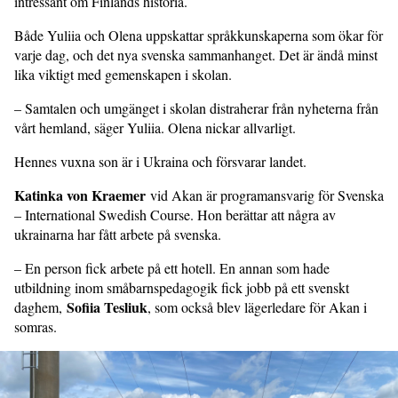
intressant om Finlands historia.
Både Yuliia och Olena uppskattar språkkunskaperna som ökar för
varje dag, och det nya svenska sammanhanget. Det är ändå minst
lika viktigt med gemenskapen i skolan.
– Samtalen och umgänget i skolan distraherar från nyheterna från
vårt hemland, säger Yuliia. Olena nickar allvarligt.
Hennes vuxna son är i Ukraina och försvarar landet.
Katinka von Kraemer
vid Akan är programansvarig för Svenska
– International Swedish Course. Hon berättar att några av
ukrainarna har fått arbete på svenska.
– En person fick arbete på ett hotell. En annan som hade
utbildning inom småbarnspedagogik fick jobb på ett svenskt
Sofiia Tesliuk
daghem,
, som också blev lägerledare för Akan i
somras.