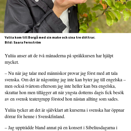
Yuliia kom till Borgå med sin make och sina tre döttrar.
Bild: Saara Fernström
Yuliia anser att de två månaderna på språkkursen har hjälpt
mycket.
– Nu när jag talar med människor provar jag först med att tala
svenska. Om det är någonting jag inte kan byter jag till engelska –
men också tvärtom eftersom jag inte heller kan bra engelska,
skrattar hon men tillägger att när yngsta dotterns dagis fick besök
av en svensk teatergrupp förstod hon nästan allting som sades.
Yuliia tycker att det är självklart att kurserna i svenska har öppnar
dörrar för henne i Svenskfinland.
– Jag uppträdde bland annat på en konsert i Sibeliusdagarna i