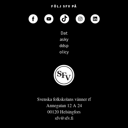
FÖLJ SFV PÅ
Dat
asky
ddsp
olicy
Svenska folkskolans vänner rf
Annegatan 12 A 24
00120 Helsingfors
sfv@sfv.fi