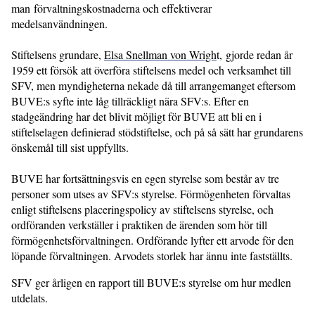
man förvaltningskostnaderna och effektiverar
medelsanvändningen.
Stiftelsens grundare,
Elsa Snellman von Wrigh
t, gjorde redan år
1959 ett försök att överföra stiftelsens medel och verksamhet till
SFV, men myndigheterna nekade då till arrangemanget eftersom
BUVE:s syfte inte låg tillräckligt nära SFV:s. Efter en
stadgeändring har det blivit möjligt för BUVE att bli en i
stiftelselagen definierad stödstiftelse, och på så sätt har grundarens
önskemål till sist uppfyllts.
BUVE har fortsättningsvis en egen styrelse som består av tre
personer som utses av SFV:s styrelse. Förmögenheten förvaltas
enligt stiftelsens placeringspolicy av stiftelsens styrelse, och
ordföranden verkställer i praktiken de ärenden som hör till
förmögenhetsförvaltningen. Ordförande lyfter ett arvode för den
löpande förvaltningen. Arvodets storlek har ännu inte fastställts.
SFV ger årligen en rapport till BUVE:s styrelse om hur medlen
utdelats.